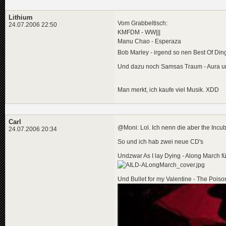
Lithium
Vom Grabbeltisch:
24.07.2006 22:50
KMFDM - WW|||
Manu Chao - Esperaza
Bob Marley - irgend so nen Best Of Di
Und dazu noch Samsas Traum - Aura 
Man merkt, ich kaufe viel Musik. XDD
Carl
@Moni: Lol. Ich nenn die aber the Incu
24.07.2006 20:34
So und ich hab zwei neue CD's
Undzwar As I lay Dying - Along March f
Und Bullet for my Valentine - The Poiso