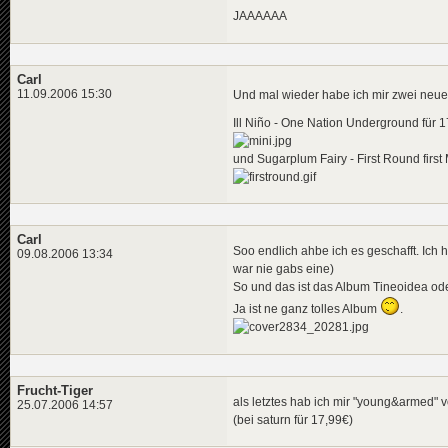
JAAAAAA
Carl
11.09.2006 15:30
Und mal wieder habe ich mir zwei neue
Ill Niño - One Nation Underground für 
und Sugarplum Fairy - First Round first
Carl
Soo endlich ahbe ich es geschafft. Ic
09.08.2006 13:34
war nie gabs eine)
So und das ist das Album Tineoidea ode
Ja ist ne ganz tolles Album
.
Frucht-Tiger
als letztes hab ich mir "young&armed" v
25.07.2006 14:57
(bei saturn für 17,99€)