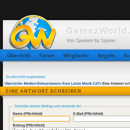
GamezWorld.
Von Spielern für Spieler
Übersicht
Forum
Mitglieder
Regeln
Su
Du bist nicht angemeldet.
Übersicht
»
Medien-Diskussionen
»
Eure Letzte Musik Cd?
»
Eine Antwort sc
EINE ANTWORT SCHREIBEN
Schreibe deinen Beitrag und versende ihn
Name
(Pflichtfeld)
E-Mail
(Pflichtfeld)
Beitrag
(Pflichtfeld)