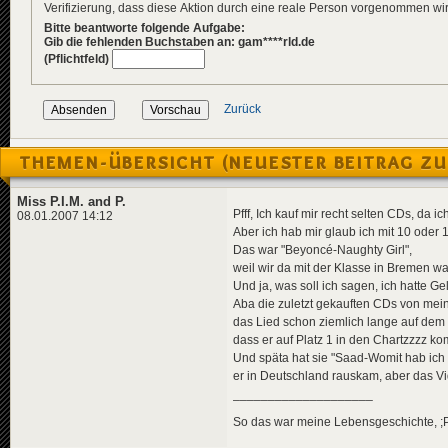
Verifizierung, dass diese Aktion durch eine reale Person vorgenommen w
Bitte beantworte folgende Aufgabe:
Gib die fehlenden Buchstaben an: gam****rld.de
(Pflichtfeld)
Zurück
THEMEN-ÜBERSICHT (NEUESTER BEITRAG ZU
Miss P.I.M. and P.
Pfff, Ich kauf mir recht selten CDs, da ich
08.01.2007 14:12
Aber ich hab mir glaub ich mit 10 oder 
Das war "Beyoncé-Naughty Girl",
weil wir da mit der Klasse in Bremen wa
Und ja, was soll ich sagen, ich hatte 
Aba die zuletzt gekauften CDs von mei
das Lied schon ziemlich lange auf dem 
dass er auf Platz 1 in den Chartzzzz ko
Und späta hat sie "Saad-Womit hab ich d
er in Deutschland rauskam, aber das Vi
____________________
So das war meine Lebensgeschichte, ;