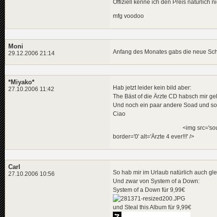
Offiziell kenne ich den Preis natürlich
mfg voodoo
Moni
Anfang des Monates gabs die neue Schei
29.12.2006 21:14
*Miyako*
Hab jetzt leider kein bild aber:
27.10.2006 11:42
The Bäst of die Ärzte CD habsch mir geh
Und noch ein paar andere Soad und so
Ciao
<img src='sources/mods/schild
border='0' alt='Ärzte 4 ever!!!' />
Carl
So hab mir im Urlaub natürlich auch gle
27.10.2006 10:56
Und zwar von System of a Down:
System of a Down für 9,99€
und Steal this Album für 9,99€