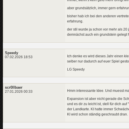
aber grundsätzlich, immer gern erfahrung
bisher hab ich bei den anderen vertre
erfahrung.
der stil wurde ja schon vor mehr als 20 
demnächst auch ein grundstein gelegt 
Speedy
Ich denke es wird dieses Jahr einen k
07.02.2026 18:53
selber nur dadurch auf euer Spiel gest
LG Speedy
scr0llbaer
Hmm interessante Idee. Und muesst man
27.01.2026 00:33
Expansion ist aber nicht gerade die Sch
und es dir zu leicht ist, stell für dich 
der Landkarte. KI hatte immer Schwäche
KI wird schon ständig geschraubt dran.