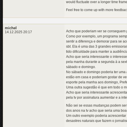
would fluctuate over a longer time frame
Feel free to come up with more feedbac
michel
Acho que poderiam ver se conseguem p
14.12.2025 20:17
Como por exemplo, um programa sempre 
sentir a diferença e demorar para se 
sbt. Ela é uma das 3 grandes emissoras
tido dificuldade para manter a audiênci
Acho que seria interessante o interes
pela manha durante a segunda à a sext
sábado e domingo.
No sábado e domingo poderia ter uma a
estão em casa e poderiam gostar de v
esporte pela manha aos domingo, Prefer
Uma outra sugestão é que em todo o mu
Acho que seria interessante acrescent
pela tv por assinatura aumentar e a int
Não sei se essas mudanças podem ser a
dos anos na tv acho que seria uma boa
Um outro exemplo poderia acrescentar
desastres naturais que fazem o jornali