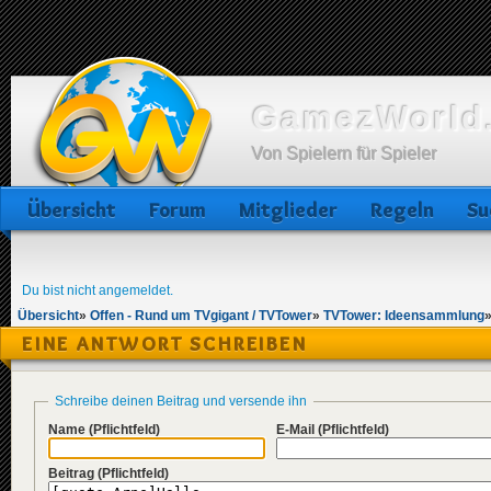
GamezWorld.
Von Spielern für Spieler
Übersicht
Forum
Mitglieder
Regeln
Su
Du bist nicht angemeldet.
Übersicht
»
Offen - Rund um TVgigant / TVTower
»
TVTower: Ideensammlung
EINE ANTWORT SCHREIBEN
Schreibe deinen Beitrag und versende ihn
Name
(Pflichtfeld)
E-Mail
(Pflichtfeld)
Beitrag
(Pflichtfeld)