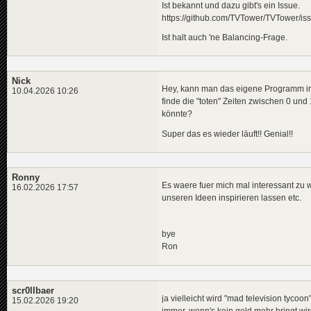
Ist bekannt und dazu gibt's ein Issue.
https://github.com/TVTower/TVTower/is
Ist halt auch 'ne Balancing-Frage.
Nick
Hey, kann man das eigene Programm irge
10.04.2026 10:26
finde die "toten" Zeiten zwischen 0 und
könnte?
Super das es wieder läuft!! Genial!!
Ronny
Es waere fuer mich mal interessant zu 
16.02.2026 17:57
unseren Ideen inspirieren lassen etc.
bye
Ron
scr0llbaer
ja vielleicht wird "mad television tycoo
15.02.2026 19:20
immer, wenn's kein geld mehr bringt wird