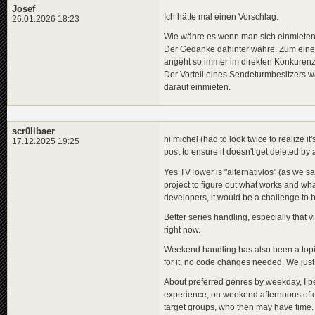
Josef
Ich hätte mal einen Vorschlag.
26.01.2026 18:23
Wie währe es wenn man sich einmieten 
Der Gedanke dahinter währe. Zum einen
angeht so immer im direkten Konkurenz
Der Vorteil eines Sendeturmbesitzers wä
darauf einmieten.
scr0llbaer
hi michel (had to look twice to realize it'
17.12.2025 19:25
post to ensure it doesn't get deleted by 
Yes TVTower is "alternativlos" (as we s
project to figure out what works and wh
developers, it would be a challenge to ba
Better series handling, especially that 
right now.
Weekend handling has also been a topic fo
for it, no code changes needed. We just 
About preferred genres by weekday, I p
experience, on weekend afternoons often
target groups, who then may have time. 