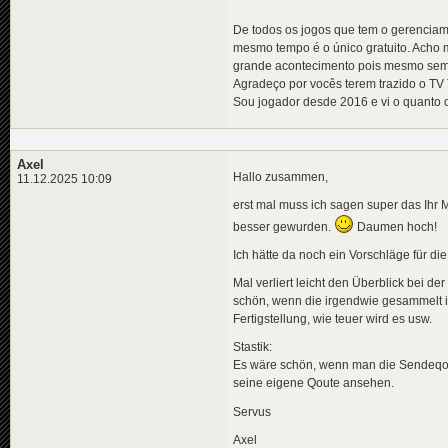
De todos os jogos que tem o gerenciam
mesmo tempo é o único gratuito. Acho 
grande acontecimento pois mesmo sem r
Agradeço por vocês terem trazido o TV
Sou jogador desde 2016 e vi o quanto 
Axel
Hallo zusammen,
11.12.2025 10:09
erst mal muss ich sagen super das Ihr 
besser gewurden.
Daumen hoch!
Ich hätte da noch ein Vorschläge für 
Mal verliert leicht den Überblick bei 
schön, wenn die irgendwie gesammelt im
Fertigstellung, wie teuer wird es usw.
Stastik:
Es wäre schön, wenn man die Sendeqoute
seine eigene Qoute ansehen.
Servus
Axel