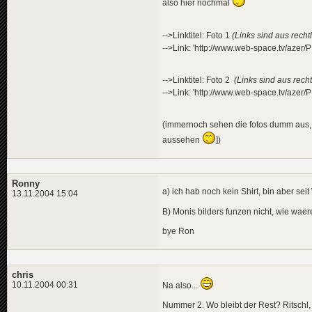
also hier nochmal
-->Linktitel: Foto 1
(Links sind aus recht
-->Link: 'http://www.web-space.tv/azer
-->Linktitel: Foto 2
(Links sind aus rech
-->Link: 'http://www.web-space.tv/azer
(immernoch sehen die fotos dumm aus, 
aussehen
])
Ronny
a) ich hab noch kein Shirt, bin aber se
13.11.2004 15:04
B) Monis bilders funzen nicht, wie waer
bye Ron
chris
10.11.2004 00:31
Na also...
Nummer 2. Wo bleibt der Rest? Ritschl