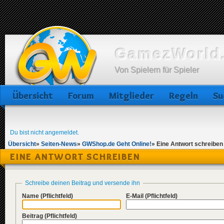
GamezWorld.
Von Spielern für Spieler
Übersicht
Forum
Mitglieder
Regeln
Su
Du bist nicht angemeldet.
Übersicht
»
Seiten-News
»
GWShop.de Geht Online!
»
Eine Antwort schreiben
EINE ANTWORT SCHREIBEN
Schreibe deinen Beitrag und versende ihn
Name
(Pflichtfeld)
E-Mail
(Pflichtfeld)
Beitrag
(Pflichtfeld)