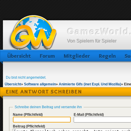
GamezWorld.
Von Spielern für Spieler
Übersicht
Forum
Mitglieder
Regeln
Su
Du bist nicht angemeldet.
Übersicht
»
Software allgemein
»
Animierte Gifs (inet Expl. Und Mozilla)
»
Ein
EINE ANTWORT SCHREIBEN
Schreibe deinen Beitrag und versende ihn
Name
(Pflichtfeld)
E-Mail
(Pflichtfeld)
Beitrag
(Pflichtfeld)