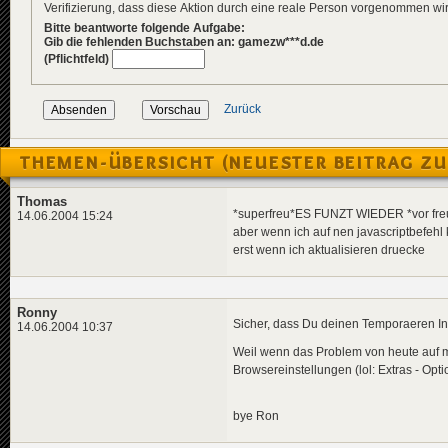
Verifizierung, dass diese Aktion durch eine reale Person vorgenommen w
Bitte beantworte folgende Aufgabe:
Gib die fehlenden Buchstaben an: gamezw***d.de
(Pflichtfeld)
Zurück
THEMEN-ÜBERSICHT (NEUESTER BEITRAG ZU
Thomas
*superfreu*ES FUNZT WIEDER *vor fre
14.06.2004 15:24
aber wenn ich auf nen javascriptbefehl
erst wenn ich aktualisieren druecke
Ronny
Sicher, dass Du deinen Temporaeren Int
14.06.2004 10:37
Weil wenn das Problem von heute auf mo
Browsereinstellungen (lol: Extras - Opt
bye Ron