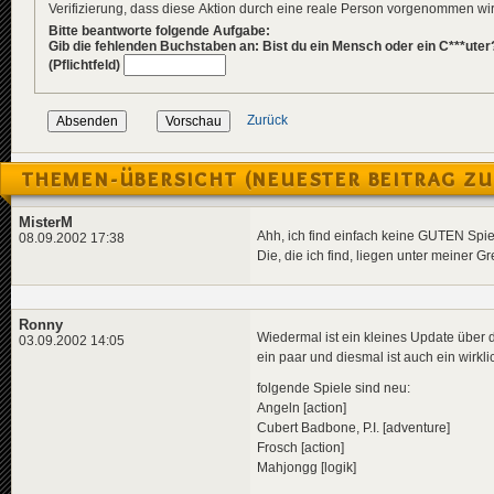
Verifizierung, dass diese Aktion durch eine reale Person vorgenommen w
Bitte beantworte folgende Aufgabe:
Gib die fehlenden Buchstaben an: Bist du ein Mensch oder ein C***uter
(Pflichtfeld)
Zurück
THEMEN-ÜBERSICHT (NEUESTER BEITRAG ZU
MisterM
Ahh, ich find einfach keine GUTEN Spiel
08.09.2002 17:38
Die, die ich find, liegen unter meiner Gr
Ronny
Wiedermal ist ein kleines Update über
03.09.2002 14:05
ein paar und diesmal ist auch ein wirkli
folgende Spiele sind neu:
Angeln [action]
Cubert Badbone, P.I. [adventure]
Frosch [action]
Mahjongg [logik]