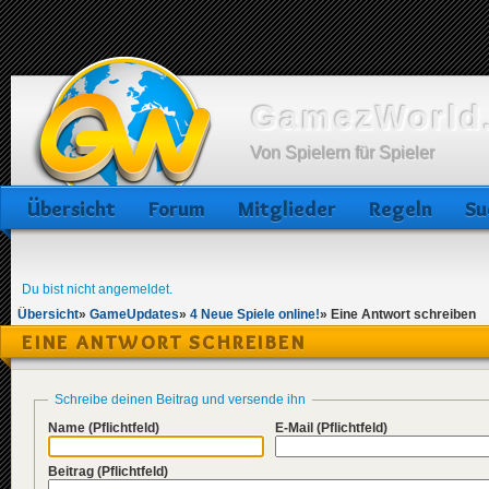
GamezWorld.
Von Spielern für Spieler
Übersicht
Forum
Mitglieder
Regeln
Su
Du bist nicht angemeldet.
Übersicht
»
GameUpdates
»
4 Neue Spiele online!
»
Eine Antwort schreiben
EINE ANTWORT SCHREIBEN
Schreibe deinen Beitrag und versende ihn
Name
(Pflichtfeld)
E-Mail
(Pflichtfeld)
Beitrag
(Pflichtfeld)