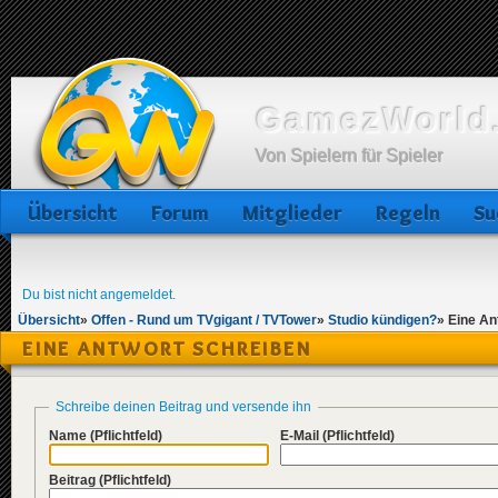
GamezWorld.
Von Spielern für Spieler
Übersicht
Forum
Mitglieder
Regeln
Su
Du bist nicht angemeldet.
Übersicht
»
Offen - Rund um TVgigant / TVTower
»
Studio kündigen?
»
Eine An
EINE ANTWORT SCHREIBEN
Schreibe deinen Beitrag und versende ihn
Name
(Pflichtfeld)
E-Mail
(Pflichtfeld)
Beitrag
(Pflichtfeld)