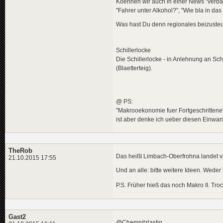
Koennen wir auch in einer News "verball
"Fahrer unter Alkohol?", "Wie bla in das
Was hast Du denn regionales beizuste
Schillerlocke
Die Schillerlocke - in Anlehnung an Sc
(Blaetterteig).
@ PS:
"Makrooekonomie fuer Fortgeschrittene"
ist aber denke ich ueber diesen Einwa
TheRob
Das heißt Limbach-Oberfrohna landet v
21.10.2015 17:55
Und an alle: bitte weitere Ideen. Weder 
P.S. Früher hieß das noch Makro II. Tr
Gast2
@Chemnitzlastig