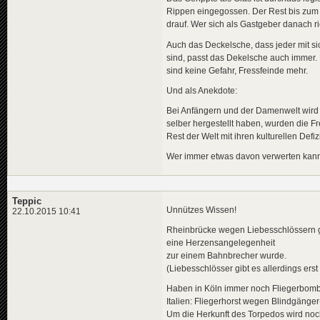
Rippen eingegossen. Der Rest bis zum G
drauf. Wer sich als Gastgeber danach 
Auch das Deckelsche, dass jeder mit sic
sind, passt das Dekelsche auch immer. 
sind keine Gefahr, Fressfeinde mehr.
Und als Anekdote:
Bei Anfängern und der Damenwelt wird g
selber hergestellt haben, wurden die F
Rest der Welt mit ihren kulturellen Def
Wer immer etwas davon verwerten kann
Teppic
Unnützes Wissen!
22.10.2015 10:41
Rheinbrücke wegen Liebesschlössern ge
eine Herzensangelegenheit
zur einem Bahnbrecher wurde.
(Liebesschlösser gibt es allerdings erst
Haben in Köln immer noch Fliegerbomb
Italien: Fliegerhorst wegen Blindgänge
Um die Herkunft des Torpedos wird noch