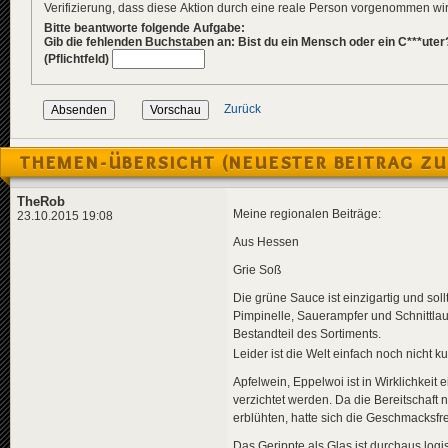
Verifizierung, dass diese Aktion durch eine reale Person vorgenommen w
Bitte beantworte folgende Aufgabe:
Gib die fehlenden Buchstaben an: Bist du ein Mensch oder ein C***uter
(Pflichtfeld)
Zurück
THEMEN-ÜBERSICHT (NEUESTER BEITRAG ZU
TheRob
Meine regionalen Beiträge:
23.10.2015 19:08
Aus Hessen
Grie Soß
Die grüne Sauce ist einzigartig und sol
Pimpinelle, Sauerampfer und Schnittlau
Bestandteil des Sortiments.
Leider ist die Welt einfach noch nicht 
Apfelwein, Eppelwoi ist in Wirklichkei
verzichtet werden. Da die Bereitschaft
erblühten, hatte sich die Geschmacksfr
Das Gerippte als Glas ist durchaus logi