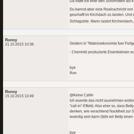
Da hätte ich eher den Schornstein als 
Du kannst aber eine Realnachricht von
geschafft im Kirchdach zu landen. Und 
Schlagzeile. Mann rasiert Kirchendach, 
Ronny
Gestern in "Makrooekonomie fuer Fortge
21.10.2015 10:38
- Chemnitz produzierte Eisenbahnen s
bye
Ron
Ronny
@Keine CallIn
15.10.2015 10:49
Ich wuerde das nicht ausnehmen wollen
"call-in"-Effekt). Also eher so, dass B
denken, wie verachtend Nacktheit zur S
wuerdig sein kann (falls wir Betty ein
bye