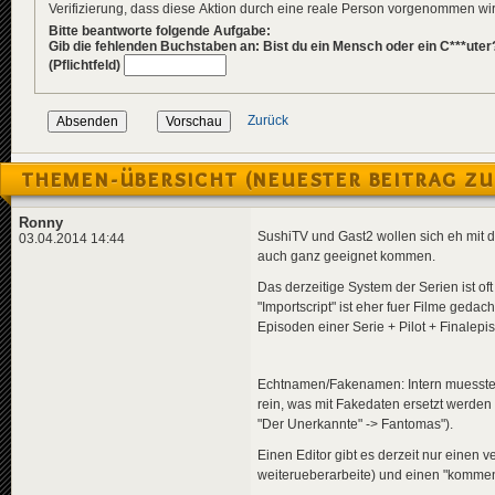
Verifizierung, dass diese Aktion durch eine reale Person vorgenommen w
Bitte beantworte folgende Aufgabe:
Gib die fehlenden Buchstaben an: Bist du ein Mensch oder ein C***uter
(Pflichtfeld)
Zurück
THEMEN-ÜBERSICHT (NEUESTER BEITRAG ZU
Ronny
SushiTV und Gast2 wollen sich eh mit 
03.04.2014 14:44
auch ganz geeignet kommen.
Das derzeitige System der Serien ist oft
"Importscript" ist eher fuer Filme geda
Episoden einer Serie + Pilot + Finalepi
Echtnamen/Fakenamen: Intern muessten 
rein, was mit Fakedaten ersetzt werden
"Der Unerkannte" -> Fantomas").
Einen Editor gibt es derzeit nur einen v
weiterueberarbeite) und einen "kommen