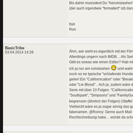
Bis dahin muesstest Du "herumslashen
(der auch irgendwie "formatiert" ist) 
bye
Ron
BasicTribe
Ähm, wie sieht es eigentlich mit der F
03.04.2014 14:28
Allerdings ungern nach IMDB.... Als Ser
Gibt es sowas wie einen Editor? Hab mi
ich ja nur am rumslashen
und wahrl
noch so ne typische "schlafende Hunde 
geiler! Ein "Californication" oder "Brea
oder "Lie Blood"... Ach ja, zudem wäre
Serie mit über 10 Folgen. "Californicat
"Southpark", "Simpsons" und "FamilyGuy
begrenzen (ähnlich der Folgen) (Staffel 1
Vielleicht wäre es ja sogar sinnig da
fakenamen. @Ronny: Gerne auch Mail be
Rechtschreibung habe.... würde da sch