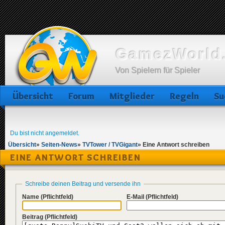
GamezWorld.
Von Spielern für Spieler
Übersicht
Forum
Mitglieder
Regeln
Su
Du bist nicht angemeldet.
Übersicht
»
Seiten-News
»
TVTower / TVGigant
»
Eine Antwort schreiben
EINE ANTWORT SCHREIBEN
Schreibe deinen Beitrag und versende ihn
Name
(Pflichtfeld)
E-Mail
(Pflichtfeld)
Beitrag
(Pflichtfeld)