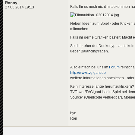
Ronny
Falls Ihr es noch nicht mitbekommen ha
27.03.2014 19:13
Neben Ideen zum Spiel - oder Kritiken a
mitmachen.
Falls ihr gerne Grafiken bastelt: Mac
Seid ihr eher der Denkertyp - auch kei
ueber Balancingfragen.
Also einfach bei uns im
Forum
reinschau
http://www.tvgigant.de
weitere Informationen nachlesen - oder
Kein Interesse lange herumzuklickern? 
TVTower/TVGigant ist ein Spiel bei dem
Source" (Quellcode verfuegbar). Moment
bye
Ron