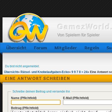
GamezWorld.
Von Spielern für Spieler
Übersicht
Forum
Mitglieder
Regeln
Su
Du bist nicht angemeldet.
Übersicht
»
Rätsel- und Knobelaufgaben-Ecke
»
9 9 7 8 = 24
»
Eine Antwort s
EINE ANTWORT SCHREIBEN
Schreibe deinen Beitrag und versende ihn
Name
(Pflichtfeld)
E-Mail
(Pflichtfeld)
Beitrag
(Pflichtfeld)