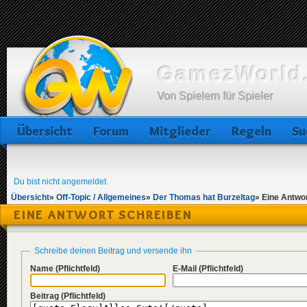
GamezWorld.
Von Spielern für Spieler
Übersicht
Forum
Mitglieder
Regeln
Su
Du bist nicht angemeldet.
Übersicht
»
Off-Topic / Allgemeines
»
Der Thomas hat Burzeltag
»
Eine Antwo
EINE ANTWORT SCHREIBEN
Schreibe deinen Beitrag und versende ihn
Name
(Pflichtfeld)
E-Mail
(Pflichtfeld)
Beitrag
(Pflichtfeld)