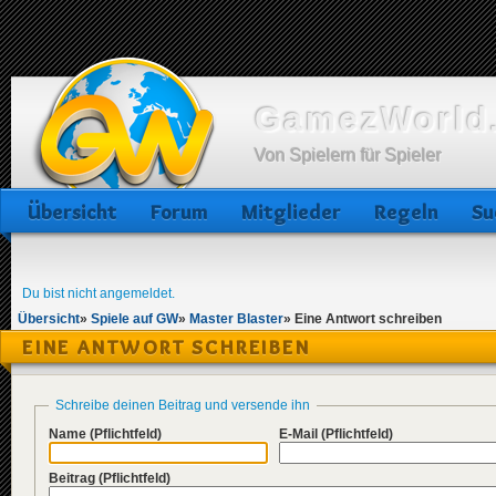
GamezWorld.
Von Spielern für Spieler
Übersicht
Forum
Mitglieder
Regeln
Su
Du bist nicht angemeldet.
Übersicht
»
Spiele auf GW
»
Master Blaster
»
Eine Antwort schreiben
EINE ANTWORT SCHREIBEN
Schreibe deinen Beitrag und versende ihn
Name
(Pflichtfeld)
E-Mail
(Pflichtfeld)
Beitrag
(Pflichtfeld)