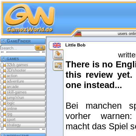
users onli
GameFinder
Little Bob
writt
games
There is no Engli
32kb games
3D/shooter
this review yet
action
adventure
one instead...
arcade
skill-games
jump'n'run
Bei manchen s
logic
online
vorher warnen:
rpg
sport
macht das Spiel sc
strategy
interactive