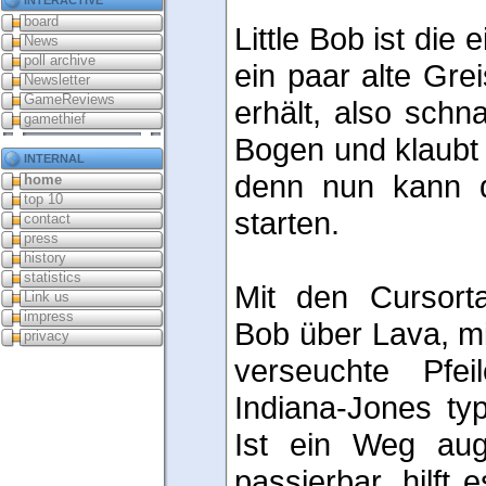
board
Little Bob ist die 
News
poll archive
ein paar alte Gr
Newsletter
GameReviews
erhält, also schn
gamethief
Bogen und klaubt e
internal
denn nun kann d
home
top 10
starten.
contact
press
history
statistics
Mit den Cursort
Link us
impress
Bob über Lava, m
privacy
verseuchte Pfei
Indiana-Jones typ
Ist ein Weg auge
passierbar, hilft