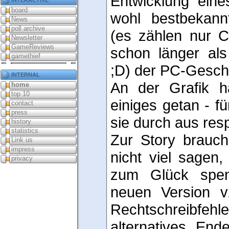
Entwicklung eine
board
wohl bestbekann
News
poll archive
(es zählen nur C
Newsletter
GameReviews
schon länger al
gamethief
;D) der PC-Gesch
internal
An der Grafik h
home
top 10
einiges getan - fü
contact
press
sie durch aus res
history
statistics
Zur Story brauch
Link us
impress
nicht viel sagen,
privacy
zum Glück spen
neuen Version v
Rechtschreibfehl
alternatives End