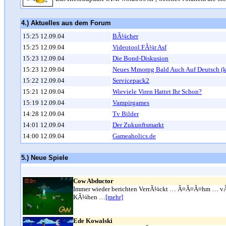
4.) Aktuelles aus dem Forum
15:25 12.09.04
BÃ¼cher
15:25 12.09.04
Videotool FÃ¼r Asf
15:23 12.09.04
Die Bond-Diskusion
15:23 12.09.04
Neues Mmorpg Bald Auch Auf Deutsch (k
15:22 12.09.04
Servicepack2
15:21 12.09.04
Wieviele Viren Hattet Ihr Schon?
15:19 12.09.04
Vampirgames
14:28 12.09.04
Tv Bilder
14:01 12.09.04
Der Zukunftsmarkt
14:00 12.09.04
Gameaholics.de
5.) Neue Spiele
Cow Abductor
Immer wieder berichten VerrÃ¼ckt … Ã¤Ã¤Ã¤hm … vÃ¶llig
KÃ¼hen …
[mehr]
Ede Kowalski