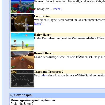
Gauner gibt es immer und Ã¼berall, wird es also Zeit, 
In besagtem …
[mehr]
EndEffector
Wer einen R-Type-Klon bastelt, muss sich immer besseres
[mehr]
Hairy Harry
In der Fernsehzeitung meines Vertrauens erhalten Film
Roswell Racer
Dass Aliens lustige Gesellen sein kÃ¶nnen, ist uns ja 
Traps and Treasures 2
Nach
.shot
das nÃ¤chste Schwarz/Weiss-Spiel von meiner
6.) Gewinnspiel
Monatsgewinnspiel September
Preis: 1x Sims 2