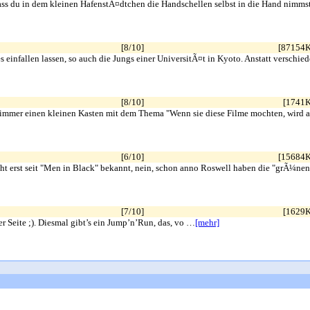
dass du in dem kleinen HafenstÃ¤dtchen die Handschellen selbst in die Hand nimms
[8/10]
[87154
 einfallen lassen, so auch die Jungs einer UniversitÃ¤t in Kyoto. Anstatt verschie
[8/10]
[1741
e immer einen kleinen Kasten mit dem Thema "Wenn sie diese Filme mochten, wird 
[6/10]
[15684
nicht erst seit "Men in Black" bekannt, nein, schon anno Roswell haben die "grÃ¼n
[7/10]
[1629
 Seite ;). Diesmal gibt’s ein Jump’n’Run, das, vo …
[mehr]