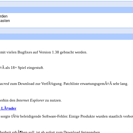
erden
lasten
 mit vielen Bugfixes auf Version 1.38 gebracht werden.
 als 18+ Spiel eingestuft.
acred
zum Download zur VerfÃ¼gung. Patchliste erwartungsgemÃ¤Ã sehr lang.
terhin den
Internet Explorer
zu nutzen.
ze LÃ¤nder
 sorgte fÃ¼r beleidigende Software-Fehler. Einige Produkte wurden staatlich verbo
cherheit erhÃ¶hen soll, ist ab sofort zum Download freigegeben.