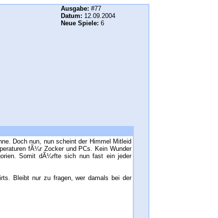
Ausgabe:
#77
Datum:
12.09.2004
Neue Spiele:
6
nne. Doch nun, nun scheint der Himmel Mitleid
peraturen fÃ¼r Zocker und PCs. Kein Wunder
rien. Somit dÃ¼rfte sich nun fast ein jeder
s. Bleibt nur zu fragen, wer damals bei der