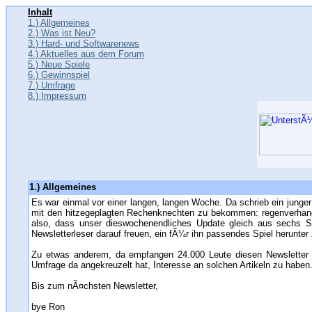
Inhalt
1.) Allgemeines
2.) Was ist Neu?
3.) Hard- und Softwarenews
4.) Aktuelles aus dem Forum
5.) Neue Spiele
6.) Gewinnspiel
7.) Umfrage
8.) Impressum
1.) Allgemeines
Es war einmal vor einer langen, langen Woche. Da schrieb ein jung
mit den hitzegeplagten Rechenknechten zu bekommen: regenverhan
also, dass unser dieswochenendliches Update gleich aus sechs S
Newsletterleser darauf freuen, ein fÃ¼r ihn passendes Spiel herunter 
Zu etwas anderem, da empfangen 24.000 Leute diesen Newsletter u
Umfrage da angekreuzelt hat, Interesse an solchen Artikeln zu haben.
Bis zum nÃ¤chsten Newsletter,
bye Ron