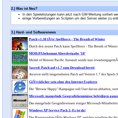
2.) Was ist Neu?
In den Spielelistungen kann jetzt nach GW-Wertung sortiert w
einige Vorbereitungen an Scripten um den Server weiter zu ent
3.) Hard- und Softwarenews
Patch v1.38 fÃ¼r Spellforce - The Breath of Winter
Durch den neuen Patch kann Spellforce - The Breath of Winter
MOH:PA bekommt Altersfreigabe ’18’
Medal of Honour:Pacific Aussault wurde nun erwartungsgemÃ¤Ã
Sacred: Patch auf v1.7 zum Download bereit
Ascaron
stellt langersehnten Patch auf Version 1.7 des Spiels
S
GlÃ¼cklicher sein ohne den Internet Explorer
Die "Browse Happy"-Kampagne soll User davon abhalten, wei
Microsoft: mangelnde Geografiekenntnisse beleidigen gan
Das mangelnde Geografiewissen einiger
Microsoft
-Mitarbeiter
Windows XP Service Pack 2: Es ist da!
Das Riesenupdate fÃ¼r
Windows XP
, welches vorallem die Si