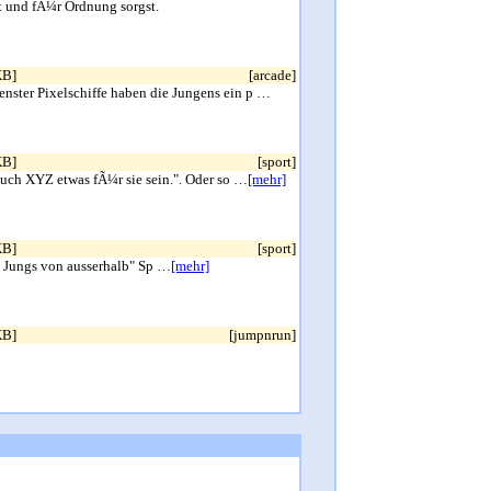
t und fÃ¼r Ordnung sorgst.
KB]
[arcade]
denster Pixelschiffe haben die Jungens ein p …
KB]
[sport]
auch XYZ etwas fÃ¼r sie sein.". Oder so …
[mehr]
KB]
[sport]
en Jungs von ausserhalb" Sp …
[mehr]
KB]
[jumpnrun]