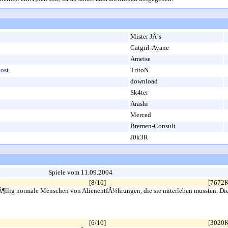
Mister JÂ´s
Catgirl-Ayane
Ameise
ost
TritoN
download
Sk4ter
Arashi
Merced
Bremen-Consult
J0k3R
Spiele vom 11.09.2004
[8/10]
[7672
 normale Menschen von AlienentfÃ¼hrungen, die sie miterleben mussten. Dieses S
[6/10]
[3020