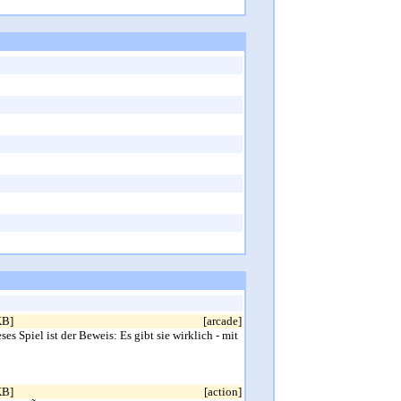
KB]
[arcade]
piel ist der Beweis: Es gibt sie wirklich - mit
KB]
[action]