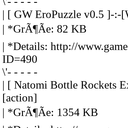
\'- - - - -
| [ GW EroPuzzle v0.5 ]-:-[
| *GrÃ¶Ãe: 82 KB
| *Details: http://www.gam
ID=490
\'- - - - -
| [ Natomi Bottle Rockets E
[action]
| *GrÃ¶Ãe: 1354 KB