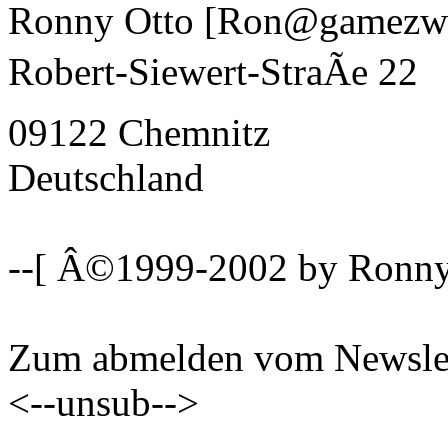
Ronny Otto [Ron@gamezwo
Robert-Siewert-StraÃe 22
09122 Chemnitz
Deutschland
--[ Â©1999-2002 by Ronny
Zum abmelden vom Newslette
<--unsub-->