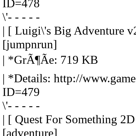
ID=478
\'- - - - -
| [ Luigi\'s Big Adventure v
[jumpnrun]
| *GrÃ¶Ãe: 719 KB
| *Details: http://www.gam
ID=479
\'- - - - -
| [ Quest For Something 2D 
[adventure]