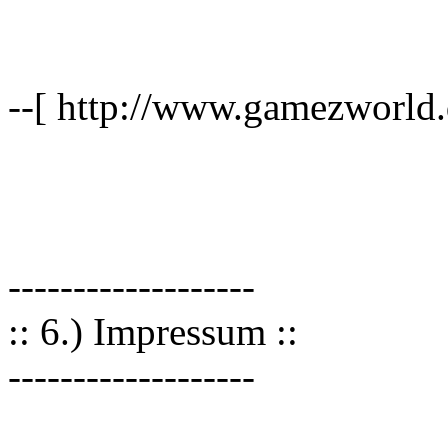
--[ http://www.gamezworld.
-------------------
:: 6.) Impressum ::
-------------------