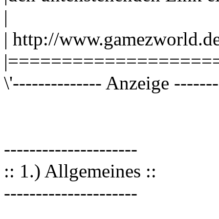
|
| http://www.gamezworld.
|===================
\'-------------- Anzeige -------
---------------------
:: 1.) Allgemeines ::
---------------------