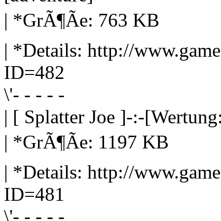
| *GrÃ¶Ãe: 763 KB
| *Details: http://www.gam
ID=482
\'- - - - -
| [ Splatter Joe ]-:-[Wertung
| *GrÃ¶Ãe: 1197 KB
| *Details: http://www.gam
ID=481
\'- - - - -