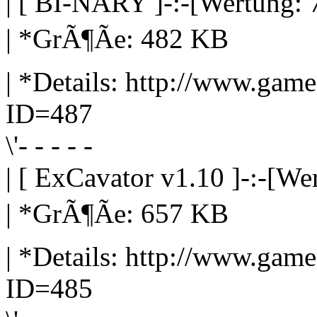
| [ BI-NARY ]-:-[Wertung: 
| *GrÃ¶Ãe: 482 KB
| *Details: http://www.gam
ID=487
\'- - - - -
| [ ExCavator v1.10 ]-:-[Wer
| *GrÃ¶Ãe: 657 KB
| *Details: http://www.gam
ID=485