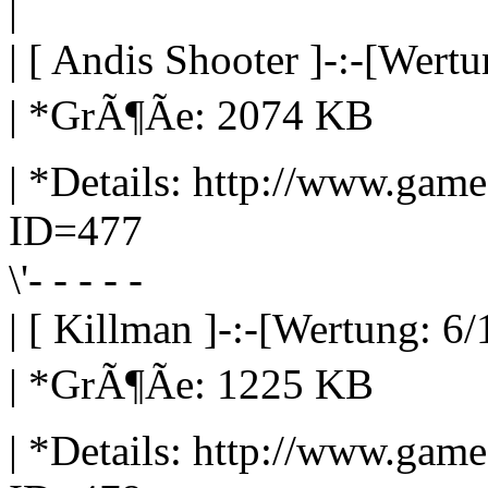
|
| [ Andis Shooter ]-:-[Wertu
| *GrÃ¶Ãe: 2074 KB
| *Details: http://www.gam
ID=477
\'- - - - -
| [ Killman ]-:-[Wertung: 6/
| *GrÃ¶Ãe: 1225 KB
| *Details: http://www.gam