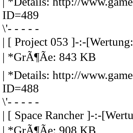
| *Details: http://www.gam
ID=489
\'- - - - -
| [ Project 053 ]-:-[Wertung
| *GrÃ¶Ãe: 843 KB
| *Details: http://www.gam
ID=488
\'- - - - -
| [ Space Rancher ]-:-[Wertu
| *GrÃ¶Ãe: 908 KB