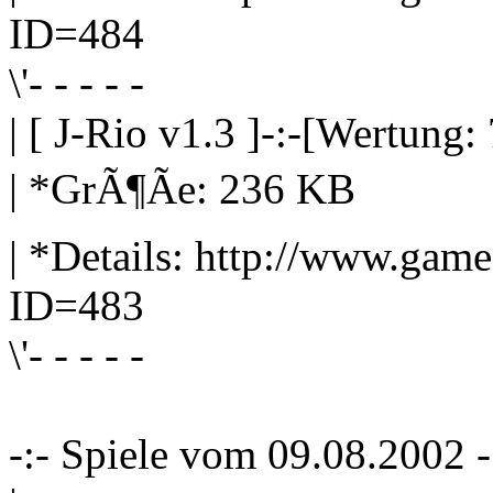
ID=484
\'- - - - -
| [ J-Rio v1.3 ]-:-[Wertung: 
| *GrÃ¶Ãe: 236 KB
| *Details: http://www.gam
ID=483
\'- - - - -
-:- Spiele vom 09.08.2002 -