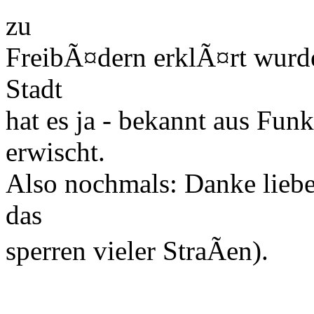
zu
FreibÃ¤dern erklÃ¤rt wurd
Stadt
hat es ja - bekannt aus Fun
erwischt.
Also nochmals: Danke liebe
das
sperren vieler StraÃen).