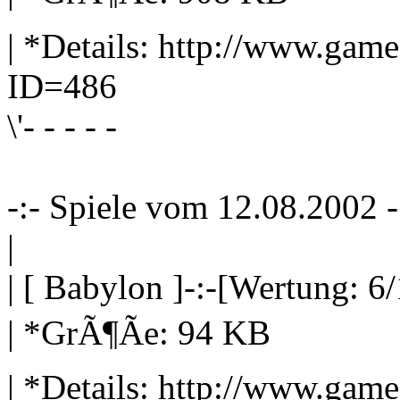
| *Details: http://www.gam
ID=486
\'- - - - -
-:- Spiele vom 12.08.2002 -
|
| [ Babylon ]-:-[Wertung: 6/
| *GrÃ¶Ãe: 94 KB
| *Details: http://www.gam