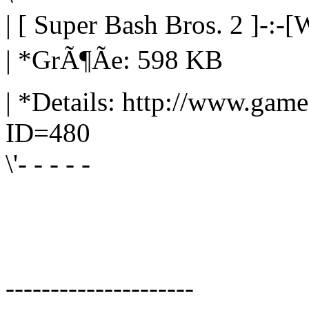
| [ Super Bash Bros. 2 ]-:-
| *GrÃ¶Ãe: 598 KB
| *Details: http://www.gam
ID=480
\'- - - - -
---------------------