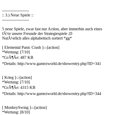
---------------------
:: 3.) Neue Spiele ::
---------------------
5 neue Spiele, zwar fast nur Action, aber immerhin auch eines
fÃ¼r unsere Freunde der Strategiespiele ;D
NatÃ¼rlich alles alphabetisch sortiert *gg*
[ Elemental Panic Crash ]-:-[action]
*Wertung: [7/10]
*GrÃ¶Ãe: 487 KB
*Details: http://www.gamezworld.de/showentry.php?ID=341
[ Krieg ]-:-[action]
*Wertung: [7/10]
*GrÃ¶Ãe: 4315 KB
*Details: http://www.gamezworld.de/showentry.php?ID=344
[ MonkeySwing ]-:-[action]
*Wertung: [8/10]