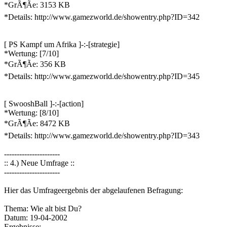
*GrÃ¶Ãe: 3153 KB
*Details: http://www.gamezworld.de/showentry.php?ID=342
[ PS Kampf um Afrika ]-:-[strategie]
*Wertung: [7/10]
*GrÃ¶Ãe: 356 KB
*Details: http://www.gamezworld.de/showentry.php?ID=345
[ SwooshBall ]-:-[action]
*Wertung: [8/10]
*GrÃ¶Ãe: 8472 KB
*Details: http://www.gamezworld.de/showentry.php?ID=343
----------------------
:: 4.) Neue Umfrage ::
----------------------
Hier das Umfrageergebnis der abgelaufenen Befragung:
Thema: Wie alt bist Du?
Datum: 19-04-2002
Ergebnisse: