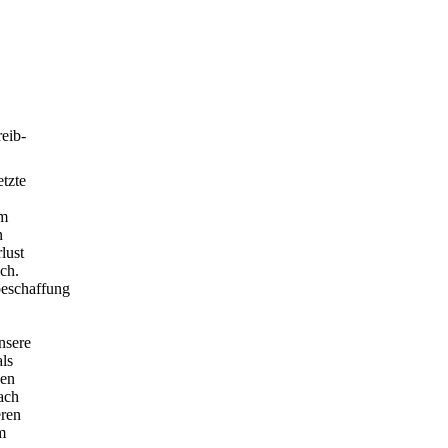
eib-
tzte
im
n
lust
ch.
eschaffung
nsere
als
sen
ach
eren
m