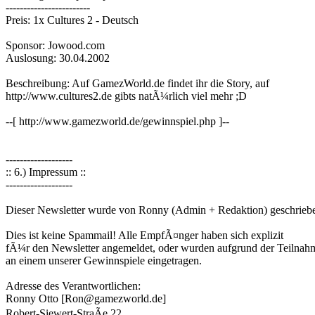
------------------------
Preis: 1x Cultures 2 - Deutsch
Sponsor: Jowood.com
Auslosung: 30.04.2002
Beschreibung: Auf GamezWorld.de findet ihr die Story, auf
http://www.cultures2.de gibts natÃ¼rlich viel mehr ;D
--[ http://www.gamezworld.de/gewinnspiel.php ]--
-------------------
:: 6.) Impressum ::
-------------------
Dieser Newsletter wurde von Ronny (Admin + Redaktion) geschrieb
Dies ist keine Spammail! Alle EmpfÃ¤nger haben sich explizit
fÃ¼r den Newsletter angemeldet, oder wurden aufgrund der Teilnah
an einem unserer Gewinnspiele eingetragen.
Adresse des Verantwortlichen:
Ronny Otto [Ron@gamezworld.de]
Robert-Siewert-StraÃe 22