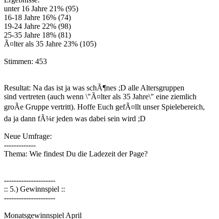
unter 16 Jahre 21% (95)
16-18 Jahre 16% (74)
19-24 Jahre 22% (98)
25-35 Jahre 18% (81)
Ã¤lter als 35 Jahre 23% (105)
Stimmen: 453
Resultat: Na das ist ja was schÃ¶nes ;D alle Altersgruppen
sind vertreten (auch wenn \"Ã¤lter als 35 Jahre\" eine ziemlich
groÃe Gruppe vertritt). Hoffe Euch gefÃ¤llt unser Spielebereich,
da ja dann fÃ¼r jeden was dabei sein wird ;D
Neue Umfrage:
-------------
Thema: Wie findest Du die Ladezeit der Page?
---------------------
:: 5.) Gewinnspiel ::
---------------------
Monatsgewinnspiel April