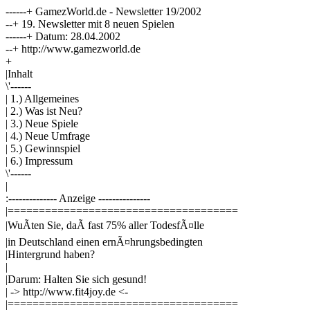
------+ GamezWorld.de - Newsletter 19/2002
--+ 19. Newsletter mit 8 neuen Spielen
------+ Datum: 28.04.2002
--+ http://www.gamezworld.de
+
|Inhalt
\'------
| 1.) Allgemeines
| 2.) Was ist Neu?
| 3.) Neue Spiele
| 4.) Neue Umfrage
| 5.) Gewinnspiel
| 6.) Impressum
\'------
|
:-------------- Anzeige ---------------
|=====================================
|WuÃten Sie, daÃ fast 75% aller TodesfÃ¤lle
|in Deutschland einen ernÃ¤hrungsbedingten
|Hintergrund haben?
|
|Darum: Halten Sie sich gesund!
| -> http://www.fit4joy.de <-
|=====================================