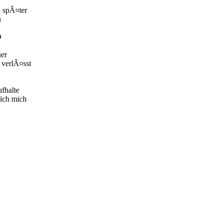
 spÃ¤ter
n
D
ner
" verlÃ¤sst
fhalte
ich mich