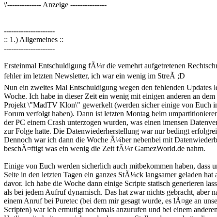
\'-------------- Anzeige ---------------
---------------------
:: 1.) Allgemeines ::
---------------------
Ersteinmal Entschuldigung fÃ¼r die vemehrt aufgetretenen Rechtschr
fehler im letzten Newsletter, ich war ein wenig im StreÃ ;D
Nun ein zweites Mal Entschuldigung wegen den fehlenden Updates le
Woche. Ich habe in dieser Zeit ein wenig mit einigen anderen an dem
Projekt \"MadTV Klon\" gewerkelt (werden sicher einige von Euch 
Forum verfolgt haben). Dann ist letzten Montag beim umpartitioniere
der PC einem Crash unterzogen wurden, was einen imensen Datenver
zur Folge hatte. Die Datenwiederherstellung war nur bedingt erfolgrei
Dennoch war ich dann die Woche Ã¼ber nebenbei mit Datenwiederb
beschÃ¤ftigt was ein wenig die Zeit fÃ¼r GamezWorld.de nahm.
Einige von Euch werden sicherlich auch mitbekommen haben, dass u
Seite in den letzten Tagen ein ganzes StÃ¼ck langsamer geladen hat 
davor. Ich habe die Woche dann einige Scripte statisch generieren las
als bei jedem Aufruf dynamisch. Das hat zwar nichts gebracht, aber n
einem Anruf bei Puretec (bei dem mir gesagt wurde, es lÃ¤ge an uns
Scripten) war ich ermutigt nochmals anzurufen und bei einem andere