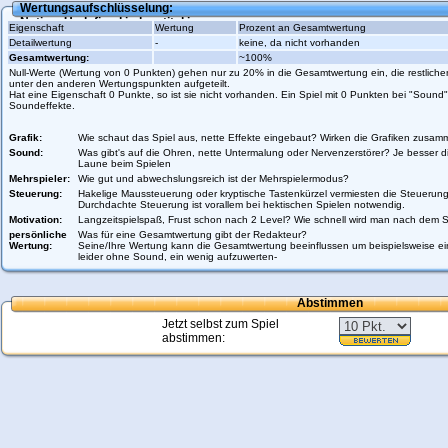
Wertungsaufschlüsselung:
Notice
: Undefined index: titel in
Eigenschaft
Wertung
Prozent an Gesamtwertung
/var/www/vhosts/gamezworld.de/httpdocs/scripte/ratings/rating_calculation
Detailwertung
-
keine, da nicht vorhanden
Gesamtwertung:
~100%
Null-Werte (Wertung von 0 Punkten) gehen nur zu 20% in die Gesamtwertung ein, die restlic
unter den anderen Wertungspunkten aufgeteilt.
Hat eine Eigenschaft 0 Punkte, so ist sie nicht vorhanden. Ein Spiel mit 0 Punkten bei "Sound",
Soundeffekte.
Grafik:
Wie schaut das Spiel aus, nette Effekte eingebaut? Wirken die Grafiken zusa
Sound:
Was gibt's auf die Ohren, nette Untermalung oder Nervenzerstörer? Je besser d
Laune beim Spielen
Mehrspieler:
Wie gut und abwechslungsreich ist der Mehrspielermodus?
Steuerung:
Hakelige Maussteuerung oder kryptische Tastenkürzel vermiesten die Steuerun
Durchdachte Steuerung ist vorallem bei hektischen Spielen notwendig.
Motivation:
Langzeitspielspaß, Frust schon nach 2 Level? Wie schnell wird man nach dem Sp
persönliche
Was für eine Gesamtwertung gibt der Redakteur?
Wertung:
Seine/Ihre Wertung kann die Gesamtwertung beeinflussen um beispielsweise ein
leider ohne Sound, ein wenig aufzuwerten-
Abstimmen
Jetzt selbst zum Spiel
abstimmen: