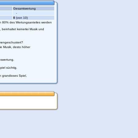
Gesamtwertung
.php
on line
116
-
0
(von 10)
hen 80% des Wertungsanteiles werden
 beinhaltet keinerlei Musik und
mmengeschustert?
ie Musik, desto höher
gswertung.
iel süchtig.
 grandioses Spiel,