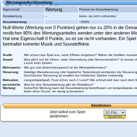
Wertungsaufschlüsselung:
Notice
: Undefined index: titel in
Wertung
Eigenschaft
Prozent an Gesamtwertung
/var/www/vhosts/gamezworld.de/httpdocs/scripte/ratings/rating_calculation
-
Detailwertung
keine, da nicht vorhanden
Gesamtwertung:
~100%
Null-Werte (Wertung von 0 Punkten) gehen nur zu 20% in die Gesam
restlichen 80% des Wertungsanteiles werden unter den anderen Wer
Hat eine Eigenschaft 0 Punkte, so ist sie nicht vorhanden. Ein Spiel
beinhaltet keinerlei Musik und Soundeffekte.
Grafik:
Wie schaut das Spiel aus, nette Effekte eingebaut? Wirken die Grafiken zusa
Sound:
Was gibt's auf die Ohren, nette Untermalung oder Nervenzerstörer? Je besser d
Laune beim Spielen
Mehrspieler:
Wie gut und abwechslungsreich ist der Mehrspielermodus?
Steuerung:
Hakelige Maussteuerung oder kryptische Tastenkürzel vermiesten die Steuerun
Durchdachte Steuerung ist vorallem bei hektischen Spielen notwendig.
Motivation:
Langzeitspielspaß, Frust schon nach 2 Level? Wie schnell wird man nach dem Sp
persönliche
Was für eine Gesamtwertung gibt der Redakteur?
Wertung:
Seine/Ihre Wertung kann die Gesamtwertung beeinflussen um beispielsweise ein
leider ohne Sound, ein wenig aufzuwerten-
Abstimmen
Jetzt selbst zum Spiel
abstimmen: