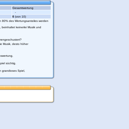
Gesamtwertung
.php
on line
116
-
0
(von 10)
hen 80% des Wertungsanteiles werden
 beinhaltet keinerlei Musik und
mmengeschustert?
ie Musik, desto höher
gswertung.
iel süchtig.
 grandioses Spiel,