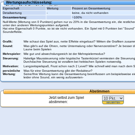
Wertungsaufschlüsselung:
Notice
: Undefined index: titel in
Eigenschaft
Wertung
Prozent an Gesamtwertung
/var/www/vhosts/gamezworld.de/httpdocs/scripte/ratings/rating_calculation
Detailwertung
-
keine, da nicht vorhanden
Gesamtwertung:
~100%
Null-Werte (Wertung von 0 Punkten) gehen nur zu 20% in die Gesamtwertung ein, die restlic
unter den anderen Wertungspunkten aufgeteilt.
Hat eine Eigenschaft 0 Punkte, so ist sie nicht vorhanden. Ein Spiel mit 0 Punkten bei "Sound",
Soundeffekte.
Grafik:
Wie schaut das Spiel aus, nette Effekte eingebaut? Wirken die Grafiken zusa
Sound:
Was gibt's auf die Ohren, nette Untermalung oder Nervenzerstörer? Je besser d
Laune beim Spielen
Mehrspieler:
Wie gut und abwechslungsreich ist der Mehrspielermodus?
Steuerung:
Hakelige Maussteuerung oder kryptische Tastenkürzel vermiesten die Steuerun
Durchdachte Steuerung ist vorallem bei hektischen Spielen notwendig.
Motivation:
Langzeitspielspaß, Frust schon nach 2 Level? Wie schnell wird man nach dem Sp
persönliche
Was für eine Gesamtwertung gibt der Redakteur?
Wertung:
Seine/Ihre Wertung kann die Gesamtwertung beeinflussen um beispielsweise ein
leider ohne Sound, ein wenig aufzuwerten-
Abstimmen
Jetzt selbst zum Spiel
abstimmen: