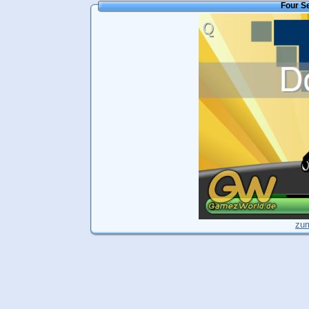
Four S
zum