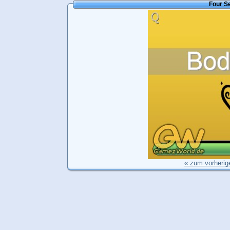
Four S
« zum vorherig