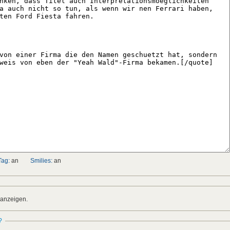
Tag:
an
Smilies:
an
 anzeigen.
?