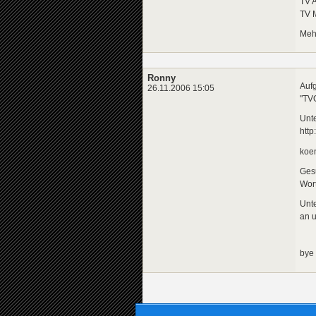
TV A
TV 
Mehr
Ronny
Aufg
26.11.2006 15:05
"TVG
Unte
htt
koe
Gesu
Wort
Unte
an u
bye