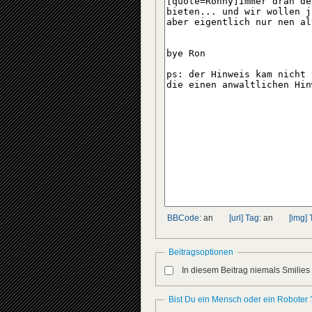
BBCode:
an
[url] Tag:
an
[img] 
Beitragsoptionen
In diesem Beitrag niemals Smilies
Bist Du ein Mensch oder ein Roboter 