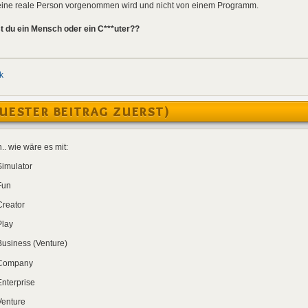
h eine reale Person vorgenommen wird und nicht von einem Programm.
t du ein Mensch oder ein C***uter??
k
UESTER BEITRAG ZUERST)
.. wie wäre es mit:
Simulator
Fun
Creator
Play
Business (Venture)
Company
nterprise
Venture