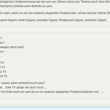
 (mögliche) Umbenennung war bei uns vor Jahren schon ein Thema (nach dem Mot
heinend scheints wohl definitiv zu sein.
n wärs, wenn es nur ein anderes deppertes Projekt wäre, schau mal bei Online-Shop
sport Gigant, Hotel Gigant, Industrie Gigant, Restaurant Gigant, Verkehrs Gigant...
s?
so?
wegen denn das?
no -.-
.
 TV
l TV
a TV
nd TV
 sowas wäre vielleicht auch was?
t... Joke TV ginge mir auch noch ....
 ich finds doof nur weil da so ein anderes deppertes Projekt existieren soll... -.-