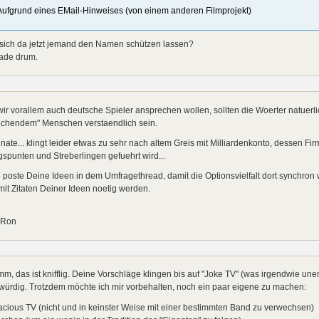
Aufgrund eines EMail-Hinweises (von einem anderen Filmprojekt)
 sich da jetzt jemand den Namen schützen lassen?
ade drum.
ir vorallem auch deutsche Spieler ansprechen wollen, sollten die Woerter natuerl
echendem" Menschen verstaendlich sein.
ate... klingt leider etwas zu sehr nach altem Greis mit Milliardenkonto, dessen Fi
spunten und Streberlingen gefuehrt wird...
e poste Deine Ideen in dem Umfragethread, damit die Optionsvielfalt dort synchro
mit Zitaten Deiner Ideen noetig werden.
 Ron
, das ist knifflig. Deine Vorschläge klingen bis auf "Joke TV" (was irgendwie une
würdig. Trotzdem möchte ich mir vorbehalten, noch ein paar eigene zu machen:
cious TV (nicht und in keinster Weise mit einer bestimmten Band zu verwechsen)