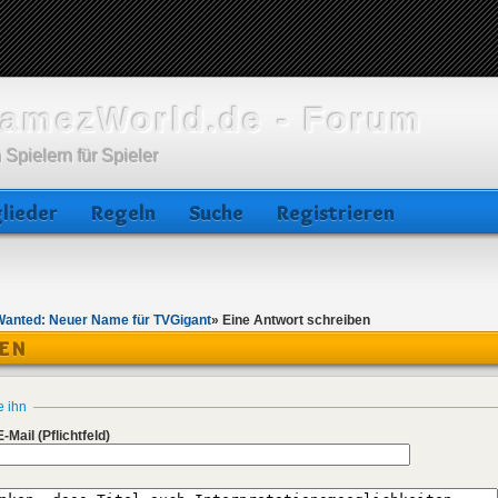
amezWorld.de - Forum
 Spielern für Spieler
lieder
Regeln
Suche
Registrieren
Wanted: Neuer Name für TVGigant
»
Eine Antwort schreiben
BEN
e ihn
E-Mail
(Pflichtfeld)