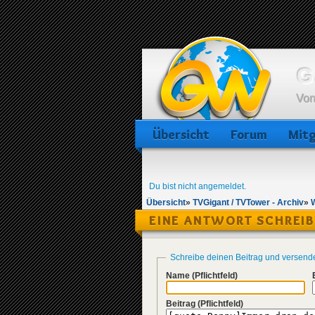
G
Von
Übersicht
Forum
Mitg
Du bist nicht angemeldet.
Übersicht
»
TVGigant / TVTower - Archiv
»
EINE ANTWORT SCHREI
Schreibe deinen Beitrag und versend
Name
(Pflichtfeld)
Beitrag
(Pflichtfeld)