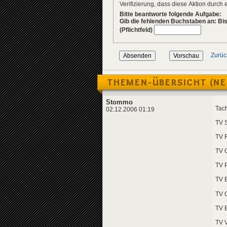
Verifizierung, dass diese Aktion durc
Bitte beantworte folgende Aufgabe:
Gib die fehlenden Buchstaben an: Bis
(Pflichtfeld)
Zurüc
THEMEN-ÜBERSICHT (NE
Stommo
Tach
02.12.2006 01:19
TV 
TV 
TV 
TV 
TV 
TV 
TV E
TV 