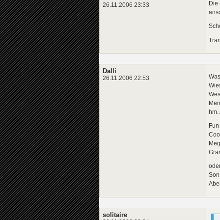
Die
26.11.2006 23:33
ansc
Schö
Tran
Dalli
Wa
26.11.2006 22:53
Wie
Wes
Men
hm..
Fun
Coo
Meg
Gra
oder
Sons
Aber
solitaire