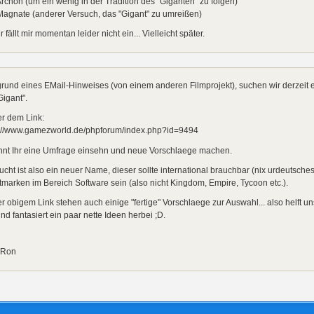
rchon (um ein wenig in der Tradition des "Giganten" zu folgen)
Magnate (anderer Versuch, das "Gigant" zu umreißen)
 fällt mir momentan leider nicht ein... Vielleicht später.
rund eines EMail-Hinweises (von einem anderen Filmprojekt), suchen wir derzeit
igant".
r dem Link:
p://www.gamezworld.de/phpforum/index.php?id=9494
nnt Ihr eine Umfrage einsehn und neue Vorschlaege machen.
cht ist also ein neuer Name, dieser sollte international brauchbar (nix urdeutsche
marken im Bereich Software sein (also nicht Kingdom, Empire, Tycoon etc.).
r obigem Link stehen auch einige "fertige" Vorschlaege zur Auswahl... also helft un
nd fantasiert ein paar nette Ideen herbei ;D.
 Ron