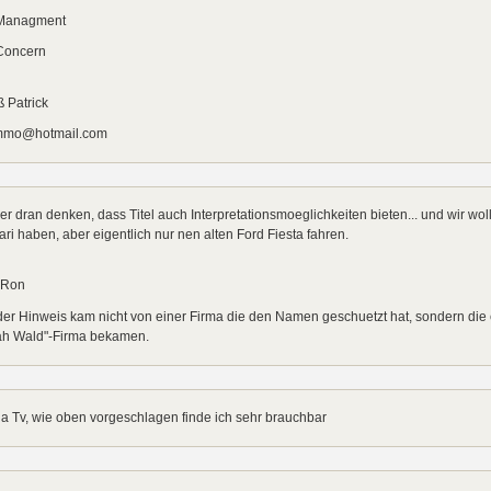
Managment
Concern
 Patrick
mmo@hotmail.com
r dran denken, dass Titel auch Interpretationsmoeglichkeiten bieten... und wir woll
ari haben, aber eigentlich nur nen alten Ford Fiesta fahren.
 Ron
der Hinweis kam nicht von einer Firma die den Namen geschuetzt hat, sondern die
ah Wald"-Firma bekamen.
 Tv, wie oben vorgeschlagen finde ich sehr brauchbar