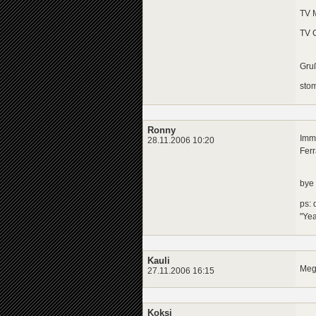
TV 
TV 
Gruß
sto
Ronny
Imme
28.11.2006 10:20
Ferr
bye
ps: 
"Ye
Kauli
Mega
27.11.2006 16:15
Koksi