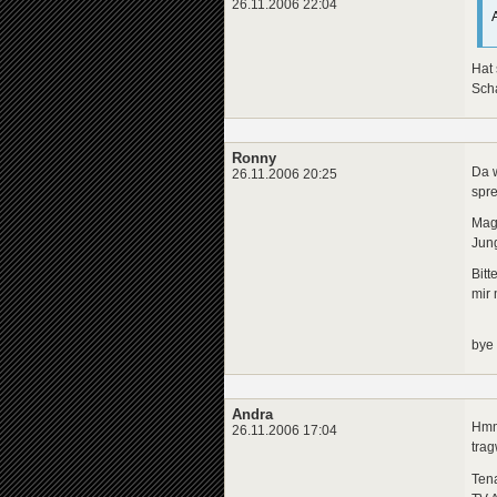
26.11.2006 22:04
Hat
Sch
Ronny
Da w
26.11.2006 20:25
spr
Magn
Jung
Bitt
mir 
bye
Andra
Hmmm
26.11.2006 17:04
trag
Tena