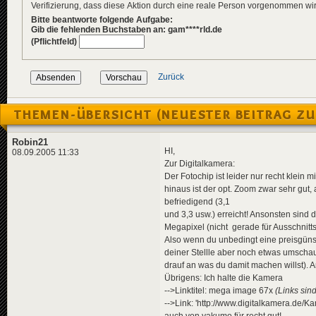
Verifizierung, dass diese Aktion durch eine reale Person vorgenommen w
Bitte beantworte folgende Aufgabe:
Gib die fehlenden Buchstaben an: gam****rld.de
(Pflichtfeld)
Zurück
THEMEN-ÜBERSICHT (NEUESTER BEITRAG ZU
Robin21
HI,
08.09.2005 11:33
Zur Digitalkamera:
Der Fotochip ist leider nur recht klein 
hinaus ist der opt. Zoom zwar sehr gut,
befriedigend (3,1
und 3,3 usw.) erreicht! Ansonsten sind 
Megapixel (nicht gerade für Ausschnit
Also wenn du unbedingt eine preisgüns
deiner Stellle aber noch etwas umschau
drauf an was du damit machen willst). 
Übrigens: Ich halte die Kamera
-->Linktitel: mega image 67x
(Links sin
-->Link: 'http://www.digitalkamera.de
auch von yakumo für recht gut!