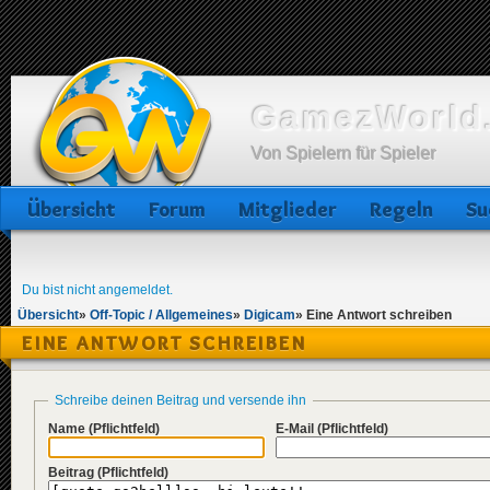
GamezWorld.
Von Spielern für Spieler
Übersicht
Forum
Mitglieder
Regeln
Su
Du bist nicht angemeldet.
Übersicht
»
Off-Topic / Allgemeines
»
Digicam
»
Eine Antwort schreiben
EINE ANTWORT SCHREIBEN
Schreibe deinen Beitrag und versende ihn
Name
(Pflichtfeld)
E-Mail
(Pflichtfeld)
Beitrag
(Pflichtfeld)