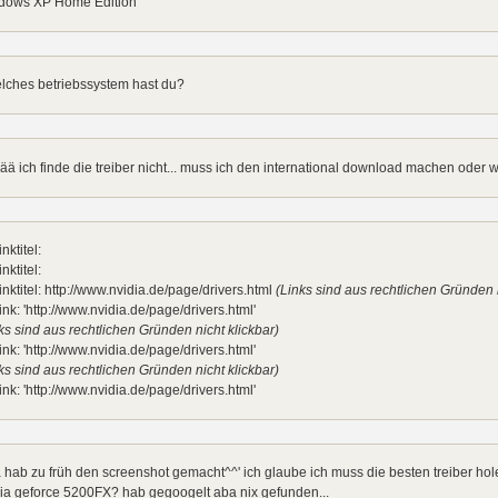
dows XP Home Edition
elches betriebssystem hast du?
ä ich finde die treiber nicht... muss ich den international download machen oder 
inktitel:
inktitel:
inktitel: http://www.nvidia.de/page/drivers.html
(Links sind aus rechtlichen Gründen n
ink: 'http://www.nvidia.de/page/drivers.html'
ks sind aus rechtlichen Gründen nicht klickbar)
ink: 'http://www.nvidia.de/page/drivers.html'
ks sind aus rechtlichen Gründen nicht klickbar)
ink: 'http://www.nvidia.de/page/drivers.html'
 hab zu früh den screenshot gemacht^^' ich glaube ich muss die besten treiber hole
ia geforce 5200FX? hab gegoogelt aba nix gefunden...