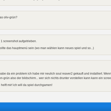
das oliv-grün?
1 screenshot aufgetrieben.
ollte das hauptmenü sein (wo man wählen kann neues spiel und so...)
habe da ein problem ich habe mir neulich soul reaver2 gekauft und installiert. Wenn
en-grün also der bildschirm... wer sich nichts drunter vorstellen kann kann ein scr
e helft mir! ich will da spiel durchgamen!