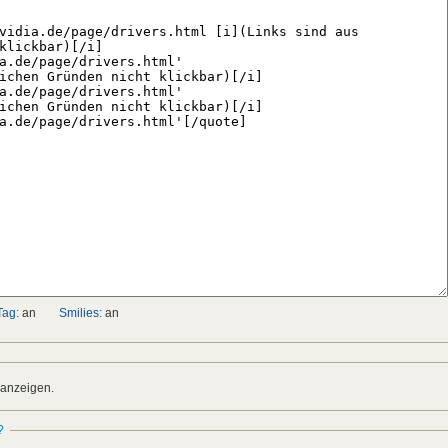
Tag:
an
Smilies:
an
 anzeigen.
?