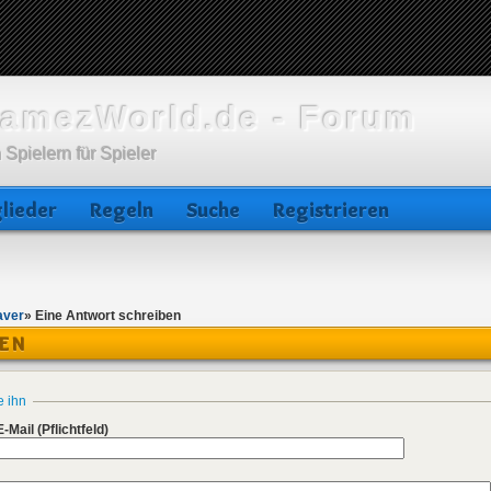
amezWorld.de - Forum
 Spielern für Spieler
lieder
Regeln
Suche
Registrieren
aver
»
Eine Antwort schreiben
BEN
e ihn
E-Mail
(Pflichtfeld)