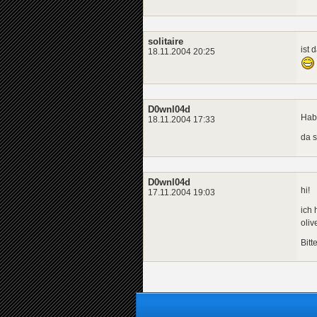
solitaire
ist 
18.11.2004 20:25
D0wnl04d
Hab 
18.11.2004 17:33
da s
D0wnl04d
hi!
17.11.2004 19:03
ich 
oliv
Bitt