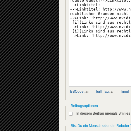
BBCode:
an
[url] Tag:
an
[img] 
Beitragsoptionen
In diesem Beitrag niemals Smilies
Bist Du ein Mensch oder ein Roboter 