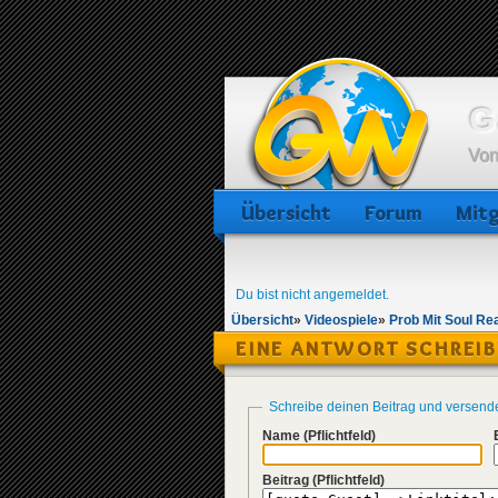
G
Von
Übersicht
Forum
Mitg
Du bist nicht angemeldet.
Übersicht
»
Videospiele
»
Prob Mit Soul Re
EINE ANTWORT SCHREI
Schreibe deinen Beitrag und versend
Name
(Pflichtfeld)
Beitrag
(Pflichtfeld)