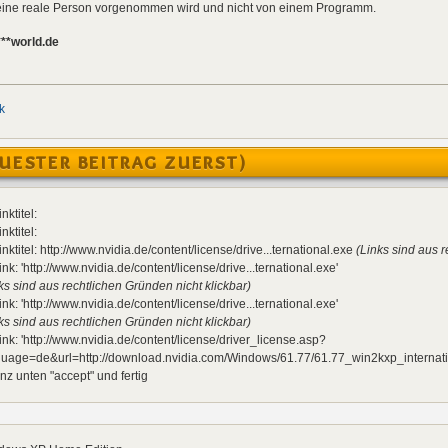
h eine reale Person vorgenommen wird und nicht von einem Programm.
***world.de
k
UESTER BEITRAG ZUERST)
inktitel:
inktitel:
inktitel: http://www.nvidia.de/content/license/drive...ternational.exe
(Links sind aus r
ink: 'http://www.nvidia.de/content/license/drive...ternational.exe'
ks sind aus rechtlichen Gründen nicht klickbar)
ink: 'http://www.nvidia.de/content/license/drive...ternational.exe'
ks sind aus rechtlichen Gründen nicht klickbar)
ink: 'http://www.nvidia.de/content/license/driver_license.asp?
guage=de&url=http://download.nvidia.com/Windows/61.77/61.77_win2kxp_internati
 unten "accept" und fertig