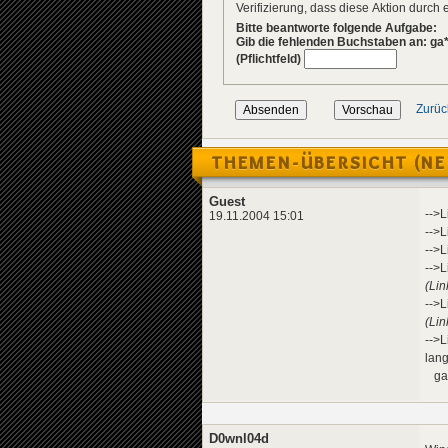
Verifizierung, dass diese Aktion durc
Bitte beantworte folgende Aufgabe:
Gib die fehlenden Buchstaben an: ga
(Pflichtfeld)
Zurüc
THEMEN-ÜBERSICHT (NE
Guest
-->L
19.11.2004 15:01
-->L
-->L
-->L
(Lin
-->L
(Lin
-->L
lan
ganz
D0wnl04d