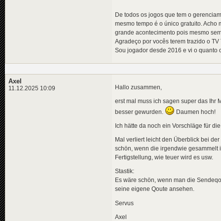
De todos os jogos que tem o gerenciam
mesmo tempo é o único gratuito. Acho 
grande acontecimento pois mesmo sem r
Agradeço por vocês terem trazido o TV
Sou jogador desde 2016 e vi o quanto 
Axel
Hallo zusammen,
11.12.2025 10:09
erst mal muss ich sagen super das Ihr 
besser gewurden.
Daumen hoch!
Ich hätte da noch ein Vorschläge für 
Mal verliert leicht den Überblick bei 
schön, wenn die irgendwie gesammelt im
Fertigstellung, wie teuer wird es usw.
Stastik:
Es wäre schön, wenn man die Sendeqoute
seine eigene Qoute ansehen.
Servus
Axel