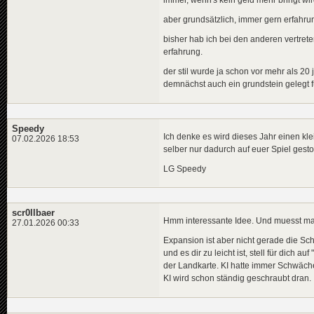
aber grundsätzlich, immer gern erfahrung
bisher hab ich bei den anderen vertre
erfahrung.
der stil wurde ja schon vor mehr als 20 
demnächst auch ein grundstein gelegt 
Speedy
Ich denke es wird dieses Jahr einen k
07.02.2026 18:53
selber nur dadurch auf euer Spiel gest
LG Speedy
scr0llbaer
Hmm interessante Idee. Und muesst man
27.01.2026 00:33
Expansion ist aber nicht gerade die Sch
und es dir zu leicht ist, stell für dich 
der Landkarte. KI hatte immer Schwäche
KI wird schon ständig geschraubt dran.