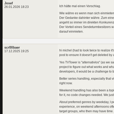
Josef
Ich hätte mal einen Vorschlag.
26.01.2026 18:23
Wie währe es wenn man sich einmieten 
Der Gedanke dahinter währe. Zum einen
angeht so immer im direkten Konkurenz
Der Vorteil eines Sendeturmbesitzers wä
darauf einmieten.
scr0llbaer
hi michel (had to look twice to realize it'
17.12.2025 19:25
post to ensure it doesn't get deleted by 
Yes TVTower is "alternativlos" (as we s
project to figure out what works and wh
developers, it would be a challenge to ba
Better series handling, especially that 
right now.
Weekend handling has also been a topic fo
for it, no code changes needed. We just 
About preferred genres by weekday, I p
experience, on weekend afternoons often
target groups, who then may have time. 