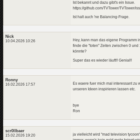
Ist bekannt und dazu gibt's ein Issue.
https://github.com/TVTower/TVTower/is
Ist halt auch 'ne Balancing-Frage.
Nick
Hey, kann man das eigene Programm irge
10.04.2026 10:26
finde die "toten" Zeiten zwischen 0 und
könnte?
Super das es wieder läuft!! Genial!!
Ronny
Es waere fuer mich mal interessant zu 
16.02.2026 17:57
unseren Ideen inspirieren lassen etc.
bye
Ron
scr0llbaer
ja vielleicht wird "mad television tycoo
15.02.2026 19:20
immer, wenn's kein geld mehr bringt wird