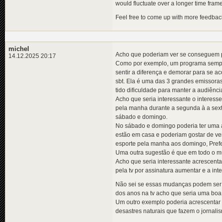
would fluctuate over a longer time frame
Feel free to come up with more feedbac
michel
Acho que poderiam ver se conseguem p
14.12.2025 20:17
Como por exemplo, um programa sempre 
sentir a diferença e demorar para se 
sbt. Ela é uma das 3 grandes emissoras
tido dificuldade para manter a audiênci
Acho que seria interessante o interes
pela manha durante a segunda à a sext
sábado e domingo.
No sábado e domingo poderia ter uma a
estão em casa e poderiam gostar de v
esporte pela manha aos domingo, Prefer
Uma outra sugestão é que em todo o mu
Acho que seria interessante acrescent
pela tv por assinatura aumentar e a int
Não sei se essas mudanças podem ser a
dos anos na tv acho que seria uma boa
Um outro exemplo poderia acrescentar
desastres naturais que fazem o jornali