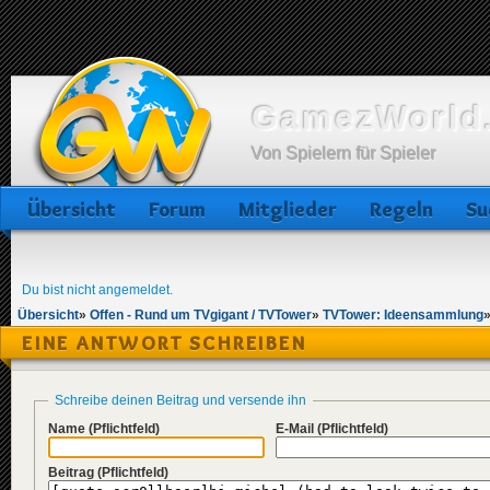
GamezWorld.
Von Spielern für Spieler
Übersicht
Forum
Mitglieder
Regeln
Su
Du bist nicht angemeldet.
Übersicht
»
Offen - Rund um TVgigant / TVTower
»
TVTower: Ideensammlung
EINE ANTWORT SCHREIBEN
Schreibe deinen Beitrag und versende ihn
Name
(Pflichtfeld)
E-Mail
(Pflichtfeld)
Beitrag
(Pflichtfeld)