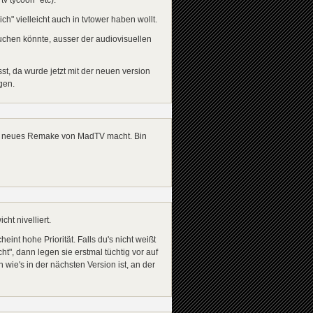
ch" vielleicht auch in tvtower haben wollt.
uchen könnte, ausser der audiovisuellen
sst, da wurde jetzt mit der neuen version
gen.
ein neues Remake von MadTV macht. Bin
t nivelliert.
nt hohe Priorität. Falls du's nicht weißt
icht", dann legen sie erstmal tüchtig vor auf
ie's in der nächsten Version ist, an der