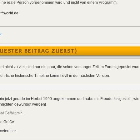
h eine reale Person vorgenommen wird und nicht von einem Programm.
***world.de
k
UESTER BEITRAG ZUERST)
rt nicht zu viel, sind nur ein paar, die schon vor langer Zeit im Forum gepostet wu
ührliche historische Timeline kommt evtl in der nächsten Version.
bin jetzt gerade im Herbst 1990 angekommen und habe mit Freude festgestellt, wie 
hrichten gewürdigt werden!
a! Gefällt mir...
te Grüße
elerritter