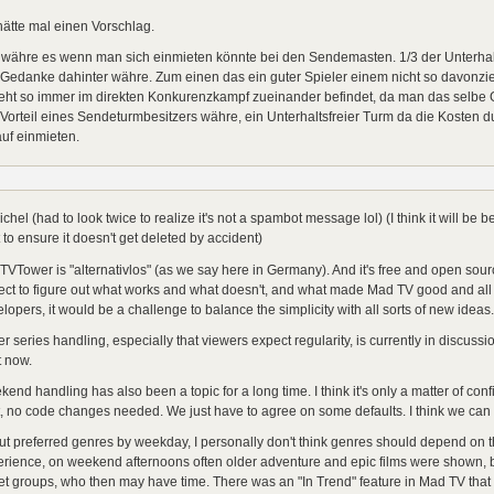
hätte mal einen Vorschlag.
 währe es wenn man sich einmieten könnte bei den Sendemasten. 1/3 der Unterhal
 Gedanke dahinter währe. Zum einen das ein guter Spieler einem nicht so davonz
ht so immer im direkten Konkurenzkampf zueinander befindet, da man das selbe G
Vorteil eines Sendeturmbesitzers währe, ein Unterhaltsfreier Turm da die Kosten dur
uf einmieten.
ichel (had to look twice to realize it's not a spambot message lol) (I think it will be be
 to ensure it doesn't get deleted by accident)
TVTower is "alternativlos" (as we say here in Germany). And it's free and open sour
ect to figure out what works and what doesn't, and what made Mad TV good and all 
lopers, it would be a challenge to balance the simplicity with all sorts of new ideas.
er series handling, especially that viewers expect regularity, is currently in discus
t now.
end handling has also been a topic for a long time. I think it's only a matter of conf
it, no code changes needed. We just have to agree on some defaults. I think we can t
t preferred genres by weekday, I personally don't think genres should depend on
rience, on weekend afternoons often older adventure and epic films were shown, bu
et groups, who then may have time. There was an "In Trend" feature in Mad TV that i