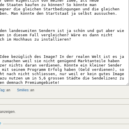
Tag:
an
Smilies:
an
 anzeigen.
?