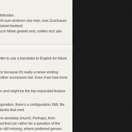
tskosten.
ieht zum anderen das man, was Zuschauer
ebiet bedient.
ch Miete gedekt sind, sollten sich alle
tter to use a translator to English for future
ce because it's really a never-ending
other successors fail. Even if we had more
sion and might be the top-requested feature
iguration, there's a configuration XML file
ackle that next.
 the weekday (much). Perhaps, from
t that can rather be a question of the
s still missing, where preferred genres