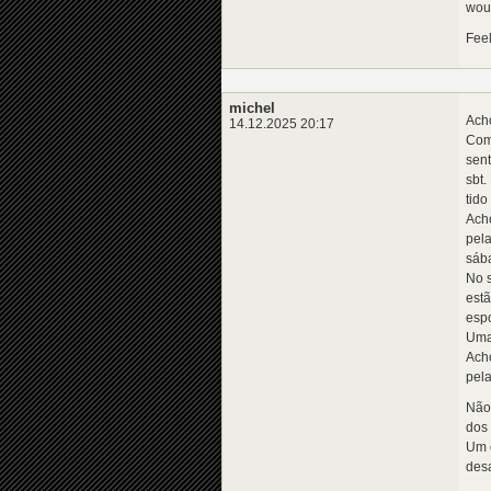
woul
Feel
michel
Ach
14.12.2025 20:17
Como
sent
sbt.
tido
Acho
pela
sáb
No s
est
espo
Uma 
Acho
pela
Não 
dos 
Um 
desa