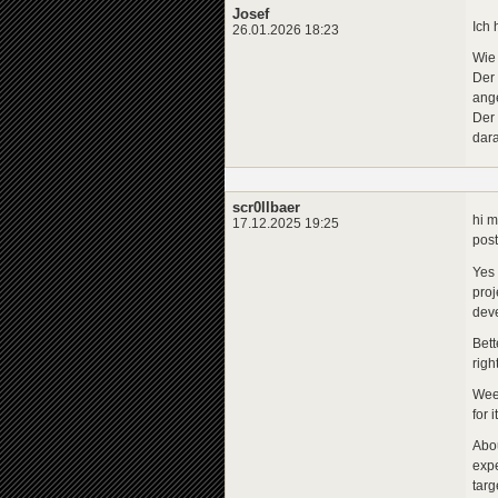
Josef
Ich 
26.01.2026 18:23
Wie
Der
ange
Der 
dara
scr0llbaer
hi m
17.12.2025 19:25
post
Yes 
proj
deve
Bett
righ
Week
for 
Abou
expe
targ