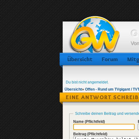
G
Von
Übersicht
Forum
Mitg
Du bist nicht angemeldet.
Übersicht
»
Offen - Rund um TVgigant / TV
EINE ANTWORT SCHREI
Schreibe deinen Beitrag und versend
Name
(Pflichtfeld)
Beitrag
(Pflichtfeld)