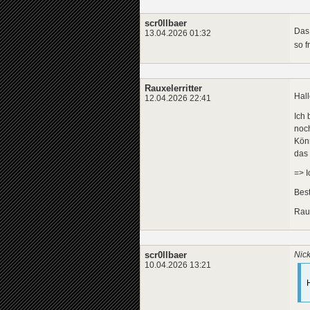
scr0llbaer
Das 
13.04.2026 01:32
so 
Rauxelerritter
Hal
12.04.2026 22:41
Ich 
noch
Könn
das
=> I
Bes
Raux
scr0llbaer
Nick
10.04.2026 13:21