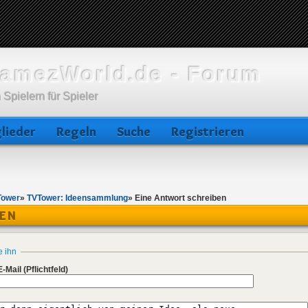
amezWorld.de - Forum
 Spielern für Spieler
lieder
Regeln
Suche
Registrieren
Tower
»
TVTower: Ideensammlung
»
Eine Antwort schreiben
BEN
e ihn
E-Mail
(Pflichtfeld)