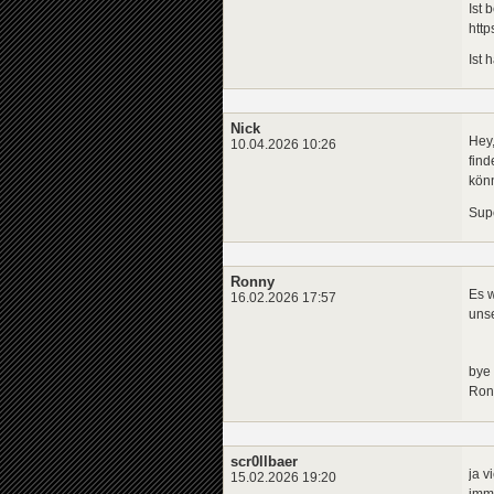
Ist 
htt
Ist 
Nick
Hey,
10.04.2026 10:26
find
kön
Supe
Ronny
Es w
16.02.2026 17:57
unse
bye
Ron
scr0llbaer
ja v
15.02.2026 19:20
imme