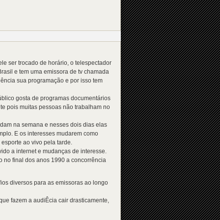
 ser trocado de horário, o telespectador
 Brasil e tem uma emissora de tv chamada
quência sua programação e por isso tem
público gosta de programas documentários
nte pois muitas pessoas não trabalham no
udam na semana e nesses dois dias elas
mplo. E os interesses mudarem como
esporte ao vivo pela tarde.
ido a internet e mudanças de interesse.
o no final dos anos 1990 a concorrência
ios diversos para as emissoras ao longo
ue fazem a audiÊcia cair drasticamente,