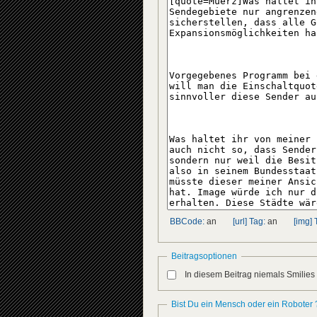
BBCode:
an
[url] Tag:
an
[img] 
Beitragsoptionen
In diesem Beitrag niemals Smilies
Bist Du ein Mensch oder ein Roboter 