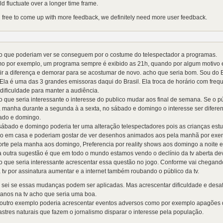
d fluctuate over a longer time frame.
 free to come up with more feedback, we definitely need more user feedback.
o que poderiam ver se conseguem por o costume do telespectador a programas.
 por exemplo, um programa sempre é exibido as 21h, quando por algum motivo ele
ir a diferença e demorar para se acostumar de novo. acho que seria bom. Sou do
 Ela é uma das 3 grandes emissoras daqui do Brasil. Ela troca de horário com fre
 dificuldade para manter a audiência.
 que seria interessante o interesse do publico mudar aos final de semana. Se o 
 manha durante a segunda à a sexta, no sábado e domingo o interesse ser difere
ado e domingo.
ábado e domingo poderia ter uma alteração telespectadores pois as crianças est
ão em casa e poderiam gostar de ver desenhos animados aos pela manhã por exe
rte pela manha aos domingo, Preferencia por reality shows aos domingo a noite e 
outra sugestão é que em todo o mundo estamos vendo o declínio da tv aberta dev
 que seria interessante acrescentar essa questão no jogo. Conforme vai chegand
 tv por assinatura aumentar e a internet também roubando o público da tv.
sei se essas mudanças podem ser aplicadas. Mas acrescentar dificuldade e desaf
anos na tv acho que seria uma boa.
outro exemplo poderia acrescentar eventos adversos como por exemplo apagões q
stres naturais que fazem o jornalismo disparar o interesse pela população.