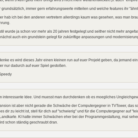
 grundsätzlich, immer gern erfahrungswerte mitteilen und welche features ihr "ähnli
er hab ich bei den anderen vertretern allerdings kaum was gesehen, was man bra
hrung.
stil wurde ja schon vor mehr als 20 jahren festgelegt und seither nicht mehr angefa
nächst auch ein grundstein gelegt für zukünftige anpassungen und modernisierun
denke es wird dieses Jahr einen kleinen run auf euer Projekt geben, da jemand 
er nur dadurch auf euer Spiel gestoßen.
Speedy
 interessante Idee. Und muesst man durchdenken ob es moegliches Ungleichgewich
nsion ist aber nicht gerade die Schwäche der Computergegner in TVTower, das schei
es dir zu leicht ist, stell für dich auf "schwierig" und für die Computergegner auf "le
Landkarte. KI hatte immer Schwächen eher bei der Programmgestaltung, mal sehen w
ird schon ständig geschraubt dran.