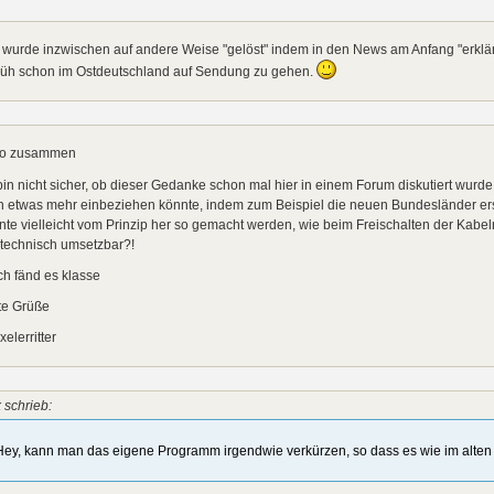
wurde inzwischen auf andere Weise "gelöst" indem in den News am Anfang "erklär
früh schon im Ostdeutschland auf Sendung zu gehen.
lo zusammen
bin nicht sicher, ob dieser Gedanke schon mal hier in einem Forum diskutiert wurde, 
 etwas mehr einbeziehen könnte, indem zum Beispiel die neuen Bundesländer ers
te vielleicht vom Prinzip her so gemacht werden, wie beim Freischalten der Kabeln
 technisch umsetzbar?!
ch fänd es klasse
te Grüße
elerritter
 schrieb:
Hey, kann man das eigene Programm irgendwie verkürzen, so dass es wie im alten 