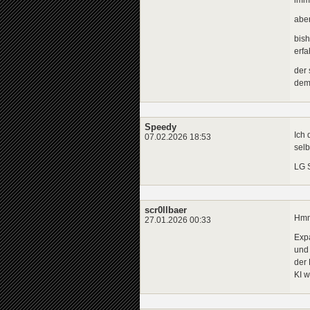
aber
bish
erfa
der 
dem
Speedy
Ich 
07.02.2026 18:53
selb
LG 
scr0llbaer
Hmm
27.01.2026 00:33
Expa
und 
der 
KI w