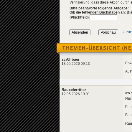
Verifizierung, dass diese Aktion durc
Bitte beantworte folgende Aufgabe:
Gib die fehlenden Buchstaben an: Bi
(Pflichtfeld)
Zurüc
THEMEN-ÜBERSICHT (NE
scr0llbaer
Erwa
13.05.2026 09:13
Ausf
Rauxelerritter
Ich 
12.05.2026 19:01
Nac
Prim
Bes
Raux