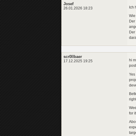
Josef
Ich 
26.01.2026 18:23
Wie
Der
ange
Der 
dara
scr0llbaer
hi m
17.12.2025 19:25
post
Yes 
proj
deve
Bett
righ
Week
for 
Abou
expe
targ