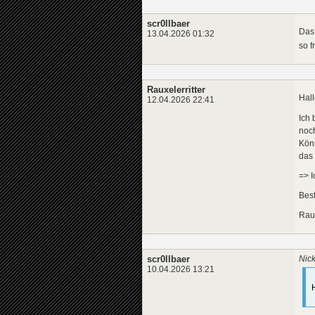
scr0llbaer
Das 
13.04.2026 01:32
so 
Rauxelerritter
Hal
12.04.2026 22:41
Ich 
noch
Könn
das
=> I
Bes
Raux
scr0llbaer
Nick
10.04.2026 13:21