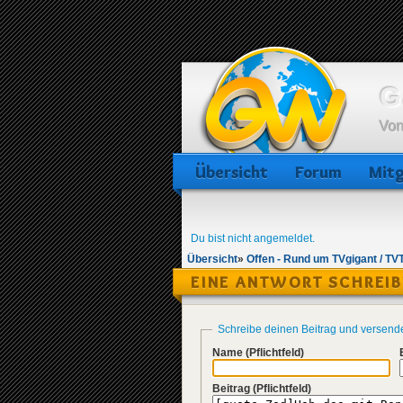
G
Von
Übersicht
Forum
Mitg
Du bist nicht angemeldet.
Übersicht
»
Offen - Rund um TVgigant / TV
EINE ANTWORT SCHREI
Schreibe deinen Beitrag und versend
Name
(Pflichtfeld)
Beitrag
(Pflichtfeld)