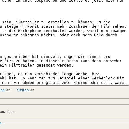
Tag:
an
Smilies:
an
 anzeigen.
?