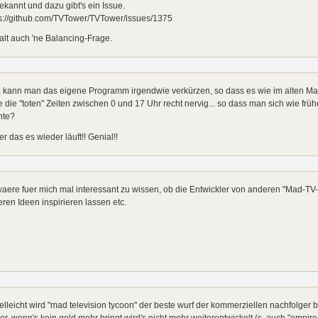
bekannt und dazu gibt's ein Issue.
ps://github.com/TVTower/TVTower/issues/1375
halt auch 'ne Balancing-Frage.
 kann man das eigene Programm irgendwie verkürzen, so dass es wie im alten Mad 
e die "toten" Zeiten zwischen 0 und 17 Uhr recht nervig... so dass man sich wie frü
nte?
r das es wieder läuft!! Genial!!
aere fuer mich mal interessant zu wissen, ob die Entwickler von anderen "Mad-TV-
ren Ideen inspirieren lassen etc.
ielleicht wird "mad television tycoon" der beste wurf der kommerziellen nachfolger b
r, wenn's kein geld mehr bringt wird's nicht mehr weiterentwickelt (s. auch "empire 