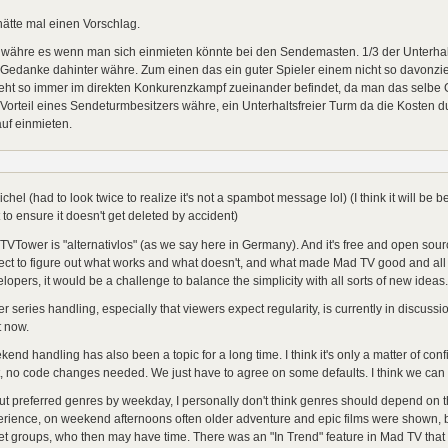
hätte mal einen Vorschlag.
 währe es wenn man sich einmieten könnte bei den Sendemasten. 1/3 der Unterhal
 Gedanke dahinter währe. Zum einen das ein guter Spieler einem nicht so davonz
ht so immer im direkten Konkurenzkampf zueinander befindet, da man das selbe G
Vorteil eines Sendeturmbesitzers währe, ein Unterhaltsfreier Turm da die Kosten dur
uf einmieten.
ichel (had to look twice to realize it's not a spambot message lol) (I think it will be be
 to ensure it doesn't get deleted by accident)
TVTower is "alternativlos" (as we say here in Germany). And it's free and open sour
ect to figure out what works and what doesn't, and what made Mad TV good and all 
lopers, it would be a challenge to balance the simplicity with all sorts of new ideas.
er series handling, especially that viewers expect regularity, is currently in discus
t now.
end handling has also been a topic for a long time. I think it's only a matter of conf
it, no code changes needed. We just have to agree on some defaults. I think we can t
t preferred genres by weekday, I personally don't think genres should depend on
rience, on weekend afternoons often older adventure and epic films were shown, bu
et groups, who then may have time. There was an "In Trend" feature in Mad TV that i