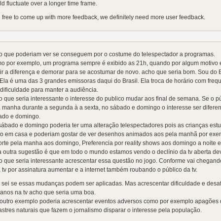
d fluctuate over a longer time frame.
 free to come up with more feedback, we definitely need more user feedback.
o que poderiam ver se conseguem por o costume do telespectador a programas.
 por exemplo, um programa sempre é exibido as 21h, quando por algum motivo ele
ir a diferença e demorar para se acostumar de novo. acho que seria bom. Sou do
 Ela é uma das 3 grandes emissoras daqui do Brasil. Ela troca de horário com fre
 dificuldade para manter a audiência.
 que seria interessante o interesse do publico mudar aos final de semana. Se o 
 manha durante a segunda à a sexta, no sábado e domingo o interesse ser difere
ado e domingo.
ábado e domingo poderia ter uma alteração telespectadores pois as crianças est
ão em casa e poderiam gostar de ver desenhos animados aos pela manhã por exe
rte pela manha aos domingo, Preferencia por reality shows aos domingo a noite e 
outra sugestão é que em todo o mundo estamos vendo o declínio da tv aberta dev
 que seria interessante acrescentar essa questão no jogo. Conforme vai chegand
 tv por assinatura aumentar e a internet também roubando o público da tv.
sei se essas mudanças podem ser aplicadas. Mas acrescentar dificuldade e desaf
anos na tv acho que seria uma boa.
outro exemplo poderia acrescentar eventos adversos como por exemplo apagões q
stres naturais que fazem o jornalismo disparar o interesse pela população.