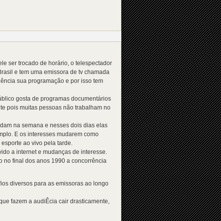
 ser trocado de horário, o telespectador
 Brasil e tem uma emissora de tv chamada
quência sua programação e por isso tem
público gosta de programas documentários
nte pois muitas pessoas não trabalham no
udam na semana e nesses dois dias elas
mplo. E os interesses mudarem como
esporte ao vivo pela tarde.
ido a internet e mudanças de interesse.
o no final dos anos 1990 a concorrência
ios diversos para as emissoras ao longo
ue fazem a audiÊcia cair drasticamente,