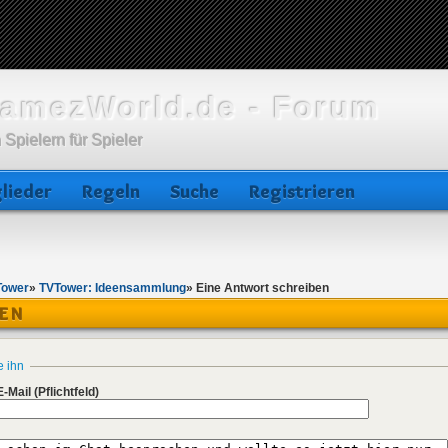
amezWorld.de - Forum
 Spielern für Spieler
lieder
Regeln
Suche
Registrieren
Tower
»
TVTower: Ideensammlung
»
Eine Antwort schreiben
BEN
e ihn
E-Mail
(Pflichtfeld)