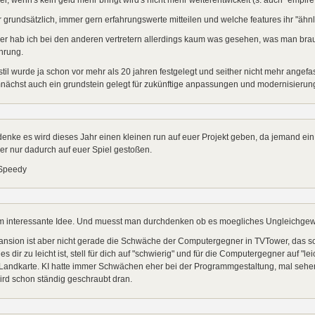
 grundsätzlich, immer gern erfahrungswerte mitteilen und welche features ihr "ähnli
er hab ich bei den anderen vertretern allerdings kaum was gesehen, was man bra
hrung.
stil wurde ja schon vor mehr als 20 jahren festgelegt und seither nicht mehr angefa
nächst auch ein grundstein gelegt für zukünftige anpassungen und modernisierun
denke es wird dieses Jahr einen kleinen run auf euer Projekt geben, da jemand 
er nur dadurch auf euer Spiel gestoßen.
Speedy
 interessante Idee. Und muesst man durchdenken ob es moegliches Ungleichgewich
nsion ist aber nicht gerade die Schwäche der Computergegner in TVTower, das schei
es dir zu leicht ist, stell für dich auf "schwierig" und für die Computergegner auf "le
Landkarte. KI hatte immer Schwächen eher bei der Programmgestaltung, mal sehen w
ird schon ständig geschraubt dran.