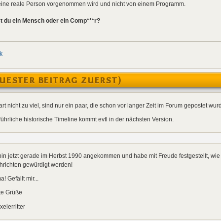
h eine reale Person vorgenommen wird und nicht von einem Programm.
st du ein Mensch oder ein Comp***r?
k
UESTER BEITRAG ZUERST)
rt nicht zu viel, sind nur ein paar, die schon vor langer Zeit im Forum gepostet wu
ührliche historische Timeline kommt evtl in der nächsten Version.
bin jetzt gerade im Herbst 1990 angekommen und habe mit Freude festgestellt, wie 
hrichten gewürdigt werden!
a! Gefällt mir...
te Grüße
elerritter