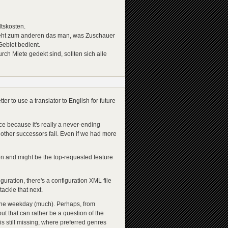
tskosten.
ieht zum anderen das man, was Zuschauer
ebiet bedient.
ch Miete gedekt sind, sollten sich alle
tter to use a translator to English for future
ce because it's really a never-ending
other successors fail. Even if we had more
sion and might be the top-requested feature
iguration, there's a configuration XML file
ackle that next.
 the weekday (much). Perhaps, from
t that can rather be a question of the
s still missing, where preferred genres