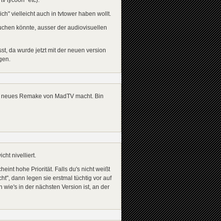
ch" vielleicht auch in tvtower haben wollt.
uchen könnte, ausser der audiovisuellen
sst, da wurde jetzt mit der neuen version
gen.
ein neues Remake von MadTV macht. Bin
t nivelliert.
nt hohe Priorität. Falls du's nicht weißt
icht", dann legen sie erstmal tüchtig vor auf
ie's in der nächsten Version ist, an der