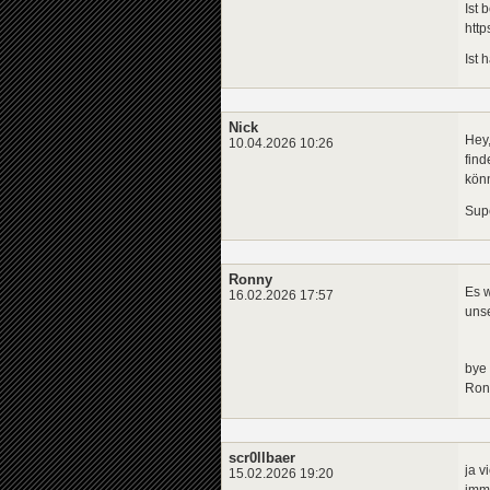
Ist 
htt
Ist 
Nick
Hey,
10.04.2026 10:26
find
kön
Supe
Ronny
Es w
16.02.2026 17:57
unse
bye
Ron
scr0llbaer
ja v
15.02.2026 19:20
imme