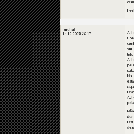
woul
Feel
michel
Ach
14.12.2025 20:17
Como
sent
sbt.
tido
Acho
pela
sáb
No s
est
espo
Uma 
Acho
pela
Não 
dos 
Um 
desa