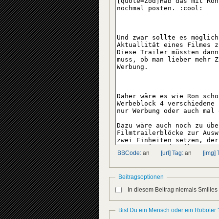
BBCode:
an
[url] Tag:
an
[img] 
Beitragsoptionen
In diesem Beitrag niemals Smilies
Bist Du ein Mensch oder ein Roboter 