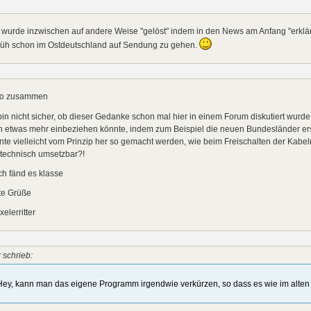
wurde inzwischen auf andere Weise "gelöst" indem in den News am Anfang "erklär
früh schon im Ostdeutschland auf Sendung zu gehen.
lo zusammen
bin nicht sicher, ob dieser Gedanke schon mal hier in einem Forum diskutiert wurde, 
 etwas mehr einbeziehen könnte, indem zum Beispiel die neuen Bundesländer ers
te vielleicht vom Prinzip her so gemacht werden, wie beim Freischalten der Kabeln
 technisch umsetzbar?!
ch fänd es klasse
te Grüße
elerritter
 schrieb:
Hey, kann man das eigene Programm irgendwie verkürzen, so dass es wie im alten 