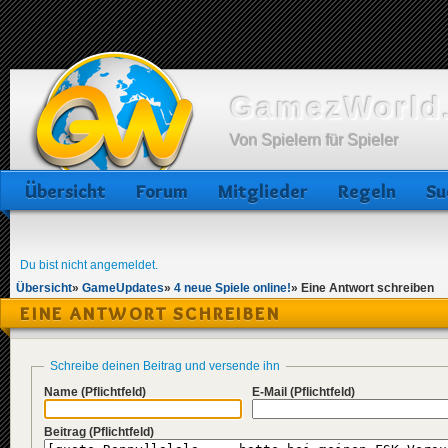
GamezWorld.
Von Spielern für Spieler
Übersicht
Forum
Mitglieder
Regeln
Su
Du bist nicht angemeldet.
Übersicht
»
GameUpdates
»
4 neue Spiele online!
»
Eine Antwort schreiben
EINE ANTWORT SCHREIBEN
Schreibe deinen Beitrag und versende ihn
Name
(Pflichtfeld)
E-Mail
(Pflichtfeld)
Beitrag
(Pflichtfeld)