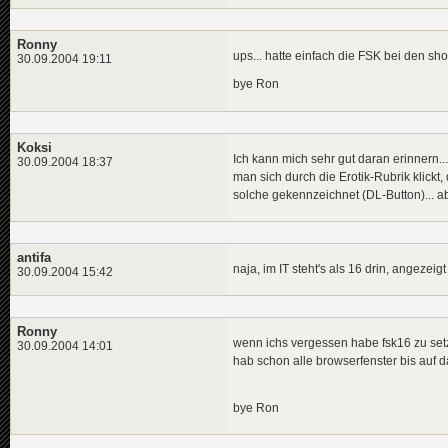
Ronny
ups... hatte einfach die FSK bei den sho
30.09.2004 19:11
bye Ron
Koksi
Ich kann mich sehr gut daran erinnern..
30.09.2004 18:37
man sich durch die Erotik-Rubrik klickt
solche gekennzeichnet (DL-Button)... a
antifa
naja, im IT steht's als 16 drin, angezeig
30.09.2004 15:42
Ronny
wenn ichs vergessen habe fsk16 zu setz
30.09.2004 14:01
hab schon alle browserfenster bis auf d
bye Ron