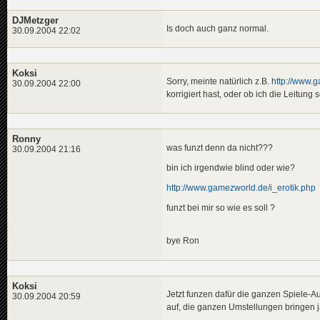
DJMetzger
Is doch auch ganz normal.
30.09.2004 22:02
Koksi
Sorry, meinte natürlich z.B.
http://www.g
30.09.2004 22:00
korrigiert hast, oder ob ich die Leitung
Ronny
was funzt denn da nicht???
30.09.2004 21:16
bin ich irgendwie blind oder wie?
http://www.gamezworld.de/i_erotik.php
funzt bei mir so wie es soll ?
bye Ron
Koksi
Jetzt funzen dafür die ganzen Spiele-Au
30.09.2004 20:59
auf, die ganzen Umstellungen bringen j