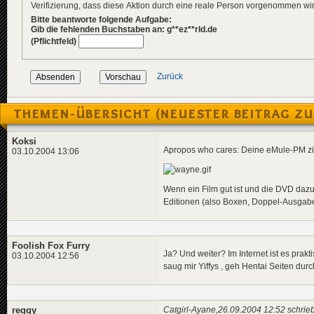
Verifizierung, dass diese Aktion durch eine reale Person vorgenommen w
Bitte beantworte folgende Aufgabe:
Gib die fehlenden Buchstaben an: g**ez**rld.de
(Pflichtfeld)
Zurück
THEMEN-ÜBERSICHT (NEUESTER BEITRAG ZU
Koksi
Apropos who cares: Deine eMule-PM zielt
03.10.2004 13:06
Wenn ein Film gut ist und die DVD dazu 
Editionen (also Boxen, Doppel-Ausgaben 
Foolish Fox Furry
Ja? Und weiter? Im Internet ist es pra
03.10.2004 12:56
saug mir Yiffys , geh Hentai Seiten dur
reggy
Catgirl-Ayane,26.09.2004 12:52 schrieb