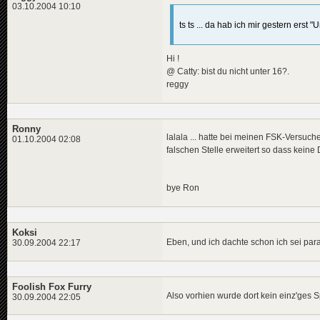
03.10.2004 10:10
ts ts ... da hab ich mir gestern ers
Hi !
@ Catty: bist du nicht unter 16?.
reggy
Ronny
lalala ... hatte bei meinen FSK-Versuch
01.10.2004 02:08
falschen Stelle erweitert so dass kein
bye Ron
Koksi
Eben, und ich dachte schon ich sei pa
30.09.2004 22:17
Foolish Fox Furry
Also vorhien wurde dort kein einz'ges Sp
30.09.2004 22:05