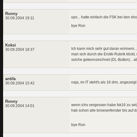
Ronny
ups... hatte einfach die FSK bei den sho
30.09.2004 19:11
bye Ron
Koksi
Ich kann mich sehr gut daran erinnern..
30.09.2004 18:37
man sich durch die Erotik-Rubrik klickt
solche gekennzeichnet (DL-Button)... a
antifa
naja, im IT steht's als 16 drin, angezeig
30.09.2004 15:42
Ronny
wenn ichs vergessen habe fsk16 zu setz
30.09.2004 14:01
hab schon alle browserfenster bis auf d
bye Ron