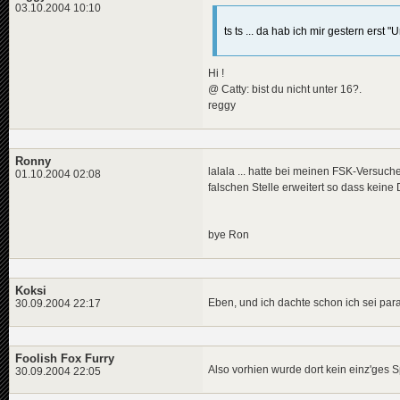
03.10.2004 10:10
ts ts ... da hab ich mir gestern ers
Hi !
@ Catty: bist du nicht unter 16?.
reggy
Ronny
lalala ... hatte bei meinen FSK-Versuch
01.10.2004 02:08
falschen Stelle erweitert so dass kein
bye Ron
Koksi
Eben, und ich dachte schon ich sei pa
30.09.2004 22:17
Foolish Fox Furry
Also vorhien wurde dort kein einz'ges Sp
30.09.2004 22:05