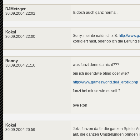
DJMetzger
Is doch auch ganz normal.
30.09.2004 22:02
Koksi
Sorry, meinte natürlich z.B.
http://www.g
30.09.2004 22:00
korrigiert hast, oder ob ich die Leitung
Ronny
was funzt denn da nicht???
30.09.2004 21:16
bin ich irgendwie blind oder wie?
http://www.gamezworld.de/i_erotik.php
funzt bei mir so wie es soll ?
bye Ron
Koksi
Jetzt funzen dafür die ganzen Spiele-Au
30.09.2004 20:59
auf, die ganzen Umstellungen bringen j