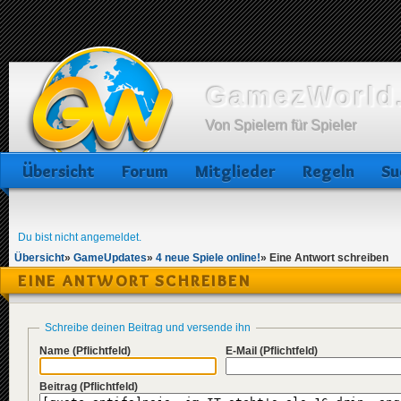
GamezWorld.
Von Spielern für Spieler
Übersicht
Forum
Mitglieder
Regeln
Su
Du bist nicht angemeldet.
Übersicht
»
GameUpdates
»
4 neue Spiele online!
»
Eine Antwort schreiben
EINE ANTWORT SCHREIBEN
Schreibe deinen Beitrag und versende ihn
Name
(Pflichtfeld)
E-Mail
(Pflichtfeld)
Beitrag
(Pflichtfeld)