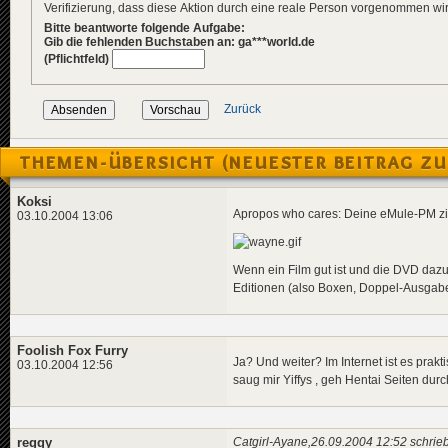
Verifizierung, dass diese Aktion durch eine reale Person vorgenommen w
Bitte beantworte folgende Aufgabe:
Gib die fehlenden Buchstaben an: ga***world.de
(Pflichtfeld)
Zurück
THEMEN-ÜBERSICHT (NEUESTER BEITRAG ZU
Koksi
Apropos who cares: Deine eMule-PM zielt
03.10.2004 13:06
Wenn ein Film gut ist und die DVD dazu 
Editionen (also Boxen, Doppel-Ausgaben 
Foolish Fox Furry
Ja? Und weiter? Im Internet ist es pra
03.10.2004 12:56
saug mir Yiffys , geh Hentai Seiten dur
reggy
Catgirl-Ayane,26.09.2004 12:52 schrieb