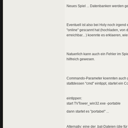
Neues Spiel ... Datenbanken werden gel
Eventuell ist also bei Holy noch irgend 
"online" gescannt hat (hochladen, von d
erreichbar... ) koennte es erklaeren, w
Natuerlich kann auch ein Fehler im Spie
hilfreich gewesen.
Commando-Parameter koennten auch geh
stattdessen "cmd" eintippt, startet e
eintippen:
start TVTower_win32.exe -portable
dann startet es "portabel" ...
Alternativ: eine der .bat-Dateien (die 