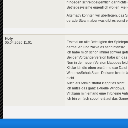
hingegen schreibt eigentlich gar nicht
Betriebssysteme eigentlich wollen, viell
Alternativ könnten wir überlegen, das Sp
gerade Steam, aber was gibt es sonst so
Holy
Erstmal an alle Beteiligten der Spiel
05.04.2026 11:01
dermaßen und zocke es sehr intensiv.
Ich habe mich schon immer schwer getan
Bei der Vorgängerversion habe ich das ü
Nun in der neuen Version klappt es leid
Klicke ich die oben erwähnte exe Date
WindowsSchutzScan. Da kann ich einfach
nicht.
Auch als Administrator klappt es nicht.
Ich nutze das ganz aktuelle Windows.
Vllt kann mir jemand eine Info/ eine A
Ich bin einfach sooo heiß auf das Game