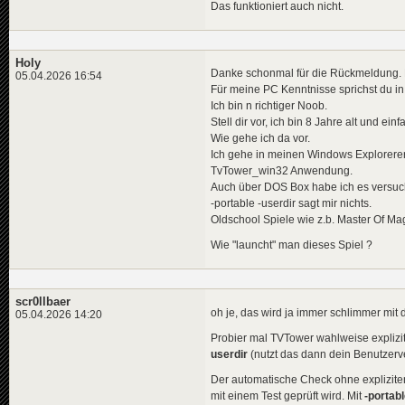
Das funktioniert auch nicht.
Holy
Danke schonmal für die Rückmeldung. Da
05.04.2026 16:54
Für meine PC Kenntnisse sprichst du in
Ich bin n richtiger Noob.
Stell dir vor, ich bin 8 Jahre alt und einf
Wie gehe ich da vor.
Ich gehe in meinen Windows Explorerer 
TvTower_win32 Anwendung.
Auch über DOS Box habe ich es versucht
-portable -userdir sagt mir nichts.
Oldschool Spiele wie z.b. Master Of Mag
Wie "launcht" man dieses Spiel ?
scr0llbaer
oh je, das wird ja immer schlimmer mit
05.04.2026 14:20
Probier mal TVTower wahlweise explizi
userdir
(nutzt das dann dein Benutzerve
Der automatische Check ohne expliziten
mit einem Test geprüft wird. Mit
-portab