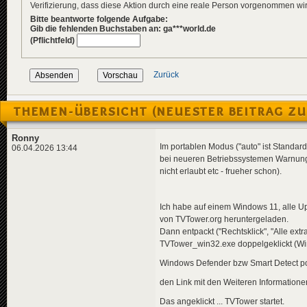
Verifizierung, dass diese Aktion durch eine reale Person vorgenommen w
Bitte beantworte folgende Aufgabe:
Gib die fehlenden Buchstaben an: ga***world.de
(Pflichtfeld)
Zurück
THEMEN-ÜBERSICHT (NEUESTER BEITRAG ZU
Ronny
Im portablen Modus ("auto" ist Standard 
06.04.2026 13:44
bei neueren Betriebssystemen Warnung
nicht erlaubt etc - frueher schon).
Ich habe auf einem Windows 11, alle Up
von TVTower.org heruntergeladen.
Dann entpackt ("Rechtsklick", "Alle ex
TVTower_win32.exe doppelgeklickt (Win6
Windows Defender bzw Smart Detect pop
den Link mit den Weiteren Informationen 
Das angeklickt ... TVTower startet.