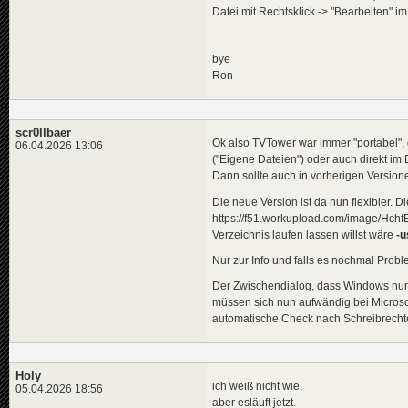
Datei mit Rechtsklick -> "Bearbeiten" 
bye
Ron
scr0llbaer
Ok also TVTower war immer "portabel", 
06.04.2026 13:06
("Eigene Dateien") oder auch direkt im 
Dann sollte auch in vorherigen Version
Die neue Version ist da nun flexibler.
https://f51.workupload.com/image/Hchf
Verzeichnis laufen lassen willst wäre
-u
Nur zur Info und falls es nochmal Probl
Der Zwischendialog, dass Windows nun 
müssen sich nun aufwändig bei Microsoft
automatische Check nach Schreibrechte
Holy
ich weiß nicht wie,
05.04.2026 18:56
aber esläuft jetzt.