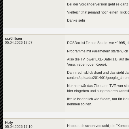
Bei der Vorgängerversion geht es ganz 
Vielleicht hat jemand noch einen Trick
Danke sehr
scr0llbaer
05.04.2026 17:57
DOSBox ist für alte Spiele, vor ~1995,
Programme mit Parametern starten, ich 
Also die TVTower EXE-Datei z.B. auf de
Verschieben oder Kopie).
Dann rechtsklick drauf und das sieht da
content/uploads/2014/01/google_chrom
Nur hier wär das Ziel dann TVTower sta
hier eingeben und ausprobieren kannst
Itch.io ist ähnlich wie Steam, nur für kl
nehmen sollten.
Holy
Habe auch schon versucht, die "Kompat
05.04.2026 17:10