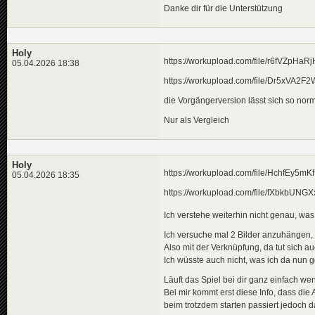
Danke dir für die Unterstützung
Holy
https://workupload.com/file/r6fVZpHaRj
05.04.2026 18:38
https://workupload.com/file/Dr5xVA2F
die Vorgängerversion lässt sich so norm
Nur als Vergleich
Holy
https://workupload.com/file/HchfEy5mK
05.04.2026 18:35
https://workupload.com/file/fXbkbUNGX
Ich verstehe weiterhin nicht genau, was
Ich versuche mal 2 Bilder anzuhängen,
Also mit der Verknüpfung, da tut sich au
Ich wüsste auch nicht, was ich da nun 
Läuft das Spiel bei dir ganz einfach we
Bei mir kommt erst diese Info, dass die 
beim trotzdem starten passiert jedoch da