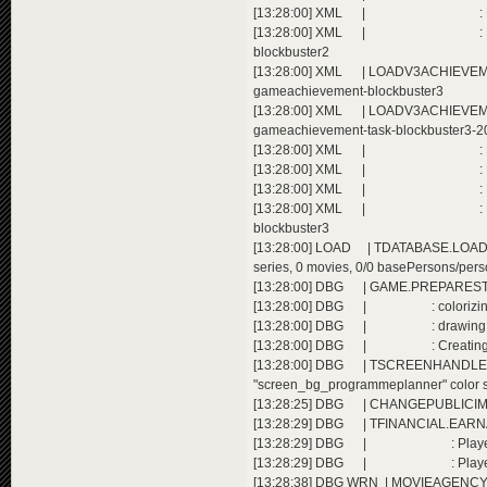
[13:28:00] XML | : Extending ac
[13:28:00] XML | : Extending a
blockbuster2
[13:28:00] XML | LOADV3ACHIEVEMENT
gameachievement-blockbuster3
[13:28:00] XML | LOADV3ACHIEVEMEN
gameachievement-task-blockbuster3-2
[13:28:00] XML | : Extending ac
[13:28:00] XML | : Extending ac
[13:28:00] XML | : Extending ac
[13:28:00] XML | : Extending a
blockbuster3
[13:28:00] LOAD | TDATABASE.LOAD():
series, 0 movies, 0/0 basePersons/perso
[13:28:00] DBG | GAME.PREPARESTART(
[13:28:00] DBG | : colorizing im
[13:28:00] DBG | : drawing doors, 
[13:28:00] DBG | : Creating the wo
[13:28:00] DBG | TSCREENHAND
"screen_bg_programmeplanner" color 
[13:28:25] DBG | CHANGEPUBLICIMAGE
[13:28:29] DBG | TFINANCIAL.EARNAD
[13:28:29] DBG | : Player 3 e
[13:28:29] DBG | : Player 2 e
[13:28:38] DBG WRN | MOVIEAGENCY.REFI