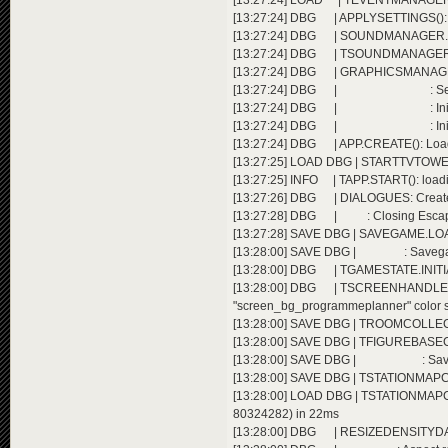
[13:27:24] LOAD | TEVENTMANAGER.
[13:27:24] DBG | APPLYSETTINGS(): 
[13:27:24] DBG | SOUNDMANAGER.SET
[13:27:24] DBG | TSOUNDMANAGER.
[13:27:24] DBG | GRAPHICSMANAGER.I
[13:27:24] DBG | : SetGraph
[13:27:24] DBG | : Initialize
[13:27:24] DBG | : Initialized vi
[13:27:24] DBG | APP.CREATE(): Load
[13:27:25] LOAD DBG | STARTTVTOWER
[13:27:25] INFO | TAPP.START(): load
[13:27:26] DBG | DIALOGUES: Crea
[13:27:28] DBG | : Closing Escape
[13:27:28] SAVE DBG | SAVEGAME.LOAD
[13:28:00] SAVE DBG | : Savegame f
[13:28:00] DBG | TGAMESTATE.INITIALI
[13:28:00] DBG | TSCREENHAND
"screen_bg_programmeplanner" color 
[13:28:00] SAVE DBG | TROOMCOLLECTIO
[13:28:00] SAVE DBG | TFIGUREBASECO
[13:28:00] SAVE DBG | : Savegame
[13:28:00] SAVE DBG | TSTATIONMAPC
[13:28:00] LOAD DBG | TSTATIONMAP
80324282) in 22ms
[13:28:00] DBG | RESIZEDENSITYDATA