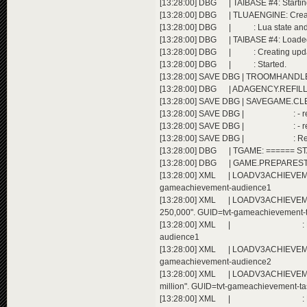
[13:28:00] DBG | TAIBASE #4: Startin
[13:28:00] DBG | TLUAENGINE: CreateL
[13:28:00] DBG | : Lua state and me
[13:28:00] DBG | TAIBASE #4: Loaded Lu
[13:28:00] DBG | : Creating upda
[13:28:00] DBG | : Started.
[13:28:00] SAVE DBG | TROOMHANDLE
[13:28:00] DBG | ADAGENCY.REFILLB
[13:28:00] SAVE DBG | SAVEGAME.CLEA
[13:28:00] SAVE DBG | : - removing
[13:28:00] SAVE DBG | : - removin
[13:28:00] SAVE DBG | : Removed 2
[13:28:00] DBG | TGAME: ====== 
[13:28:00] DBG | GAME.PREPARESTART(
[13:28:00] XML | LOADV3ACHIEVEMEN
gameachievement-audience1
[13:28:00] XML | LOADV3ACHIEVEME
250,000". GUID=tvt-gameachievement-
[13:28:00] XML | : Extending a
audience1
[13:28:00] XML | LOADV3ACHIEVEMENT
gameachievement-audience2
[13:28:00] XML | LOADV3ACHIEVEMEN
million". GUID=tvt-gameachievement-t
[13:28:00] XML | : Extending a