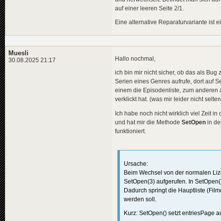
auf einer leeren Seite 2/1.
Eine alternative Reparaturvariante ist 
Muesli
Hallo nochmal,
30.08.2025 21:17
ich bin mir nicht sicher, ob das als Bu
Serien eines Genres aufrufe, dort auf S
einem die Episodenliste, zum anderen ab
verklickt hat. (was mir leider nicht selten
Ich habe noch nicht wirklich viel Zeit i
und hat mir die Methode
SetOpen
in de
funktioniert.
Ursache:
Beim Wechsel von der normalen Lize
SetOpen(3) aufgerufen. In SetOpen()
Dadurch springt die Hauptliste (Film
werden soll.
Kurz: SetOpen() setzt entriesPage 