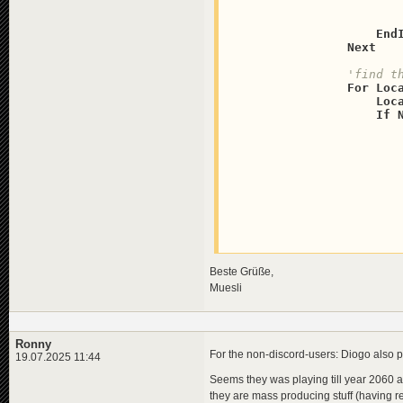
                          
End
Next
'find t
For
Loc
Loc
If
                        
Beste Grüße,
                       
Muesli
End
Ronny
Next
For the non-discord-users: Diogo also po
19.07.2025 11:44
Seems they was playing till year 2060 a
they are mass producing stuff (having ren