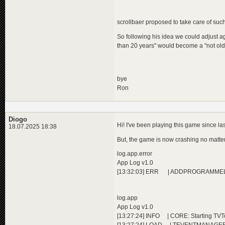
scrollbaer proposed to take care of such 
So following his idea we could adjust age
than 20 years" would become a "not olde
bye
Ron
Diogo
Hi! I've been playing this game since las
18.07.2025 18:38
But, the game is now crashing no matte
log.app.error
App Log v1.0
[13:32:03] ERR | ADDPROGRAMMELICEN
log.app
App Log v1.0
[13:27:24] INFO | CORE: Starting TVTow