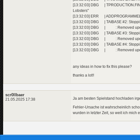
[13:32:03] DBG | TPRODUCTION.FINISHS
Lobsters"
[13:32:03] ERR | ADDPROGRAMMELICEN
[13:32:03] DBG | TAIBASE #2: Stopp
[13:32:03] DBG | : Removed upda
[13:32:03] DBG | TAIBASE #3: Stopp
[13:32:03] DBG | : Removed upda
[13:32:03] DBG | TAIBASE #4: Stopp
[13:32:03] DBG | : Removed upda
any ideas in how to fix this please?
thanks a lot!!
scr0llbaer
Ja am besten Spielstand hochladen ir
21.05.2025 17:38
Fehler-Ursache ist wahrscheinlich schon
wurden in letzter Zeit, so weit ich mich 