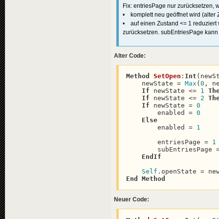
Fix: entriesPage nur zurücksetzen,
• komplett neu geöffnet wird (alter 
• auf einen Zustand <= 1 reduziert 
zurücksetzen. subEntriesPage kann (
Alter Code:
Method
SetOpen
:
Int
(newS
    newState = 
Max
(
0
, ne
If
 newState <= 
1
Th
If
 newState <= 
2
Th
If
 newState = 
0
        enabled = 
0
Else
        enabled = 
1
        entriesPage = 
1
        subEntriesPage 
EndIf
Self
End
Method
Neuer Code: