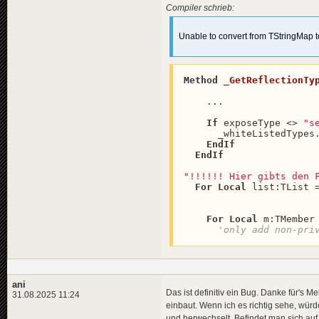
Compiler schrieb:
Unable to convert from TStringMap to
Method
_GetReflectionTy
    ...

If
 exposeType <> 
"s
      _whiteListedTypes
EndIf
EndIf
"!!!!!! Hier gibts den 
For
Local
 list:TList 
For
Local
 m:TMember
'only add non-pri
ani
Das ist definitiv ein Bug. Danke für's M
31.08.2025 11:24
einbaut. Wenn ich es richtig sehe, wür
und herwechselt. Befindet man sich auf S