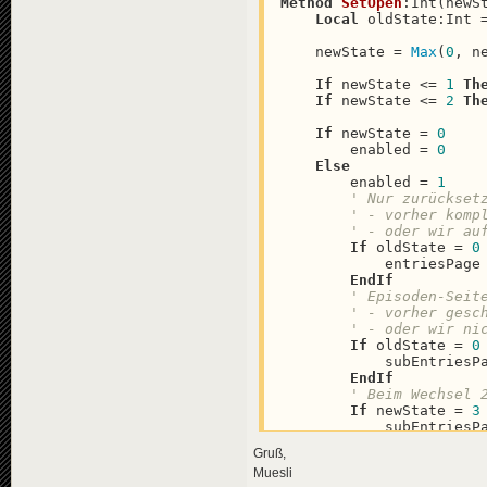
Method
SetOpen
:
Int(newSt
Local
 oldState:Int 
    newState = 
Max
(
0
, ne
If
 newState <= 
1
Th
If
 newState <= 
2
Th
If
 newState = 
0
        enabled = 
0
Else
        enabled = 
1
' Nur zurückset
' - vorher komp
' - oder wir au
If
 oldState = 
0
            entriesPage
EndIf
' Episoden-Seit
' - vorher gesc
' - oder wir ni
If
 oldState = 
0
            subEntriesP
EndIf
' Beim Wechsel 
If
 newState = 
3
            subEntriesP
EndIf
Gruß,
EndIf
Muesli
Self