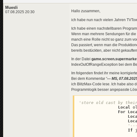
Muesli
Hallo zusammen,
07.08.2025 20:30
ich habe nun nach vielen Jahren TVTo
Ich habe einen nachstellbaren Progra
Wenn man mehrere Sendungen für die Pr
manch eine Rolle nicht so ganz zum vor
Das passiert, wenn man die Produktio
bereits bestückten, aber nicht gekauften
In der Datei
game.screen.supermarket
IndexOutOfRangeException bei dem Bef
Im folgenden findet ihr meine korrigiert
Bei dem Kommentar
'--- MS, 07.08.20
ich BlitzMax-Code lese. Ich habe also de
Programmlogik besser angepasste Lösu
'store old cast by thei
Local
 o
For
Loc
Loc
Loc
'--
If
 