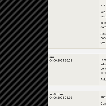
> is
Yes 
reso
In t
doma
Also
base
gues
ani
I am
04.06.2024 16:53
adva
be t
conf
Auto
scr0llbaer
That
04.06.2024 04:16
Curr