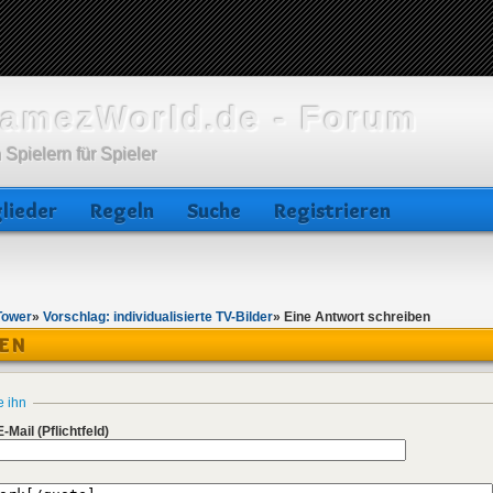
amezWorld.de - Forum
 Spielern für Spieler
lieder
Regeln
Suche
Registrieren
Tower
»
Vorschlag: individualisierte TV-Bilder
»
Eine Antwort schreiben
BEN
e ihn
E-Mail
(Pflichtfeld)