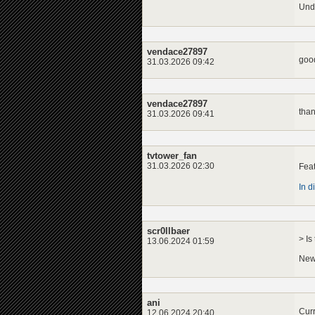
Und 
vendace27897
goo
31.03.2026 09:42
vendace27897
tha
31.03.2026 09:41
tvtower_fan
31.03.2026 02:30
Feat
In d
scr0llbaer
> Is
13.06.2024 01:59
News
ani
Curr
12.06.2024 20:40