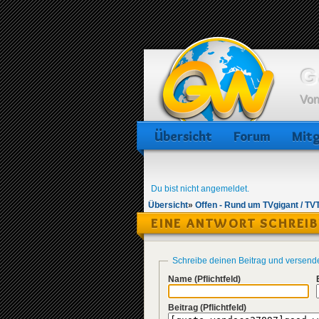
G
Von
Übersicht
Forum
Mitg
Du bist nicht angemeldet.
Übersicht
»
Offen - Rund um TVgigant / TV
EINE ANTWORT SCHREI
Schreibe deinen Beitrag und versend
Name
(Pflichtfeld)
Beitrag
(Pflichtfeld)