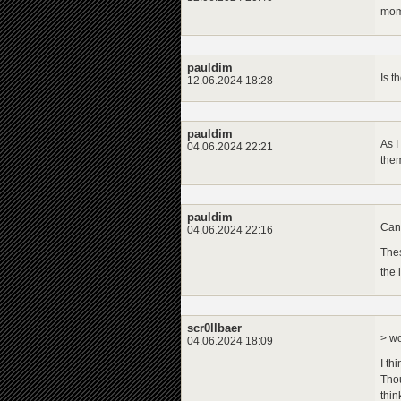
mome
pauldim
Is t
12.06.2024 18:28
pauldim
As I
04.06.2024 22:21
the
pauldim
Can 
04.06.2024 22:16
Thes
the 
scr0llbaer
> wo
04.06.2024 18:09
I th
Thou
thin