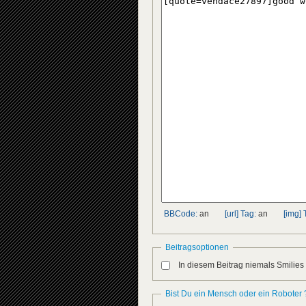
BBCode:
an
[url] Tag:
an
[img] 
Beitragsoptionen
In diesem Beitrag niemals Smilies
Bist Du ein Mensch oder ein Roboter 