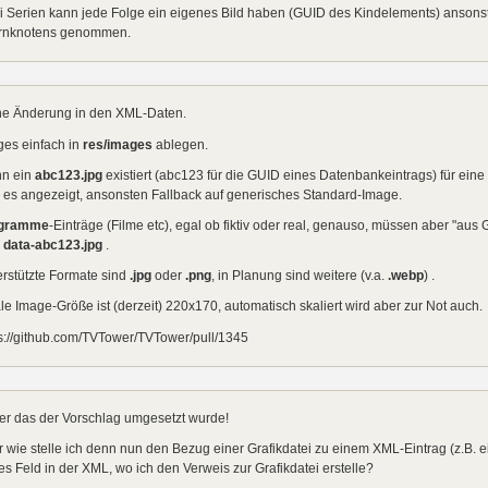
i Serien kann jede Folge ein eigenes Bild haben (GUID des Kindelements) ansons
ernknotens genommen.
ne Änderung in den XML-Daten.
ges einfach in
res/images
ablegen.
n ein
abc123.jpg
existiert (abc123 für die GUID eines Datenbankeintrags) für eine
 es angezeigt, ansonsten Fallback auf generisches Standard-Image.
gramme
-Einträge (Filme etc), egal ob fiktiv oder real, genauso, müssen aber "aus
o
data-abc123.jpg
.
rstützte Formate sind
.jpg
oder
.png
, in Planung sind weitere (v.a.
.webp
) .
le Image-Größe ist (derzeit) 220x170, automatisch skaliert wird aber zur Not auch.
s://github.com/TVTower/TVTower/pull/1345
er das der Vorschlag umgesetzt wurde!
 wie stelle ich denn nun den Bezug einer Grafikdatei zu einem XML-Eintrag (z.B.
s Feld in der XML, wo ich den Verweis zur Grafikdatei erstelle?