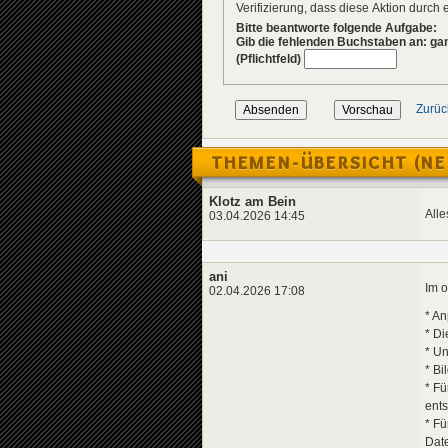
Verifizierung, dass diese Aktion durc
Bitte beantworte folgende Aufgabe:
Gib die fehlenden Buchstaben an: ga
(Pflichtfeld)
Zurüc
THEMEN-ÜBERSICHT (NE
Klotz am Bein
Alle
03.04.2026 14:45
ani
Im o
02.04.2026 17:08
* An
* Di
* Un
* Bi
* F
ent
* Fü
Date