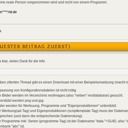
h eine reale Person vorgenommen wird und nicht von einem Programm.
m****rld.de
k
UESTER BEITRAG ZUERST)
s klar, vielen Dank für die Info.
ben zitierten Thread gibt es einen Download mit einer Beispielumsetzung (macht me
passung von Konfigurationsdateien ist nicht nötig.
e Bilder werden im Verzeichnis res/images (also "neben" res/database) gesucht.
erstützt werden png und jpg.
lder werden für Werbuung, Programme und "Eigenproduktionen" unterstützt.
ür Werbung(ad-Tag) und Eigenproduktionen (scripttemplate-Tag) muss der Datein
sprechen (und dann die entsprechende Dateiendung).
r Programme inkl. Serien (programme-Tag) ist der Dateiname "data-"+GUID, also "da
nbank "abc" ist.