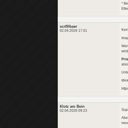
* Be
Elt
scr0llbaer
Kei
02.04.2026 17:01
Ima
Wen
wird
Pro
als
Unte
Idea
http
Klotz am Bein
Sup
02.04.2026 09:23
Aber
neue