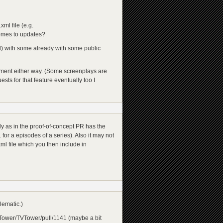
xml file (e.g.
comes to updates?
l) with some already with some public
lement either way. (Some screenplays are
sts for that feature eventually too I
ly as in the proof-of-concept PR has the
or a episodes of a series). Also it may not
ml file which you then include in
lematic.)
TVTower/TVTower/pull/1141 (maybe a bit