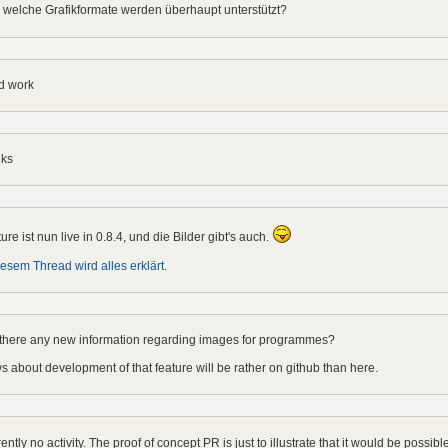
welche Grafikformate werden überhaupt unterstützt?
d work
nks
ure ist nun live in 0.8.4, und die Bilder gibt's auch.
iesem Thread wird alles erklärt
.
 there any new information regarding images for programmes?
 about development of that feature will be rather on github than here.
ently no activity. The proof of concept PR is just to illustrate that it would be possi