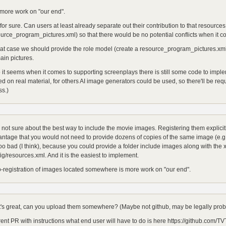
 more work on "our end".
for sure. Can users at least already separate out their contribution to that resources.
urce_program_pictures.xml) so that there would be no potential conflicts when it 
hat case we should provide the role model (create a resource_program_pictures.xm
in pictures.
 it seems when it comes to supporting screenplays there is still some code to imp
d on real material, for others AI image generators could be used, so there'll be reque
s.)
 not sure about the best way to include the movie images. Registering them explicit
ntage that you would not need to provide dozens of copies of the same image (e.g. f
oo bad (I think), because you could provide a folder include images along with the x
ig/resources.xml. And it is the easiest to implement.
-registration of images located somewhere is more work on "our end".
's great, can you upload them somewhere? (Maybe not github, may be legally prob
ent PR with instructions what end user will have to do is here https://github.com/