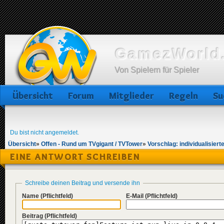
GamezWorld.
Von Spielern für Spieler
Übersicht
Forum
Mitglieder
Regeln
Su
Du bist nicht angemeldet.
Übersicht
»
Offen - Rund um TVgigant / TVTower
»
Vorschlag: individualisiert
EINE ANTWORT SCHREIBEN
Schreibe deinen Beitrag und versende ihn
Name
(Pflichtfeld)
E-Mail
(Pflichtfeld)
Beitrag
(Pflichtfeld)