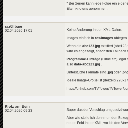
* Bei Serien kann jede Folge ein eige
Elternknotens genommen.
scr0llbaer
Keine Änderung in den XML-Daten.
02.04.2026 17:01
Images einfach in
res/images
ablegen.
Wenn ein
abc123.jpg
existiert (abc123
wird es angezeigt, ansonsten Fallback
Programme
-Einträge (Filme etc), egal
also
data-abc123.jpg
.
Unterstützte Formate sind
.jpg
oder
.pn
Ideale Image-Größe ist (derzeit) 220x17
https://github.com/TVTower/TVTower/pu
Klotz am Bein
Super das der Vorschlag umgesetzt wu
02.04.2026 09:23
Aber wie stelle ich denn nun den Bezug
neues Feld in der XML, wo ich den Verwe