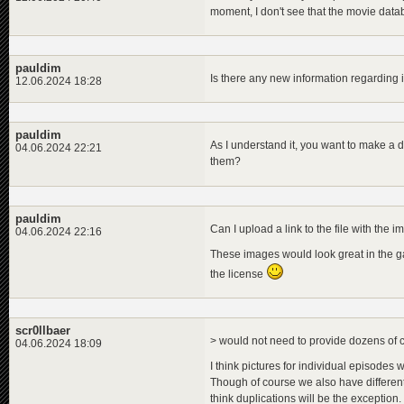
moment, I don't see that the movie data
pauldim
Is there any new information regardin
12.06.2024 18:28
pauldim
As I understand it, you want to make a 
04.06.2024 22:21
them?
pauldim
Can I upload a link to the file with the
04.06.2024 22:16
These images would look great in the ga
the license
scr0llbaer
> would not need to provide dozens of c
04.06.2024 18:09
I think pictures for individual episodes w
Though of course we also have different 
think duplications will be the exception.