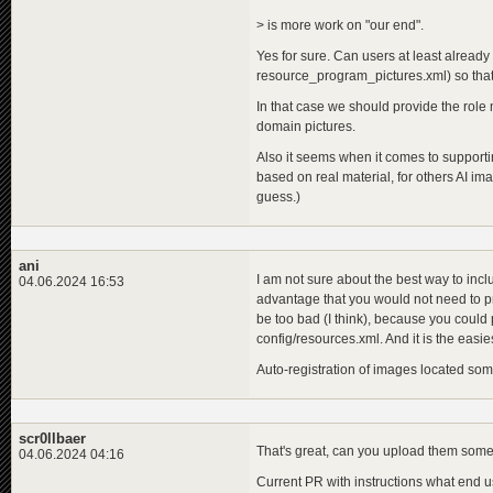
> is more work on "our end".
Yes for sure. Can users at least already 
resource_program_pictures.xml) so that 
In that case we should provide the rol
domain pictures.
Also it seems when it comes to supporti
based on real material, for others AI ima
guess.)
ani
I am not sure about the best way to inc
04.06.2024 16:53
advantage that you would not need to pr
be too bad (I think), because you could 
config/resources.xml. And it is the easie
Auto-registration of images located so
scr0llbaer
That's great, can you upload them some
04.06.2024 04:16
Current PR with instructions what end u