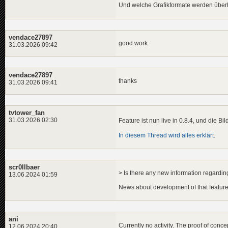
Und welche Grafikformate werden überh
vendace27897
good work
31.03.2026 09:42
vendace27897
thanks
31.03.2026 09:41
tvtower_fan
31.03.2026 02:30
Feature ist nun live in 0.8.4, und die Bil
In diesem Thread wird alles erklärt
.
scr0llbaer
> Is there any new information regard
13.06.2024 01:59
News about development of that feature 
ani
Currently no activity. The proof of conce
12.06.2024 20:40