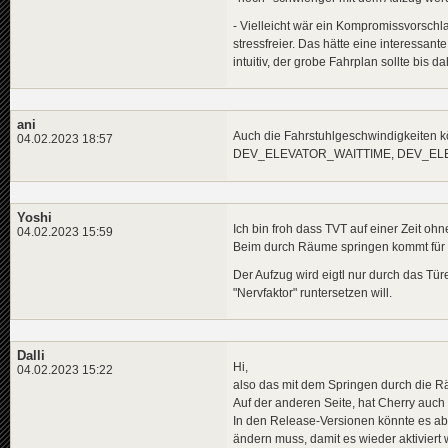
- Vielleicht wär ein Kompromissvorschla
stressfreier. Das hätte eine interessant
intuitiv, der grobe Fahrplan sollte bis d
ani
Auch die Fahrstuhlgeschwindigkeiten k
04.02.2023 18:57
DEV_ELEVATOR_WAITTIME, DEV_EL
Yoshi
Ich bin froh dass TVT auf einer Zeit oh
04.02.2023 15:59
Beim durch Räume springen kommt für m
Der Aufzug wird eigtl nur durch das Tü
"Nervfaktor" runtersetzen will.
Dalli
Hi,
04.02.2023 15:22
also das mit dem Springen durch die Räu
Auf der anderen Seite, hat Cherry auch re
In den Release-Versionen könnte es aber
ändern muss, damit es wieder aktiviert 