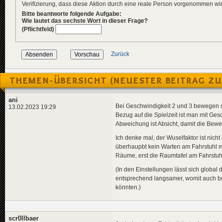
Verifizierung, dass diese Aktion durch eine reale Person vorgenommen w
Bitte beantworte folgende Aufgabe:
Wie lautet das sechste Wort in dieser Frage?
(Pflichtfeld)
Zurück
THEMEN-ÜBERSICHT (NEUESTER BEITRAG ZU
ani
Bei Geschwindigkeit 2 und 3 bewegen si
13.02.2023 19:29
Bezug auf die Spielzeit ist man mit Ge
Abweichung ist Absicht, damit die Bew
Ich denke mal, der Wuselfaktor ist nic
überhaupbt kein Warten am Fahrstuhl me
Räume, erst die Raumtafel am Fahrstuh
(In den Einstellungen lässt sich globa
entsprechend langsamer, womit auch b
könnten.)
scr0llbaer