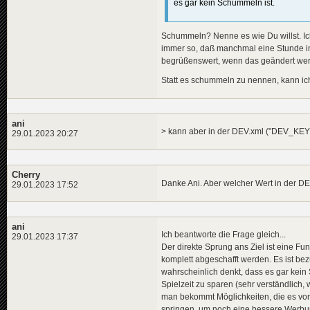
es gar kein Schummeln ist.
Schummeln? Nenne es wie Du willst. Ich
immer so, daß manchmal eine Stunde i
begrüßenswert, wenn das geändert we
Statt es schummeln zu nennen, kann ic
ani
> kann aber in der DEV.xml ("DEV_KEY
29.01.2023 20:27
Cherry
Danke Ani. Aber welcher Wert in der D
29.01.2023 17:52
ani
Ich beantworte die Frage gleich...
29.01.2023 17:37
Der direkte Sprung ans Ziel ist eine Fun
komplett abgeschafft werden. Es ist bez
wahrscheinlich denkt, dass es gar kein 
Spielzeit zu sparen (sehr verständlich
man bekommt Möglichkeiten, die es vom 
springen, um noch eine bessere Werbu