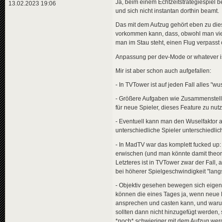
Ja, beim einem Echtzeitstrategiespiel be
13.02.2023 19:06
und sich nicht instantan dorthin beamt.
Das mit dem Aufzug gehört eben zu dies
vorkommen kann, dass, obwohl man viell
man im Stau steht, einen Flug verpasst
Anpassung per dev-Mode or whatever ist
Mir ist aber schon auch aufgefallen:
- In TVTower ist auf jeden Fall alles "
- Größere Aufgaben wie Zusammenstellu
für neue Spieler, dieses Feature zu nut
- Eventuell kann man den Wuselfaktor 
unterschiedliche Spieler unterschiedli
- In MadTV war das komplett fucked up:
erwischen (und man könnte damit theore
Letzteres ist in TVTower zwar der Fall, 
bei höherer Spielgeschwindigkeit "lang
- Objektiv gesehen bewegen sich eigent
können die eines Tages ja, wenn neue 
ansprechen und casten kann, und warum 
sollten dann nicht hinzugefügt werden, 
*noch* schwieriger mit dem Aufzug werd