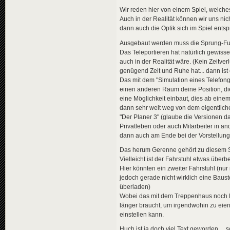
Wir reden hier von einem Spiel, welche
Auch in der Realität können wir uns ni
dann auch die Optik sich im Spiel ents
Ausgebaut werden muss die Sprung-Funk
Das Teleportieren hat natürlich gewiss
auch in der Realität wäre. (Kein Zeitver
genügend Zeit und Ruhe hat... dann ist
Das mit dem "Simulation eines Telefong
einen anderen Raum deine Position, di
eine Möglichkeit einbaut, dies ab eine
dann sehr weit weg von dem eigentlichen
"Der Planer 3" (glaube die Versionen d
Privatleben oder auch Mitarbeiter in a
dann auch am Ende bei der Vorstellung
Das herum Gerenne gehört zu diesem S
Vielleicht ist der Fahrstuhl etwas überb
Hier könnten ein zweiter Fahrstuhl (nur 
jedoch gerade nicht wirklich eine Baus
überladen)
Wobei das mit dem Treppenhaus noch lu
länger braucht, um irgendwohin zu eier
einstellen kann.
Huch ist ja doch viel Text geworden ... s