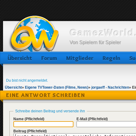
GamezWorld.
Von Spielern für Spieler
Übersicht
Forum
Mitglieder
Regeln
Su
Du bist nicht angemeldet.
Übersicht
»
Eigene TVTower-Daten (Filme, News)
»
jorgaeff - Nachrichten
»
Ei
EINE ANTWORT SCHREIBEN
Schreibe deinen Beitrag und versende ihn
Name
(Pflichtfeld)
E-Mail
(Pflichtfeld)
Beitrag
(Pflichtfeld)