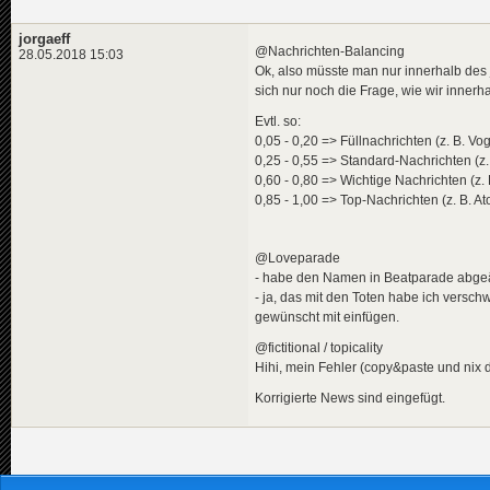
jorgaeff
@Nachrichten-Balancing
28.05.2018 15:03
Ok, also müsste man nur innerhalb des 
sich nur noch die Frage, wie wir inner
Evtl. so:
0,05 - 0,20 => Füllnachrichten (z. B. V
0,25 - 0,55 => Standard-Nachrichten (z.
0,60 - 0,80 => Wichtige Nachrichten (
0,85 - 1,00 => Top-Nachrichten (z. B. A
@Loveparade
- habe den Namen in Beatparade abge
- ja, das mit den Toten habe ich versc
gewünscht mit einfügen.
@fictitional / topicality
Hihi, mein Fehler (copy&paste und nix d
Korrigierte News sind eingefügt.