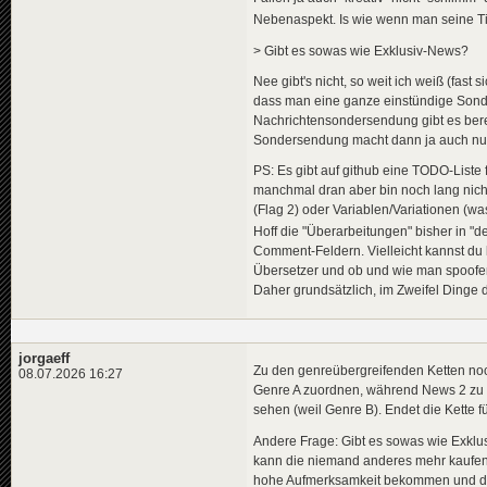
Nebenaspekt. Is wie wenn man seine Tim
> Gibt es sowas wie Exklusiv-News?
Nee gibt's nicht, so weit ich weiß (fast
dass man eine ganze einstündige Son
Nachrichtensondersendung gibt es bereit
Sondersendung macht dann ja auch nur 
PS: Es gibt auf github eine TODO-Liste 
manchmal dran aber bin noch lang nich
(Flag 2) oder Variablen/Variationen (wa
Hoff die "Überarbeitungen" bisher in "de
Comment-Feldern. Vielleicht kannst du 
Übersetzer und ob und wie man spoofen s
Daher grundsätzlich, im Zweifel Dinge
jorgaeff
Zu den genreübergreifenden Ketten no
08.07.2026 16:27
Genre A zuordnen, während News 2 zu G
sehen (weil Genre B). Endet die Kett
Andere Frage: Gibt es sowas wie Exklu
kann die niemand anderes mehr kaufen. 
hohe Aufmerksamkeit bekommen und dere