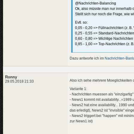
@Nachrichten-Balancing
Ok, also müsste man nur innerhalb d
Stellt sich nur noch die Frage, wie 
Evtl. so:
0,05 - 0,20 => Füllnachrichten (z. B
0,25 - 0,55 => Standard-Nachrichten 
0,60 - 0,80 => Wichtige Nachrichte
0,85 - 1,00 => Top-Nachrichten (z. B
Dazu antworte ich im
Nachrichten-Banl
Ronny
Also ich sehe mehrere Moeglichkeiten 
29.05.2018 21:33
Variante 1:
- Nachrichten muessen als "einzigartig"
- News1 kommt mit availability...=1989
- News2 hat eine availability... 1990 un
das erledigt), News2 ist "invisible" eing
- News2 triggert bei "happen" mit min
zur News1 ist)