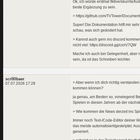
Ok, ich würde erstmal fiktive/skurrile/l
beste Ergänzung zu sein.
> https://github.com/TVTower/Documenta
Super! Die Dokumentation hilft mir sehr 
schau, was sich geändert hat.
> Kannst auch gern ins discord kommen (
nicht viel: https://discord.gg/cxnV7QW
Mache ich auch bei Gelegenheit, aber n
sein, da ist das Schreiben leichter.
scr0llbaer
> Aber wenn ich dich richtig verstanden
07.07.2026 17:28
kommen können?
ja genau, am Besten so, vorwiegend Be
Spielen in diesen Jahren ab der nächst
> Wie kommen die News derzeit ins Spi
Immer noch Text-/Code-Editor deiner W
das meiste automatisiert/geskriptet. A
generiert.