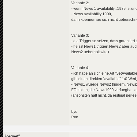
Variante 2:
- wenn News 1 availability...1989 ist un
- News availability 1990,
dann koennen sie sich nicht ueberschn
Variante 3:
- die Trigger so setzen, dass garantier
- heisst News1 triggert News2 aber au
News2 ueberholt wird)
Variante 4:
- ich habe an sich eine Art "SetAvailab
gibt einen direkten "available"-1/0-Wert
- News1 wuerde News2 triggern, News2
Effekt drin, die News1990 verfuegbar z
(ansonsten halt nicht, da erstmal per-s
bye
Ron
jorgaeff