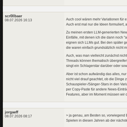
scr0llbaer
Auch cool wären mehr Variationen für 
08.07.2026 16:13
Auch erst mal nur die Ideen formuliert, al
Zu meinen ersten LLM-generierten News (
Einfälle, mit denen ich die dann noch 
eignen sich LLMs gut. Bei den später ge
die waren einfach grundsätzlich nicht me
Auch, was man vielleicht zunächst nich
Threads können thematisch übergreifend se
singt ein Schlagerstar darüber oder so
Aber ist schon aufwändig das alles, nur
nicht viel drauf geachtet, ob die Dinge
Schauspieler-/Sänger-Stars in den Varia
per Copy-Paste für andere News-Einträ
Features, aber im Moment müssen wir d
jorgaeff
> ja genau, am Besten so, vorwiegend 
08.07.2026 08:17
Spielen in diesen Jahren ab der nächst