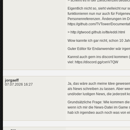
> scheint es in der Zwischenzeit deutl
Eigentlich nicht so, sieht vielleicht n
funktionieren nun nur auch für Folgen
Personenreferenzen. Änderungen im Deta
https://github.com/TVTower/Documenta
> http://gtwood.github.io/tte/eddi.html
Wow kannte ich gar nicht, schon 10 Jahr
Guter Editor für Endanwender wär irge
Kannst auch gern ins discord kommen (ma
viel: https://discord.gg/cxnV7QW
jorgaeff
Ja, das wäre auch meine Idee gewesen,
07.07.2026 16:27
als News schreiben zu lassen. Aber wenn
und/oder lustigen News, die jederzei
Grundsätzliche Frage: Wie kommen die 
wenn ich mir die News-Datei im Game s
hab ich irgendwo auch noch was von eine