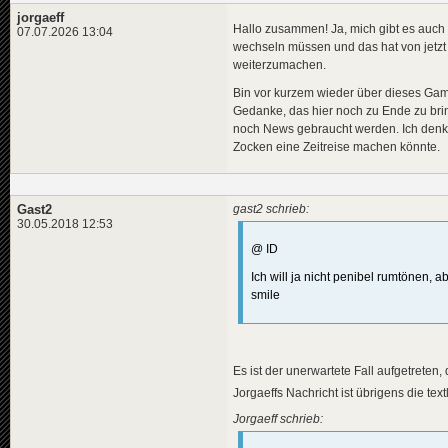
jorgaeff
Hallo zusammen! Ja, mich gibt es auch n
07.07.2026 13:04
wechseln müssen und das hat von jetzt 
weiterzumachen.
Bin vor kurzem wieder über dieses Game 
Gedanke, das hier noch zu Ende zu brin
noch News gebraucht werden. Ich denke
Zocken eine Zeitreise machen könnte.
Gast2
gast2 schrieb:
30.05.2018 12:53
@ ID
Ich will ja nicht penibel rumtönen, ab
smile
Es ist der unerwartete Fall aufgetrete
Jorgaeffs Nachricht ist übrigens die tex
Jorgaeff schrieb: