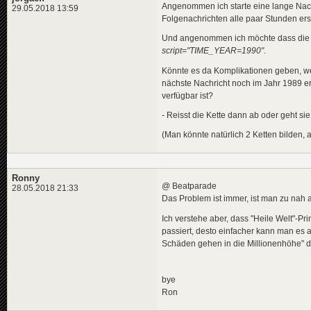
Angenommen ich starte eine lange Nach
29.05.2018 13:59
Folgenachrichten alle paar Stunden er
Und angenommen ich möchte dass die Ke
script="TIME_YEAR=1990"
.
Könnte es da Komplikationen geben, wen
nächste Nachricht noch im Jahr 1989 ers
verfügbar ist?
- Reisst die Kette dann ab oder geht sie
(Man könnte natürlich 2 Ketten bilden,
Ronny
@ Beatparade
28.05.2018 21:33
Das Problem ist immer, ist man zu nah a
Ich verstehe aber, dass "Heile Welt"-P
passiert, desto einfacher kann man es 
Schäden gehen in die Millionenhöhe" d
bye
Ron