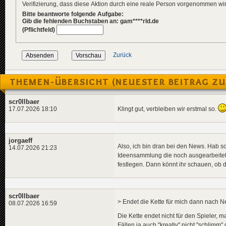
Verifizierung, dass diese Aktion durch eine reale Person vorgenommen w
Bitte beantworte folgende Aufgabe:
Gib die fehlenden Buchstaben an: gam****rld.de
(Pflichtfeld)
Zurück
THEMEN-ÜBERSICHT (NEUESTER BEITRAG ZU
scr0llbaer
Klingt gut, verbleiben wir erstmal so.
17.07.2026 18:10
jorgaeff
Also, ich bin dran bei den News. Hab sc
14.07.2026 21:23
Ideensammlung die noch ausgearbeitet 
festlegen. Dann könnt ihr schauen, ob 
scr0llbaer
> Endet die Kette für mich dann nach
08.07.2026 16:59
Die Kette endet nicht für den Spieler, m
Fällen ja auch "kreativ" nicht "schlimm"