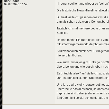
scr0llbaer
hi joerg, cool jemand wieder zu "sehen"
07.07.2026 14:57
Die historische News-Timeline ist jetzt 
Du hast vielleicht gesehen dass wir di
damals schon trotz wenig Content bereit
Tatsächlich sind mehrere Leute dran an
Spiel ist.
Ich hab meine Einträge gesourced von d
https://www.gamezworld.de/phpforum/
Stukov hat auch zumindest 1980 gemacht,
nie veröffentlichen.
Wie auch immer, es gibt Einträge bis 20
überarbeiten und wie beschrieben nach
Es bräuchte also "nur" vielleicht ausgef
Jahresübersicht stehen. Und es bräucht
Und ja, es wird viel KI verwendet heutz
überarbeite das alles noch, so dass es (
happy bin sind dabei (sehr schwierig si
Einträge nicht so viel schlechter als die 