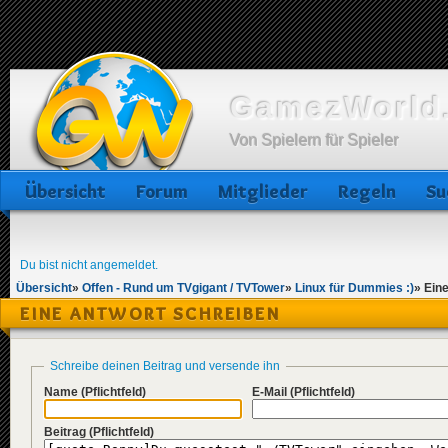
GamezWorld.
Von Spielern für Spieler
Übersicht
Forum
Mitglieder
Regeln
Su
Du bist nicht angemeldet.
Übersicht
»
Offen - Rund um TVgigant / TVTower
»
Linux für Dummies :)
»
Ein
EINE ANTWORT SCHREIBEN
Schreibe deinen Beitrag und versende ihn
Name
(Pflichtfeld)
E-Mail
(Pflichtfeld)
Beitrag
(Pflichtfeld)