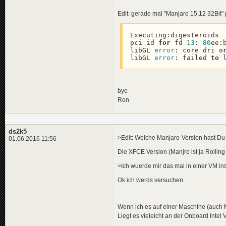
Edit: gerade mal "Manjaro 15.12 32Bit" 
Executing:digesteroids

pci id 
for
 fd 
13
: 
80
ee:
libGL 
error
: core dri 
o
libGL 
error
: failed 
to
 
bye
Ron
ds2k5
>Edit: Welche Manjaro-Version hast Du i
01.06.2016 11:56
Die XFCE Version (Manjro ist ja Rolling
>Ich wuerde mir das mal in einer VM in
Ok ich werds versuchen
Wenn ich es auf einer Maschine (auch M
Liegt es vieleicht an der Onboard Intel