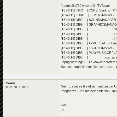
[dennis@s760 tvtower]$ ./TVTower
[16:40:15] INFO | CORE: Starting TVTow
[16:40:15] LOAD | TEVENTMANAGER.
[16:40:15] DBG | SOUNDMANAGER.SET
[16:40:15] DBG | GRAPHICSMANAGER.I
[16:40:15] DBG | : SetGraph
[16:40:16] DBG | : Initialize
[16:40:16] DBG | : Initialized vi
[16:40:16] DBG | APP.CREATE(): Load
[16:40:16] DBG | TSOUNDMANAGER.GE
[16:40:16] DBG | PLAYMUSICORPLAYLI
[16:40:16] DBG | : start activ
libpng warning: iCCP: known incorrect 
Speicherzugriffsfehler (Speicherabzug
Ronny
Nein ... aber es bietet sich an, bei d
28.05.2016 18:30
integrieren - und die beinhaltet bei Lin
bye
ron