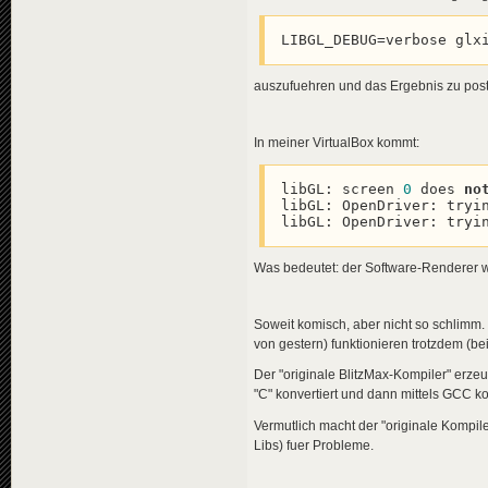
LIBGL_DEBUG=verbose glx
auszufuehren und das Ergebnis zu pos
In meiner VirtualBox kommt:
libGL: screen 
0
 does 
no
libGL: OpenDriver: tryin
libGL: OpenDriver: tryi
Was bedeutet: der Software-Renderer w
Soweit komisch, aber nicht so schlimm.
von gestern) funktionieren trotzdem (b
Der "originale BlitzMax-Kompiler" erz
"C" konvertiert und dann mittels GCC ko
Vermutlich macht der "originale Kompil
Libs) fuer Probleme.