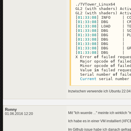
./TVTower_Linux64

GL2 (with shaders) Activ
GL2 (with shaders) Activ
[
01
:
33
:
08
] INFO     | C
[
01
:
33
:
08
] DBG      | C
[
01
:
33
:
08
] LOAD     | T
[
01
:
33
:
08
] DBG      | S
[
01
:
33
:
08
] DBG      | P
[
01
:
33
:
08
] DBG      |  
[
01
:
33
:
08
] DBG      |  
[
01
:
33
:
08
] DBG      | G
[
01
:
33
:
08
] DBG      |  
X Error 
of
 failed reque
  Major opcode 
of
 faile
  Minor opcode 
of
 faile
  Value 
in
 failed reque
  Serial number 
of
 fail
Current
 serial number
Inzwischen verwende ich Ubuntu 22.04
Ronny
Mit "Ich wuerde ..." meinte ich wirklich "m
01.06.2016 12:20
Ich habe es in einer VM installiert (XF
Im Github issue habe ich danach gefrag