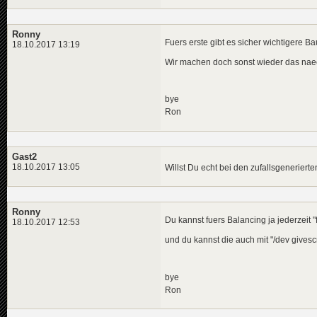
[
23
:
32
:
55
] DBG      |  
[
23
:
32
:
55
] DBG      |  
[
23
:
32
:
55
] DBG      |  
Ronny
Fuers erste gibt es sicher wichtigere Ba
18.10.2017 13:19
Wir machen doch sonst wieder das naec
bye
Ron
Gast2
18.10.2017 13:05
Willst Du echt bei den zufallsgenerier
Ronny
Du kannst fuers Balancing ja jederzeit 
18.10.2017 12:53
und du kannst die auch mit "/dev gives
bye
Ron