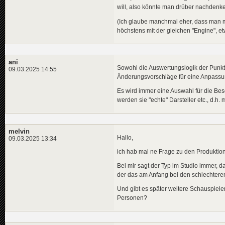
will, also könnte man drüber nachdenk
(Ich glaube manchmal eher, dass man m
höchstens mit der gleichen "Engine", e
ani
Sowohl die Auswertungslogik der Punkt
09.03.2025 14:55
Änderungsvorschläge für eine Anpassun
Es wird immer eine Auswahl für die Be
werden sie "echte" Darsteller etc., d.h
melvin
Hallo,
09.03.2025 13:34
ich hab mal ne Frage zu den Produkti
Bei mir sagt der Typ im Studio immer, da
der das am Anfang bei den schlechteren 
Und gibt es später weitere Schauspieler
Personen?