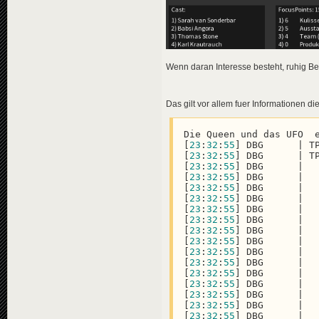
Wenn daran Interesse besteht, ruhig Be
Das gilt vor allem fuer Informationen di
Die Queen und das UFO  
[
23
:
32
:
55
] DBG      | T
[
23
:
32
:
55
] DBG      | T
[
23
:
32
:
55
] DBG      |  
[
23
:
32
:
55
] DBG      |  
[
23
:
32
:
55
] DBG      |  
[
23
:
32
:
55
] DBG      |  
[
23
:
32
:
55
] DBG      |  
[
23
:
32
:
55
] DBG      |  
[
23
:
32
:
55
] DBG      |  
[
23
:
32
:
55
] DBG      |  
[
23
:
32
:
55
] DBG      |  
[
23
:
32
:
55
] DBG      |  
[
23
:
32
:
55
] DBG      |  
[
23
:
32
:
55
] DBG      |  
[
23
:
32
:
55
] DBG      |  
[
23
:
32
:
55
] DBG      |  
[
23
:
32
:
55
] DBG      |  