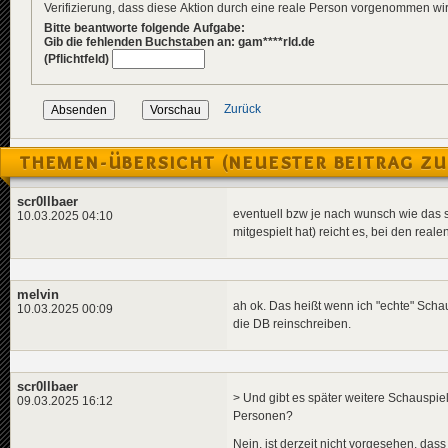
Verifizierung, dass diese Aktion durch eine reale Person vorgenommen w
Bitte beantworte folgende Aufgabe:
Gib die fehlenden Buchstaben an: gam****rld.de
(Pflichtfeld)
Zurück
THEMEN-ÜBERSICHT (NEUESTER BEITRAG ZU
scr0llbaer
eventuell bzw je nach wunsch wie das sic
10.03.2025 04:10
mitgespielt hat) reicht es, bei den real
melvin
ah ok. Das heißt wenn ich "echte" Scha
10.03.2025 00:09
die DB reinschreiben.
scr0llbaer
> Und gibt es später weitere Schauspiel
09.03.2025 16:12
Personen?
Nein, ist derzeit nicht vorgesehen, das