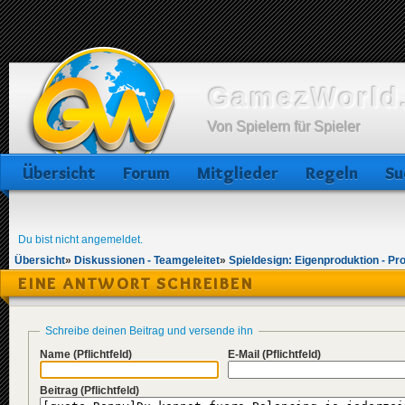
GamezWorld.
Von Spielern für Spieler
Übersicht
Forum
Mitglieder
Regeln
Su
Du bist nicht angemeldet.
Übersicht
»
Diskussionen - Teamgeleitet
»
Spieldesign: Eigenproduktion - Pr
EINE ANTWORT SCHREIBEN
Schreibe deinen Beitrag und versende ihn
Name
(Pflichtfeld)
E-Mail
(Pflichtfeld)
Beitrag
(Pflichtfeld)