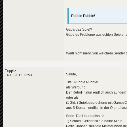
Pubble Pubble!
Gab's das Spiel?
Gäbe es Probleme aus echten Spielen
Weiß nicht mehr, von welchem Sender 
Teppic
Salute,
14.10.2015 12:53
Titel: Pubble Pubble!
als Werbung:
Der RetroHit nun endlich auch auf dem
oder als
(1 Std. ) Spielbesprechung mit GamesC
aus S-Korea - endlich in der Orginalfas
Serie: Die Haushaltshilfe:
1) Schnell Getippt ist die halbe Miete!
Petty Glansen stellt die MeisterInnen d