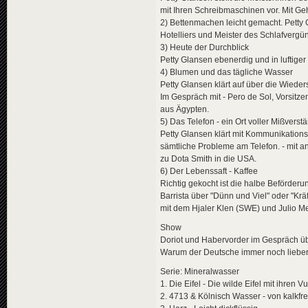
mit Ihren Schreibmaschinen vor. Mit G
2) Bettenmachen leicht gemacht. Petty
Hotelliers und Meister des Schlafvergü
3) Heute der Durchblick
Petty Glansen ebenerdig und in luftig
4) Blumen und das tägliche Wasser
Petty Glansen klärt auf über die Wied
Im Gespräch mit - Pero de Sol, Vorsitz
aus Ägypten.
5) Das Telefon - ein Ort voller Mißverst
Petty Glansen klärt mit Kommunikations
sämtliche Probleme am Telefon. - mit 
zu Dota Smith in die USA.
6) Der Lebenssaft - Kaffee
Richtig gekocht ist die halbe Beförderu
Barrista über "Dünn und Viel" oder "Kräf
mit dem Hjaler Klen (SWE) und Julio M
Show
Doriot und Habervorder im Gespräch ü
Warum der Deutsche immer noch lieber i
Serie: Mineralwasser
1. Die Eifel - Die wilde Eifel mit ihren V
2. 4713 & Kölnisch Wasser - von kalkfrei