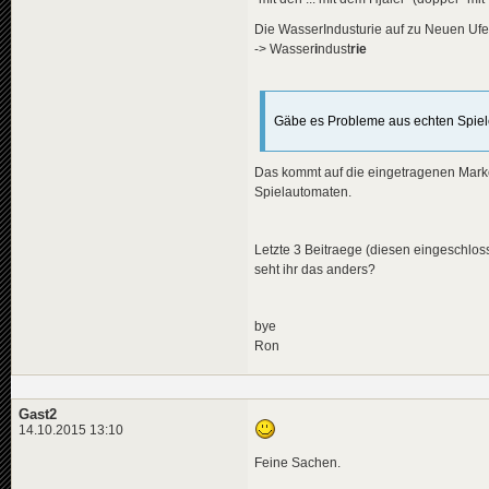
Die WasserIndusturie auf zu Neuen Ufer
-> Wasser
i
ndust
rie
Gäbe es Probleme aus echten Spie
Das kommt auf die eingetragenen Marken
Spielautomaten.
Letzte 3 Beitraege (diesen eingeschloss
seht ihr das anders?
bye
Ron
Gast2
14.10.2015 13:10
Feine Sachen.