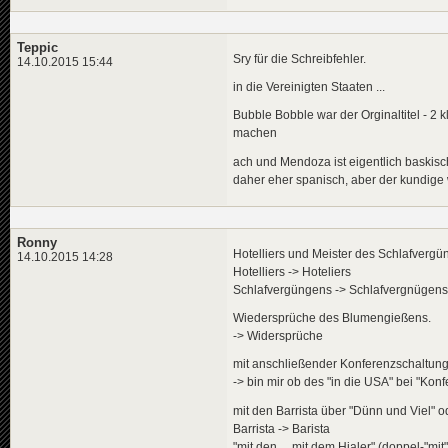
Teppic
Sry für die Schreibfehler.
14.10.2015 15:44
in die Vereinigten Staaten ...
Bubble Bobble war der Orginaltitel - 2
machen
ach und Mendoza ist eigentlich baskisch
daher eher spanisch, aber der kundige 
Ronny
Hotelliers und Meister des Schlafvergü
14.10.2015 14:28
Hotelliers -> Hoteliers
Schlafvergüngens -> Schlafvergnügens
Wiedersprüche des Blumengießens.
-> Widersprüche
mit anschließender Konferenzschaltung
-> bin mir ob des "in die USA" bei "Kon
mit den Barrista über "Dünn und Viel" o
Barrista -> Barista
"mit den ... mit dem Hjaler" (doppel-"mi