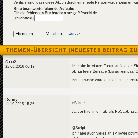
Verifizierung, dass diese Aktion durch eine reale Person vorgenommen w
Bitte beantworte folgende Aufgabe:
Gib die fehlenden Buchstaben an: ga***world.de
(Pflichtfeld)
Zurück
THEMEN-ÜBERSICHT (NEUESTER BEITRAG ZU
Gast2
Ich habe im xforce-Forum auf diesen St
22.02.2016 00:18
oft nur leere Beiträge (bis auf ein paar
Behelfsweise wäre es möglich die Beiträ
Ronny
>Schutz
11.10.2015 15:26
Ja, der haelt mehr ab, als ReCaptcha .
@Script
Ich habe auch vieles an TVTower optimi