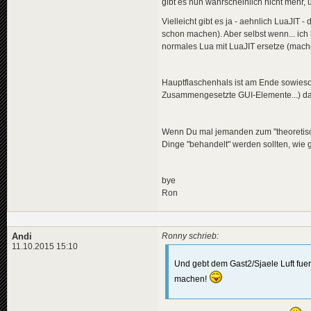
gibt es nun wahrscheinlich nicht mehr,
Vielleicht gibt es ja - aehnlich LuaJIT
schon machen). Aber selbst wenn... ich
normales Lua mit LuaJIT ersetze (mach
Hauptflaschenhals ist am Ende sowieso d
Zusammengesetzte GUI-Elemente...) da
Wenn Du mal jemanden zum "theoretisch
Dinge "behandelt" werden sollten, wie g
bye
Ron
Andi
Ronny schrieb:
11.10.2015 15:10
Und gebt dem Gast2/Sjaele Luft fuer 
machen!