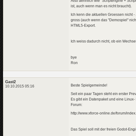
Also aehnlich wie "Scriptengine + Scrip
ist, auch wenn man es nicht braucht).
Ich kenn die aktuellen Groessen nicht 
gross (auch wenn das "Demospiel" nich
HTML5-Export.
Ich weiss dadurch nicht, ob ein Wechsel 
bye
Ron
Gast2
Beste Spielgemeinde!
10.10.2015 05:16
Seit ein paar Tagen steht ein erster Pr
Es gibt ein Datenpaket und eine Linux-
Forum:
http://www.xforce-online.de/forum/in
Das Spiel soll mit der freien Godot-Eng