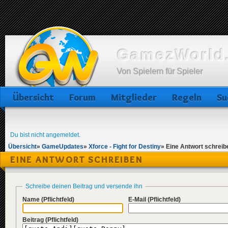
GamezWorld.
Von Spielern für Spieler
Übersicht
Forum
Mitglieder
Regeln
Su
Du bist nicht angemeldet.
Übersicht
»
GameUpdates
»
Xforce - Fight for Destiny
»
Eine Antwort schreib
EINE ANTWORT SCHREIBEN
Schreibe deinen Beitrag und versende ihn
Name
(Pflichtfeld)
E-Mail
(Pflichtfeld)
Beitrag
(Pflichtfeld)