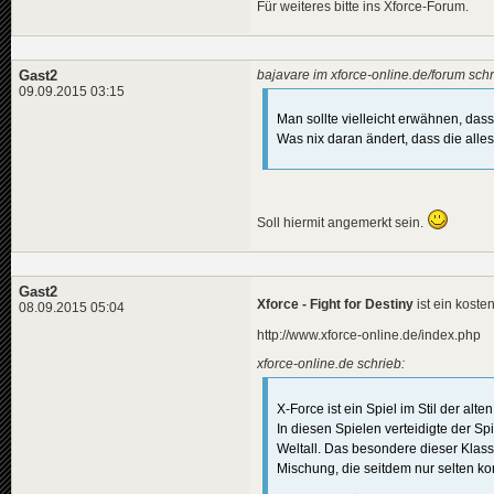
Für weiteres bitte ins Xforce-Forum.
Gast2
bajavare im xforce-online.de/forum schr
09.09.2015 03:15
Man sollte vielleicht erwähnen, dass
Was nix daran ändert, dass die alles
Soll hiermit angemerkt sein.
Gast2
Xforce - Fight for Destiny
ist ein koste
08.09.2015 05:04
http://www.xforce-online.de/index.php
xforce-online.de schrieb:
X-Force ist ein Spiel im Stil der 
In diesen Spielen verteidigte der Sp
Weltall. Das besondere dieser Klass
Mischung, die seitdem nur selten k