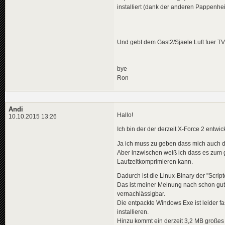
installiert (dank der anderen Pappenhe
Und gebt dem Gast2/Sjaele Luft fuer TV
bye
Ron
Andi
Hallo!
10.10.2015 13:26
Ich bin der der derzeit X-Force 2 entwic
Ja ich muss zu geben dass mich auch di
Aber inzwischen weiß ich dass es zum g
Laufzeitkomprimieren kann.
Dadurch ist die Linux-Binary der "Scrip
Das ist meiner Meinung nach schon gu
vernachlässigbar.
Die entpackte Windows Exe ist leider f
installieren.
Hinzu kommt ein derzeit 3,2 MB großes 