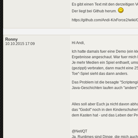
Es gibt einen Text mit den derzeitigen 
Der liegt bei Github herum.
https://github.com/Andi-K/xForce2/w
Ronny
Hi Andi,
10.10.2015 17:09
Ich hatte damals fuer eine Demo (ein kl
Ergebnisse angeschaut. War fuer mich l
Je mehr Medien ein Spiel enthaelt, umso
(gezippt) verbraten, dann macht eine 2
Toe"-Spiel sieht das dann anders.
Das Problem ist die besagte "Scriptengin
Java-Geschichten laufen auch "anders" a
Alles soll aber Euch ja nicht davon ab
das "Godot" noch in den Kinderschuhen 
dem Kasten hat - und das Leben der Pr
@Net/QT
Ja, Runtimes sind Dinge, die mich auch