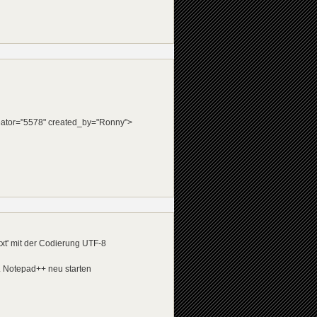
eator="5578" created_by="Ronny">
txt' mit der Codierung UTF-8
f. Notepad++ neu starten