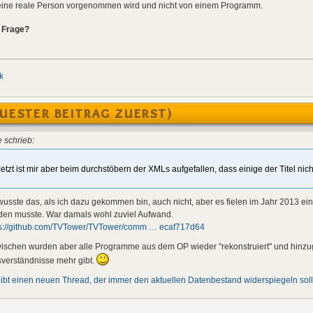
h eine reale Person vorgenommen wird und nicht von einem Programm.
r Frage?
k
UESTER BEITRAG ZUERST)
 schrieb:
Jetzt ist mir aber beim durchstöbern der XMLs aufgefallen, dass einige der Titel nich
wusste das, als ich dazu gekommen bin, auch nicht, aber es fielen im Jahr 2013 einig
den musste. War damals wohl zuviel Aufwand.
ps://github.com/TVTower/TVTower/comm … ecaf717d64
ischen wurden aber alle Programme aus dem OP wieder "rekonstruiert" und hinzug
verständnisse mehr gibt.
ibt einen neuen Thread, der immer den aktuellen Datenbestand widerspiegeln soll