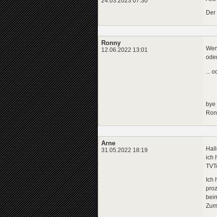
24.03.2023 07:30
Der 
Ronny
Wenn
12.06.2022 13:01
oder
... 
bye
Ron
Arne
Hal
31.05.2022 18:19
ich 
TVTo
Ich 
proz
beim
Zum 