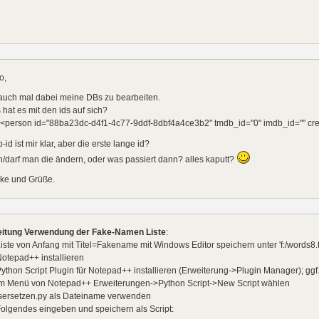
o,
 auch mal dabei meine DBs zu bearbeiten.
hat es mit den ids auf sich?
. <person id="88ba23dc-d4f1-4c77-9ddf-8dbf4a4ce3b2" tmdb_id="0" imdb_id="" cr
-id ist mir klar, aber die erste lange id?
/darf man die ändern, oder was passiert dann? alles kaputt?
ke und Grüße.
eitung Verwendung der Fake-Namen Liste
:
Liste von Anfang mit Titel=Fakename mit Windows Editor speichern unter 'f:/words8.
Notepad++ installieren
Python Script Plugin für Notepad++ installieren (Erweiterung->Plugin Manager); gg
 Im Menü von Notepad++ Erweiterungen->Python Script->New Script wählen
esersetzen.py als Dateiname verwenden
Folgendes eingeben und speichern als Script: