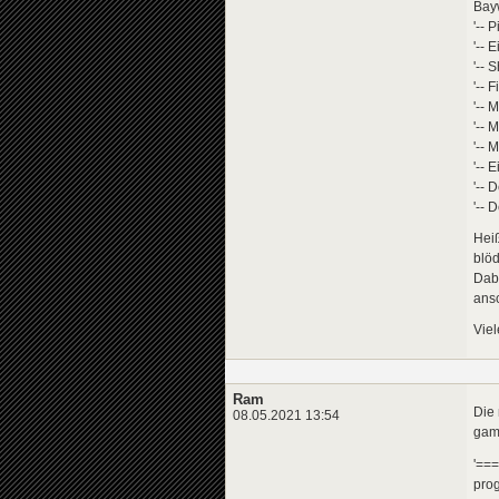
Bay
'-- P
'-- 
'--
'-- 
'-- 
'-- 
'-- 
'-- 
'-- 
'-- 
Heiß
blöd
Dabe
ansc
Viel
Ram
Die 
08.05.2021 13:54
game
'==
pro