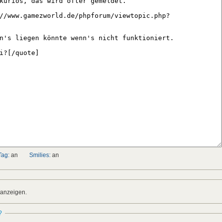
Tag:
an
Smilies:
an
 anzeigen.
?