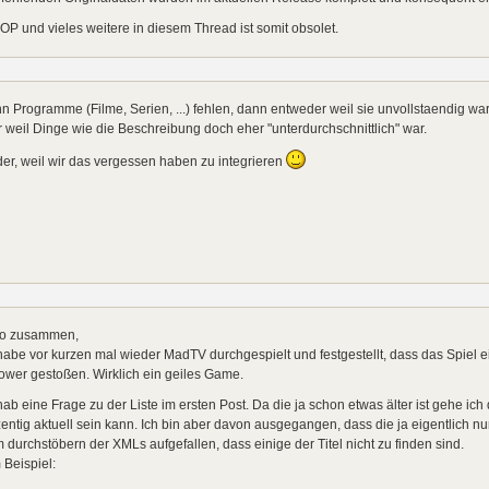
OP und vieles weitere in diesem Thread ist somit obsolet.
 Programme (Filme, Serien, ...) fehlen, dann entweder weil sie unvollstaendig war
 weil Dinge wie die Beschreibung doch eher "unterdurchschnittlich" war.
oder, weil wir das vergessen haben zu integrieren
lo zusammen,
habe vor kurzen mal wieder MadTV durchgespielt und festgestellt, dass das Spiel ein
wer gestoßen. Wirklich ein geiles Game.
hab eine Frage zu der Liste im ersten Post. Da die ja schon etwas älter ist gehe ic
entig aktuell sein kann. Ich bin aber davon ausgegangen, dass die ja eigentlich nur
 durchstöbern der XMLs aufgefallen, dass einige der Titel nicht zu finden sind.
Beispiel: