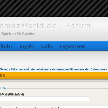
amezWorld.de - Forum
 Spielern für Spieler
lieder
Regeln
Suche
Registrieren
 News)
»
Fakenamen-Liste nebst real existierenden Filmen aus der Datenbank
»
BEN
e ihn
E-Mail
(Pflichtfeld)