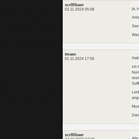
scr0llbaer
ja, 
02.11.2024 05:08
Anl
Samt
Was
tmaec
Hall
01.11.2024 17:56
ich 
Nun 
res
Suff
Leid
ange
Mus
Dan
scr0llbaer
Alle