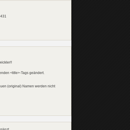
0431
ickler!!
nden <title>-Tags geändert.
euen (original) Namen werden nicht
gänzt.