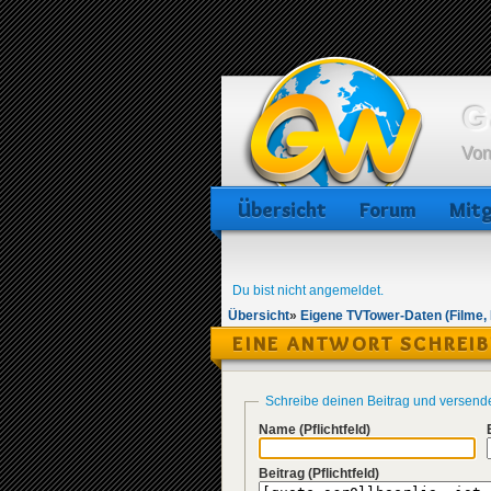
G
Von
Übersicht
Forum
Mitg
Du bist nicht angemeldet.
Übersicht
»
Eigene TVTower-Daten (Filme,
EINE ANTWORT SCHREI
Schreibe deinen Beitrag und versend
Name
(Pflichtfeld)
Beitrag
(Pflichtfeld)