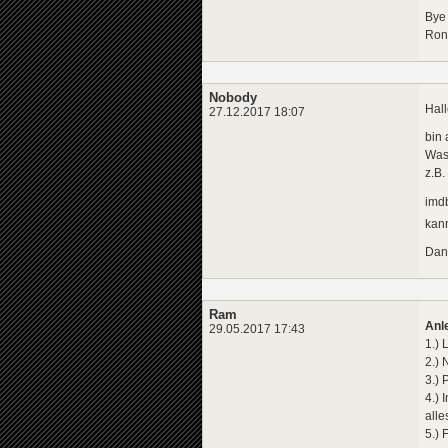
Bye
Ron
Nobody
Hall
27.12.2017 18:07
bin
Was 
z.B
imdb
kann
Dan
Ram
Anl
29.05.2017 17:43
1.) 
2.) 
3.) 
4.)
all
5.) 