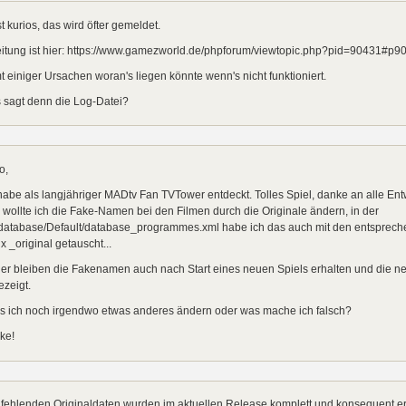
ist kurios, das wird öfter gemeldet.
eitung ist hier: https://www.gamezworld.de/phpforum/viewtopic.php?pid=90431#p9
 einiger Ursachen woran's liegen könnte wenn's nicht funktioniert.
 sagt denn die Log-Datei?
o,
habe als langjähriger MADtv Fan TVTower entdeckt. Tolles Spiel, danke an alle Entw
wollte ich die Fake-Namen bei den Filmen durch die Originale ändern, in der
/database/Default/database_programmes.xml habe ich das auch mit den entspreche
ix _original getauscht...
er bleiben die Fakenamen auch nach Start eines neuen Spiels erhalten und die n
zeigt.
s ich noch irgendwo etwas anderes ändern oder was mache ich falsch?
ke!
 fehlenden Originaldaten wurden im aktuellen Release komplett und konsequent er