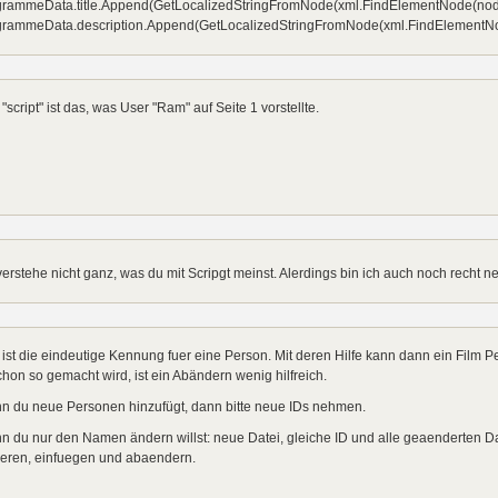
grammeData.title.Append(GetLocalizedStringFromNode(xml.FindElementNode(node, "
grammeData.description.Append(GetLocalizedStringFromNode(xml.FindElementNode
"script" ist das, was User "Ram" auf Seite 1 vorstellte.
verstehe nicht ganz, was du mit Scripgt meinst. Alerdings bin ich auch noch recht 
ist die eindeutige Kennung fuer eine Person. Mit deren Hilfe kann dann ein Film P
chon so gemacht wird, ist ein Abändern wenig hilfreich.
n du neue Personen hinzufügt, dann bitte neue IDs nehmen.
 du nur den Namen ändern willst: neue Datei, gleiche ID und alle geaenderten Da
ieren, einfuegen und abaendern.