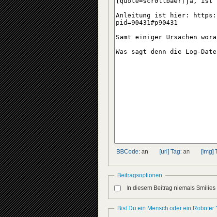
BBCode:
an
[url] Tag:
an
[img] 
Beitragsoptionen
In diesem Beitrag niemals Smilies
Bist Du ein Mensch oder ein Roboter 