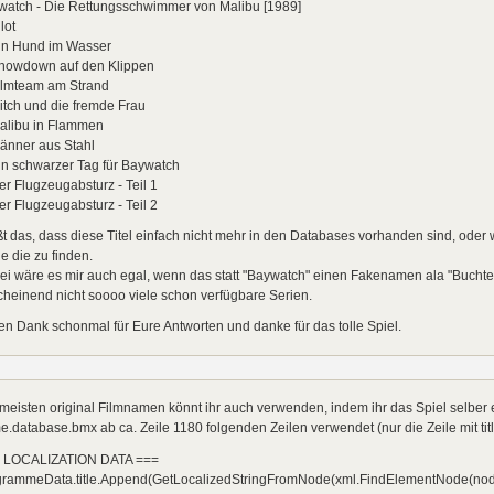
watch - Die Rettungsschwimmer von Malibu [1989]
ilot
Ein Hund im Wasser
 Showdown auf den Klippen
Filmteam am Strand
Mitch und die fremde Frau
Malibu in Flammen
Männer aus Stahl
Ein schwarzer Tag für Baywatch
Der Flugzeugabsturz - Teil 1
Der Flugzeugabsturz - Teil 2
t das, dass diese Titel einfach nicht mehr in den Databases vorhanden sind, oder 
e die zu finden.
i wäre es mir auch egal, wenn das statt "Baywatch" einen Fakenamen ala "Buchten 
heinend nicht soooo viele schon verfügbare Serien.
en Dank schonmal für Eure Antworten und danke für das tolle Spiel.
meisten original Filmnamen könnt ihr auch verwenden, indem ihr das Spiel selber er
.database.bmx ab ca. Zeile 1180 folgenden Zeilen verwendet (nur die Zeile mit tit
= LOCALIZATION DATA ===
grammeData.title.Append(GetLocalizedStringFromNode(xml.FindElementNode(node, "