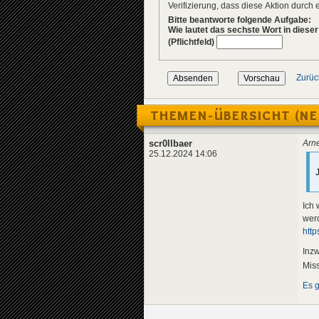
Verifizierung, dass diese Aktion durc
Bitte beantworte folgende Aufgabe:
Wie lautet das sechste Wort in diese
(Pflichtfeld)
Zurüc
THEMEN-ÜBERSICHT (NE
scr0llbaer
Arne
25.12.2024 14:06
Ich 
wer
htt
Inzw
Miss
Es g