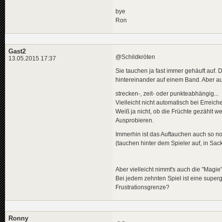
bye
Ron
Gast2
@Schildkröten
13.05.2015 17:37
Sie tauchen ja fast immer gehäuft auf. Du
hintereinander auf einem Band. Aber au
strecken-, zeit- oder punkteabhängig...
Vielleicht nicht automatisch bei Erreic
Weiß ja nicht, ob die Früchte gezählt w
Ausprobieren.
Immerhin ist das Auftauchen auch so no
(tauchen hinter dem Spieler auf, in Sa
Aber vielleicht nimmt's auch die "Magie"
Bei jedem zehnten Spiel ist eine supe
Frustrationsgrenze?
Ronny