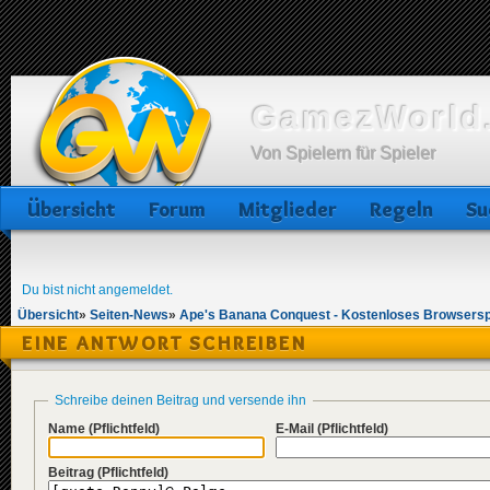
GamezWorld.
Von Spielern für Spieler
Übersicht
Forum
Mitglieder
Regeln
Su
Du bist nicht angemeldet.
Übersicht
»
Seiten-News
»
Ape's Banana Conquest - Kostenloses Browsersp
EINE ANTWORT SCHREIBEN
Schreibe deinen Beitrag und versende ihn
Name
(Pflichtfeld)
E-Mail
(Pflichtfeld)
Beitrag
(Pflichtfeld)