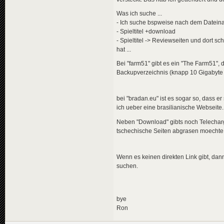
Was ich suche ...
- Ich suche bspweise nach dem Datei
- Spieltitel +download
- Spieltitel -> Reviewseiten und dort 
hat ...
Bei "farm51" gibt es ein "The Farm51",
Backupverzeichnis (knapp 10 Gigabyte d
bei "bradan.eu" ist es sogar so, dass e
ich ueber eine brasilianische Webseite.
Neben "Download" gibts noch Telecharg
tschechische Seiten abgrasen moechte
Wenn es keinen direkten Link gibt, dan
suchen.
bye
Ron