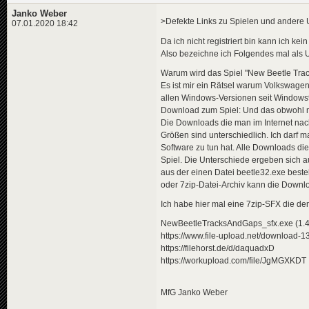
Janko Weber
>Defekte Links zu Spielen und andere 
07.01.2020 18:42
Da ich nicht registriert bin kann ich ke
Also bezeichne ich Folgendes mal als U
Warum wird das Spiel "New Beetle Tra
Es ist mir ein Rätsel warum Volkswage
allen Windows-Versionen seit Windows9
Download zum Spiel: Und das obwohl man
Die Downloads die man im Internet nach
Größen sind unterschiedlich. Ich darf 
Software zu tun hat. Alle Downloads d
Spiel. Die Unterschiede ergeben sich au
aus der einen Datei beetle32.exe best
oder 7zip-Datei-Archiv kann die Downlo
Ich habe hier mal eine 7zip-SFX die de
NewBeetleTracksAndGaps_sfx.exe (1.
https://www.file-upload.net/download
https://filehorst.de/d/daquadxD
https://workupload.com/file/JgMGXKDT
MfG Janko Weber