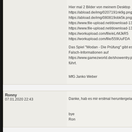
Hier mal 2 Bilder von meinem Desktop
https://abload.de/img/0207191nk9g.pn
https://abload.de/img/080819obk5k.png
https://www.file-upload.net/download-
https://www.file-upload.net/download-
https://workupload.com/file/eLrMJkR5
https://workupload.com/file/559UuFDA
Das Spiel "Wodan - Die Prüfung" gibt es
Falsch-Informationen auf
https://www.gamezworld.de/showentry
führt.
MfG Janko Weber
Ronny
Danke, hab es mir erstmal heruntergel
07.01.2020 22:43
bye
Ron