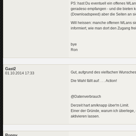
PS: hast Du eventuell ein offenes WLan
geradeso empfangen - und die bieten kos
(Downloadspeed) aber die Seiten an sic
Will heissen: manche offenen WLans sin
informiert, wie man dort den Zugang fre
bye
Ron
Gast2
Gut, aufgrund des vielfachen Wunsches
01.10.2014 17:33
Die Wahl fällt auf: . . . Action!
@Datenverbrauch
Derzeit hart am/knapp über'm Limit.
Einer der Gründe, warum ich überlege, o
aktivieren lassen.
Ronny