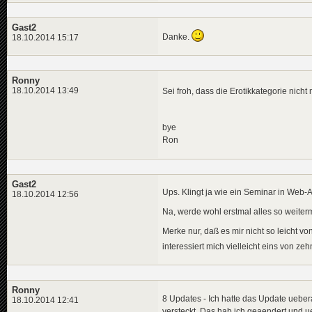
Gast2
Danke.
18.10.2014 15:17
Ronny
18.10.2014 13:49
Sei froh, dass die Erotikkategorie nicht
bye
Ron
Gast2
Ups. Klingt ja wie ein Seminar in Web-
18.10.2014 12:56
Na, werde wohl erstmal alles so weite
Merke nur, daß es mir nicht so leicht v
interessiert mich vielleicht eins von 
Ronny
8 Updates - Ich hatte das Update uebera
18.10.2014 12:41
versteckt. Das hab ich geaendert und u