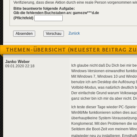
Verifizierung, dass diese Aktion durch eine reale Person vorgenommen w
Bitte beantworte folgende Aufgabe:
Gib die fehlenden Buchstaben an: gamezw***d.de
(Pflichtfeld)
Zurück
THEMEN-ÜBERSICHT (NEUESTER BEITRAG ZU
Janko Weber
Ich glaube nicht daß Du Dich bei mir be
09.01.2020 22:18
Windows-Versionen einwandfrei funktion
Mit Windows 7, Windows 10 und Windows
benutze ich am Desktop die Auflösung 8
Vollbild-Modus, was natürlich deutlich 
Der einfachste Grund warum Volkswagen 
ganz sicher bin ich mir da aber nicht. D
Ich teste dieser Tage wieder PC-Spiele 
Win98/Me funktionieren sollen dies au
überhauptkeine System-Voraussetzungen 
Konglomerat. Mit den Problemen die so
Seitdem die Boot-Zeit von meinem Win
malwieder neu zu installieren. Ernsthaft