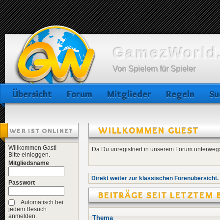
GamezWorld.
Von Spielern für Spieler
Übersicht
Forum
Mitglieder
Regeln
Su
WILLKOMMEN
GUEST
WER IST ONLINE?
Willkommen Gast!
Da Du unregistriert in unserem Forum unterwegs
Bitte einloggen.
Mitgliedsname
Direkt weiter zur klassischen Forenübersicht.
Passwort
BEITRÄGE SEIT LETZTEM
Automatisch bei
jedem Besuch
anmelden.
Thema