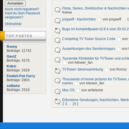
Filme, Serien, Drehbücher & Nachrichten 
Noch nicht registriert?
Kekse
Hast du dein Passwort
vergessen?
jorgaeff - Nachrichten
von jorgaeff
Onlineliste
Bugs im Komplettpaket v0.8.4 vom 30.03.
TOP POSTER
Compiling TV Tower Source Code
von
Ronny
Auswirkungen des Senderimages
von 
Beiträge: 11742
Gast2
Tausende Filmbilder für TVTower und echt
Beiträge: 4276
von tvtower_fan
Koksi
TVTower: Ideensammlung
von Ronny
Beiträge: 2929
Foolish Fox Furry
Thousands of movie pictures for TVTower, an
Beiträge: 2803
names
von tvtower_fan
solitaire
Beiträge: 2516
Mac OS
von writetome
Erfundene Sendungen, Nachrichten, Wer
2
3
…
15
]